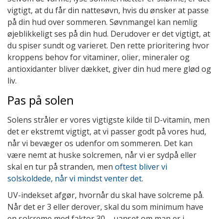
vigtigt, at du får din nattesøvn, hvis du ønsker at passe
på din hud over sommeren. Søvnmangel kan nemlig
øjeblikkeligt ses på din hud. Derudover er det vigtigt, at
du spiser sundt og varieret. Den rette prioritering hvor
kroppens behov for vitaminer, olier, mineraler og
antioxidanter bliver dækket, giver din hud mere glød og
liv.
Pas på solen
Solens stråler er vores vigtigste kilde til D-vitamin, men
det er ekstremt vigtigt, at vi passer godt på vores hud,
når vi bevæger os udenfor om sommeren. Det kan
være nemt at huske solcremen, når vi er sydpå eller
skal en tur på stranden, men
oftest bliver vi
solskoldede, når vi mindst venter det.
UV-indekset afgør, hvornår du skal have solcreme på.
Når det er 3 eller derover, skal du som minimum have
en solcreme med faktor 30 – uanset om man er i