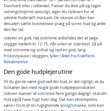
Danmark eller i udlandet. Passer du ikke på og tager
retningslinjerne alvorligt, øger du risikoen for at
udvikle hudkræft markant. De skarpe stråler kan
desuden sætte kosmetiske præg på vores hud og ælde
den før tid.
Udover en god, høj solcreme anbefales det at søge
skygge mellem kl. 12-15, når solen er stærkest. Så på
med solcreme og solhat og nyd en god, lang
frokostpause i skyggen,
lyder rådet fra Kræftens
Bekæmpelse.
Den gode hudplejerutine
Vil du gerne være god ved din hud, er det vigtigt, at du
forkæler den med nogle gode hudplejeprodukter.
Udover masser af
solcreme
flere gange dagligt, skal din
hud også have fugt hver dag. Det kan eksempelvis
være i form af en fugtgivende
ansigtsmaske
, som kan