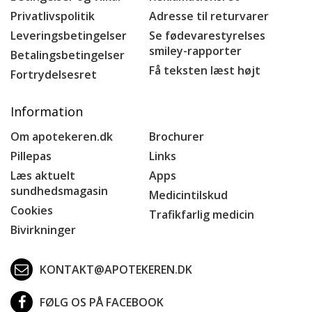
Privatlivspolitik
Adresse til returvarer
Leveringsbetingelser
Se fødevarestyrelses
smiley-rapporter
Betalingsbetingelser
Få teksten læst højt
Fortrydelsesret
Information
Om apotekeren.dk
Brochurer
Pillepas
Links
Læs aktuelt
Apps
sundhedsmagasin
Medicintilskud
Cookies
Trafikfarlig medicin
Bivirkninger
KONTAKT@APOTEKEREN.DK
FØLG OS PÅ FACEBOOK