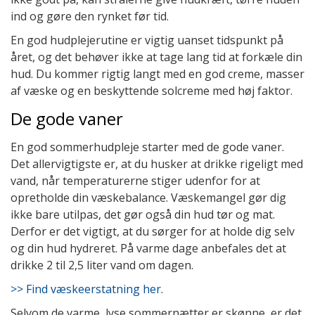
ind og gøre den rynket før tid.
En god hudplejerutine er vigtig uanset tidspunkt på
året, og det behøver ikke at tage lang tid at forkæle din
hud. Du kommer rigtig langt med en god creme, masser
af væske og en beskyttende solcreme med høj faktor.
De gode vaner
En god sommerhudpleje starter med de gode vaner.
Det allervigtigste er, at du husker at drikke rigeligt med
vand, når temperaturerne stiger udenfor for at
opretholde din væskebalance. Væskemangel gør dig
ikke bare utilpas, det gør også din hud tør og mat.
Derfor er det vigtigt, at du sørger for at holde dig selv
og din hud hydreret. På varme dage anbefales det at
drikke 2 til 2,5 liter vand om dagen.
>> Find væskeerstatning her
.
Selvom de varme, lyse sommernætter er skønne, er det