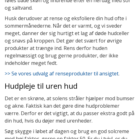
føles både skøn og lindrende efter en hel dag med sol
og saltvand.
Husk derudover at rense og eksfoliere din hud ofte i
sommermånederne. Når det er varmt, og vi sveder
meget, danner der sig hurtigt et lag af døde hudceller
og snavs på kroppen. Det gør det svært for øvrige
produkter at trænge ind. Rens derfor huden
regelmæssigt og brug gerne produkter, der ikke
indeholder meget fedt.
>> Se vores udvalg af renseprodukter til ansigtet
.
Hudpleje til uren hud
Det er en skrøne, at solens stråler hjælper mod bumser
og akne. Faktisk kan det gøre dine hudproblemer
værre. Derfor er det vigtigt, at du passer ekstra godt på
din hud, hvis du døjer med urenheder.
Søg skygge i løbet af dagen og brug en god solcreme
med høj faktor, gerne en faktor 50. Er du i tvivl, er du