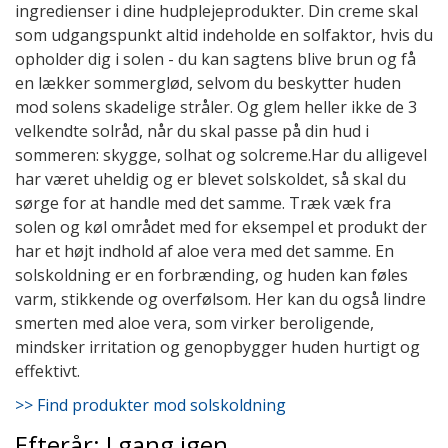
ingredienser i dine hudplejeprodukter. Din creme skal
som udgangspunkt altid indeholde en solfaktor, hvis du
opholder dig i solen - du kan sagtens blive brun og få
en lækker sommerglød, selvom du beskytter huden
mod solens skadelige stråler. Og glem heller ikke de 3
velkendte solråd, når du skal passe på din hud i
sommeren: skygge, solhat og solcreme.Har du alligevel
har været uheldig og er blevet solskoldet, så skal du
sørge for at handle med det samme. Træk væk fra
solen og køl området med for eksempel et produkt der
har et højt indhold af aloe vera med det samme. En
solskoldning er en forbrænding, og huden kan føles
varm, stikkende og overfølsom. Her kan du også lindre
smerten med aloe vera, som virker beroligende,
mindsker irritation og genopbygger huden hurtigt og
effektivt.
>> Find produkter mod solskoldning
Efterår: I gang igen