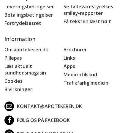
Leveringsbetingelser
Se fødevarestyrelses
smiley-rapporter
Betalingsbetingelser
Få teksten læst højt
Fortrydelsesret
Information
Om apotekeren.dk
Brochurer
Pillepas
Links
Læs aktuelt
Apps
sundhedsmagasin
Medicintilskud
Cookies
Trafikfarlig medicin
Bivirkninger
KONTAKT@APOTEKEREN.DK
FØLG OS PÅ FACEBOOK