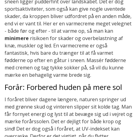
sneen ligger pudderfint over landskabet. Det er dog
sportsaktiviteter, som også kan give nogle uventede
skader, da kroppen bliver udfordret på en anden måde,
end vi er vant til. Her er en varmecreme meget velegnet
- både før og efter - til at varme op, så man kan
minimere
risikoen for skader og overbelastning af
knæ, muskler og led. En varmecreme er også
fantastisk, hvis bare du trænger til at få varmet
fødderne op efter en gåtur i sneen. Massér fødderne
med cremen og tag tykke sokker på, så vil du kunne
mærke en behagelig varme brede sig.
Forår: Forbered huden på mere sol
I foråret bliver dagene længere, naturen springer ud
med grønne skud og vinteren slipper sit kolde tag. Man
får fornyet energi og lyst til at bevæge sig ud i vejret og
mærke forårssolen. Det er dejligt for både krop og
sind! Det er dog også i foråret, at UV-indekset kan
overraske. Derfor er det vigtigt, når du flytter