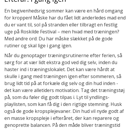
En begivenhedsrig sommer kan være en hård omgang
for kroppen! Måske har du fået lidt anderledes mad end
du er vant til, sol på stranden eller tilbragt en festlig
uge på Roskilde Festival – men hvad med træningen?
Med andre ord: Du har måske slækket på de gode
rutiner og skal lige i gang igen.
Når du genoptager træningsrutinerne efter ferien, så
sørg for at vær lidt ekstra god ved dig selv, inden du
haster ind i træningslokalet. Det kan være hårdt at
skulle i gang med træningen igen efter sommeren, så
brug lidt tid på at forkæle dig selv og din hud inden -
det kan være alletiders motivation. Tag det træningstøj
på, som du føler dig godt tilpas i. Lyt til yndlings-
playlisten, som kan få dig i den rigtige stemning. Husk
også de gode kropsplejevaner. Din hud vil nyde godt af
en masse kropspleje i efteråret, der kan reparere og
genoprette balancen. På den måde bliver træningstid