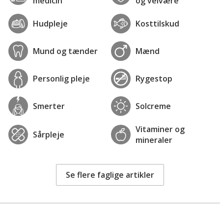
medicin
og velvære
Hudpleje
Kosttilskud
Mund og tænder
Mænd
Personlig pleje
Rygestop
Smerter
Solcreme
Vitaminer og
Sårpleje
mineraler
Se flere faglige artikler