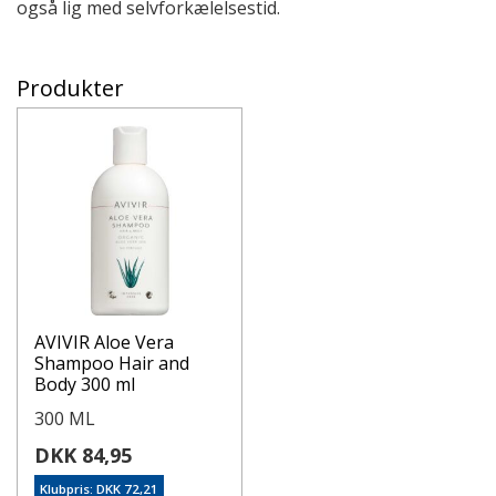
også lig med selvforkælelsestid.
Produkter
AVIVIR Aloe Vera
Shampoo Hair and
Body 300 ml
300 ML
DKK 84,95
Klubpris: DKK 72,21