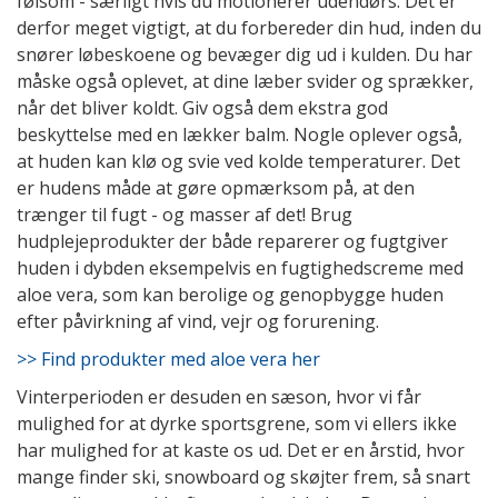
følsom - særligt hvis du motionerer udendørs. Det er
derfor meget vigtigt, at du forbereder din hud, inden du
snører løbeskoene og bevæger dig ud i kulden. Du har
måske også oplevet, at dine læber svider og sprækker,
når det bliver koldt. Giv også dem ekstra god
beskyttelse med en lækker balm. Nogle oplever også,
at huden kan klø og svie ved kolde temperaturer. Det
er hudens måde at gøre opmærksom på, at den
trænger til fugt - og masser af det! Brug
hudplejeprodukter der både reparerer og fugtgiver
huden i dybden eksempelvis en fugtighedscreme med
aloe vera, som kan berolige og genopbygge huden
efter påvirkning af vind, vejr og forurening.
>> Find produkter med aloe vera her
Vinterperioden er desuden en sæson, hvor vi får
mulighed for at dyrke sportsgrene, som vi ellers ikke
har mulighed for at kaste os ud. Det er en årstid, hvor
mange finder ski, snowboard og skøjter frem, så snart