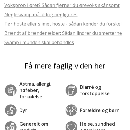
Voksprop i øret? Sådan fjerner du ørevoks skånsomt
Neglesvamp må aldrig negligeres
Tør hoste eller slimet hoste - sådan kender du forskel
Brændt af brændenælder: Sådan lindrer du smerterne
Svamp i munden skal behandles
Få mere faglig viden her
Astma, allergi,
Diarré og
høfeber,
forstoppelse
forkølelse
Dyr
Forældre og børn
Generelt om
Helse, sundhed