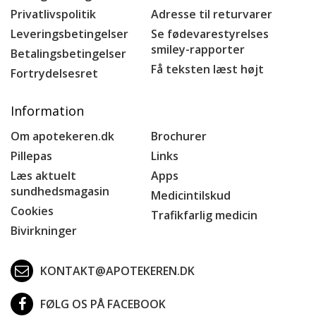
Privatlivspolitik
Adresse til returvarer
Leveringsbetingelser
Se fødevarestyrelses
smiley-rapporter
Betalingsbetingelser
Få teksten læst højt
Fortrydelsesret
Information
Om apotekeren.dk
Brochurer
Pillepas
Links
Læs aktuelt
Apps
sundhedsmagasin
Medicintilskud
Cookies
Trafikfarlig medicin
Bivirkninger
KONTAKT@APOTEKEREN.DK
FØLG OS PÅ FACEBOOK