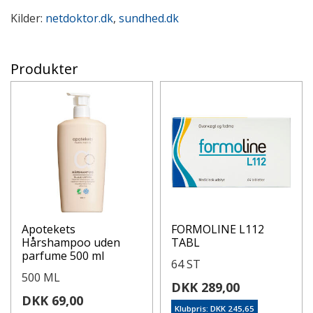
Kilder:
netdoktor.dk
,
sundhed.dk
Produkter
Apotekets
FORMOLINE L112
Hårshampoo uden
TABL
parfume 500 ml
64 ST
500 ML
DKK 289,00
DKK 69,00
Klubpris: DKK 245,65