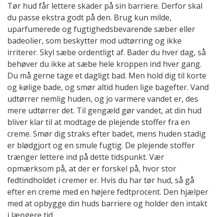
Tør hud får lettere skader på sin barriere. Derfor skal
du passe ekstra godt på den. Brug kun milde,
uparfumerede og fugtighedsbevarende sæber eller
badeolier, som beskytter mod udtørring og ikke
irriterer. Skyl sæbe ordentligt af. Bader du hver dag, så
behøver du ikke at sæbe hele kroppen ind hver gang.
Du må gerne tage et dagligt bad. Men hold dig til korte
og kølige bade, og smør altid huden lige bagefter. Vand
udtørrer nemlig huden, og jo varmere vandet er, des
mere udtørrer det. Til gengæld gør vandet, at din hud
bliver klar til at modtage de plejende stoffer fra en
creme. Smør dig straks efter badet, mens huden stadig
er blødgjort og en smule fugtig. De plejende stoffer
trænger lettere ind på dette tidspunkt. Vær
opmærksom på, at der er forskel på, hvor stor
fedtindholdet i cremer er. Hvis du har tør hud, så gå
efter en creme med en højere fedtprocent. Den hjælper
med at opbygge din huds barriere og holder den intakt
i længere tid.