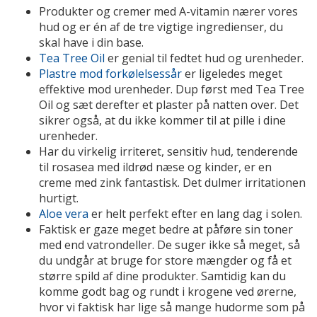
Produkter og cremer med A-vitamin nærer vores
hud og er én af de tre vigtige ingredienser, du
skal have i din base.
Tea Tree Oil
er genial til fedtet hud og urenheder.
Plastre mod forkølelsessår
er ligeledes meget
effektive mod urenheder. Dup først med Tea Tree
Oil og sæt derefter et plaster på natten over. Det
sikrer også, at du ikke kommer til at pille i dine
urenheder.
Har du virkelig irriteret, sensitiv hud, tenderende
til rosasea med ildrød næse og kinder, er en
creme med zink fantastisk. Det dulmer irritationen
hurtigt.
Aloe vera
er helt perfekt efter en lang dag i solen.
Faktisk er gaze meget bedre at påføre sin toner
med end vatrondeller. De suger ikke så meget, så
du undgår at bruge for store mængder og få et
større spild af dine produkter. Samtidig kan du
komme godt bag og rundt i krogene ved ørerne,
hvor vi faktisk har lige så mange hudorme som på