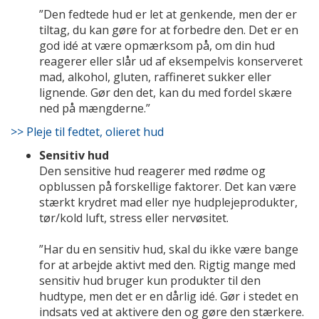
”Den fedtede hud er let at genkende, men der er
tiltag, du kan gøre for at forbedre den. Det er en
god idé at være opmærksom på, om din hud
reagerer eller slår ud af eksempelvis konserveret
mad, alkohol, gluten, raffineret sukker eller
lignende. Gør den det, kan du med fordel skære
ned på mængderne.”
>> Pleje til fedtet, olieret hud
Sensitiv hud
Den sensitive hud reagerer med rødme og
opblussen på forskellige faktorer. Det kan være
stærkt krydret mad eller nye hudplejeprodukter,
tør/kold luft, stress eller nervøsitet.
”Har du en sensitiv hud, skal du ikke være bange
for at arbejde aktivt med den. Rigtig mange med
sensitiv hud bruger kun produkter til den
hudtype, men det er en dårlig idé. Gør i stedet en
indsats ved at aktivere den og gøre den stærkere.