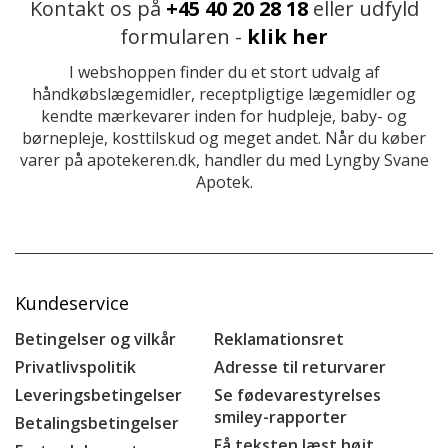
Kontakt os på
+45 40 20 28 18
eller udfyld
formularen -
klik her
I webshoppen finder du et stort udvalg af
håndkøbslægemidler, receptpligtige lægemidler og
kendte mærkevarer inden for hudpleje, baby- og
børnepleje, kosttilskud og meget andet. Når du køber
varer på apotekeren.dk, handler du med Lyngby Svane
Apotek.
Kundeservice
Betingelser og vilkår
Reklamationsret
Privatlivspolitik
Adresse til returvarer
Leveringsbetingelser
Se fødevarestyrelses
smiley-rapporter
Betalingsbetingelser
Få teksten læst højt