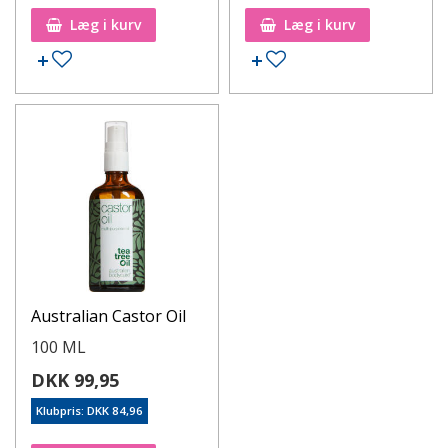
Læg i kurv
Læg i kurv
Australian Castor Oil
100 ML
DKK 99,95
Klubpris: DKK 84,96