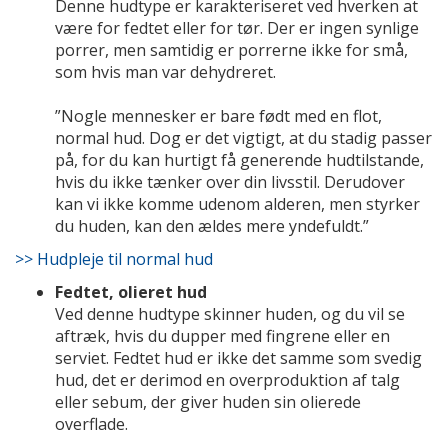
Denne hudtype er karakteriseret ved hverken at
være for fedtet eller for tør. Der er ingen synlige
porrer, men samtidig er porrerne ikke for små,
som hvis man var dehydreret.
”Nogle mennesker er bare født med en flot,
normal hud. Dog er det vigtigt, at du stadig passer
på, for du kan hurtigt få generende hudtilstande,
hvis du ikke tænker over din livsstil. Derudover
kan vi ikke komme udenom alderen, men styrker
du huden, kan den ældes mere yndefuldt.”
>> Hudpleje til normal hud
Fedtet, olieret hud
Ved denne hudtype skinner huden, og du vil se
aftræk, hvis du dupper med fingrene eller en
serviet. Fedtet hud er ikke det samme som svedig
hud, det er derimod en overproduktion af talg
eller sebum, der giver huden sin olierede
overflade.