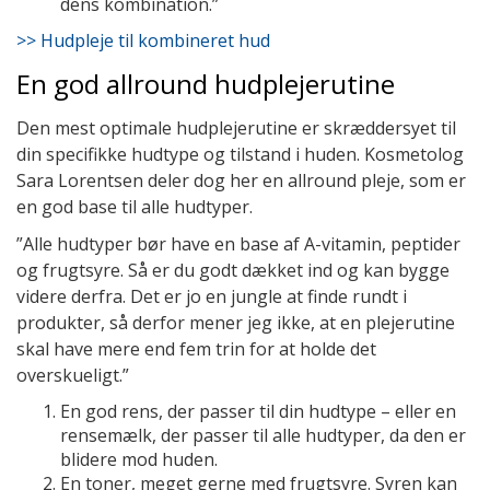
dens kombination.”
>> Hudpleje til kombineret hud
En god allround hudplejerutine
Den mest optimale hudplejerutine er skræddersyet til
din specifikke hudtype og tilstand i huden. Kosmetolog
Sara Lorentsen deler dog her en allround pleje, som er
en god base til alle hudtyper.
”Alle hudtyper bør have en base af A-vitamin, peptider
og frugtsyre. Så er du godt dækket ind og kan bygge
videre derfra. Det er jo en jungle at finde rundt i
produkter, så derfor mener jeg ikke, at en plejerutine
skal have mere end fem trin for at holde det
overskueligt.”
En god rens, der passer til din hudtype – eller en
rensemælk, der passer til alle hudtyper, da den er
blidere mod huden.
En toner, meget gerne med frugtsyre. Syren kan