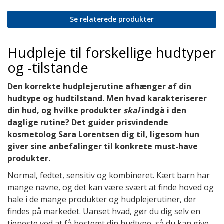
Se relaterede produkter
Hudpleje til forskellige hudtyper
og -tilstande
Den korrekte hudplejerutine afhænger af din
hudtype og hudtilstand. Men hvad karakteriserer
din hud, og hvilke produkter
skal
indgå i den
daglige rutine? Det guider prisvindende
kosmetolog Sara Lorentsen dig til, ligesom hun
giver sine anbefalinger til konkrete must-have
produkter.
Normal, fedtet, sensitiv og kombineret. Kært barn har
mange navne, og det kan være svært at finde hoved og
hale i de mange produkter og hudplejerutiner, der
findes på markedet. Uanset hvad, gør du dig selv en
tjeneste ved at få bestemt din hudtype, så du kan give