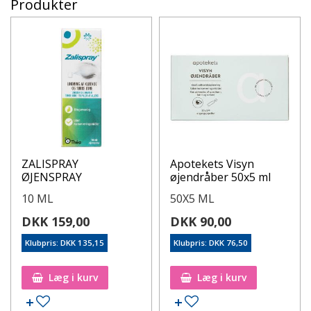
Produkter
ZALISPRAY
Apotekets Visyn
ØJENSPRAY
øjendråber 50x5 ml
10 ML
50X5 ML
DKK 159,00
DKK 90,00
Klubpris: DKK 135,15
Klubpris: DKK 76,50
Læg i kurv
Læg i kurv