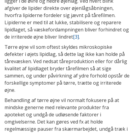
ligger i de øvre og nedre øjenlåg. Ved hvert blink
afgiver de lipider direkte over øjenlågsåbningen,
hvorfra lipiderne fordeler sig jævnt på tårefilmen.
Lipiderne er med til at lukke, stabilisere og reparere
lipidlaget, så væskefordampningen bliver forhindret og
de irriterede øjne bliver lindret
[3]
.
Tørre øjne vil som oftest skyldes mikroskopiske
defekter i øjets lipidlag, så dette lag ikke kan holde på
tårevæsken. Ved nedsat tåreproduktion eller for dårlig
kvalitet af lipidlaget bryder tårefilmen så at sige
sammen, og under påvirkning af ydre forhold opstår de
forskellige symptomer på tørre, trætte og irriterede
øjne.
Behandling af tørre øjne vil normalt fokusere på at
mindske generne med relevante produkter fra
apoteket og undgå de udløsende faktorer i
omgivelserne. Det kan gøres ved fx at holde
regelmæssige pauser fra skærmarbejdet, undgå træk i