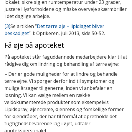
lokalet, sikre sig en rumtemperatur under 23 grader,
justere i lysforholdene og måske overveje skærmbriller
i det daglige arbejde.
[3]
Se artiklen ”
Det tørre øje – lipidlaget bliver
beskadiget
”. I: Optikeren, juli 2013, side 50-52.
Få øje på apoteket
På apoteket står faguddannede medarbejdere klar til at
rådgive dig om lindring og behandling af tørre øjne:
– Der er gode muligheder for at lindre og behandle
tørre øjne. Vi spørger derfor ind til symptomer og
mulige årsager til generne, inden vi anbefaler en
løsning. Vi kan vælge mellem en række
veldokumenterede produkter som eksempelvis
Lipidspray, øjencreme, øjenrens og forskellige former
for øjendråber, der har til formål at opretholde det
fugtighedsbevarende lag i øjet, udtaler
apotekspersonalet.