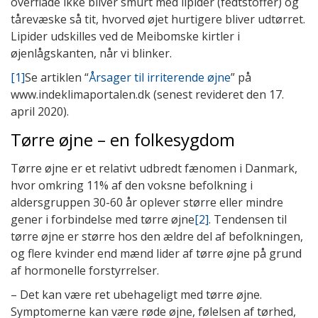
overflade ikke bliver smurt med lipider (fedtstoffer) og
tårevæske så tit, hvorved øjet hurtigere bliver udtørret.
Lipider udskilles ved de Meibomske kirtler i
øjenlågskanten, når vi blinker.
[1]
Se artiklen “
Årsager til irriterende øjne
” på
www.indeklimaportalen.dk (senest revideret den
17.
april 2020
).
Tørre øjne – en folkesygdom
Tørre øjne er et relativt udbredt fænomen i Danmark,
hvor omkring 11% af den voksne befolkning i
aldersgruppen 30-60 år oplever større eller mindre
gener i forbindelse med tørre øjne
[2]
. Tendensen til
tørre øjne er større hos den ældre del af befolkningen,
og flere kvinder end mænd lider af tørre øjne på grund
af hormonelle forstyrrelser.
– Det kan være ret ubehageligt med tørre øjne.
Symptomerne kan være røde øjne, følelsen af tørhed,