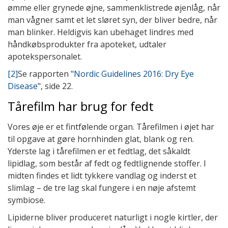
ømme eller grynede øjne, sammenklistrede øjenlåg, når
man vågner samt et let sløret syn, der bliver bedre, når
man blinker. Heldigvis kan ubehaget lindres med
håndkøbsprodukter fra apoteket, udtaler
apotekspersonalet.
[2]
Se rapporten "
Nordic Guidelines 2016: Dry Eye
Disease
", side 22.
Tårefilm har brug for fedt
Vores øje er et fintfølende organ. Tårefilmen i øjet har
til opgave at gøre hornhinden glat, blank og ren.
Yderste lag i tårefilmen er et fedtlag, det såkaldt
lipidlag, som består af fedt og fedtlignende stoffer. I
midten findes et lidt tykkere vandlag og inderst et
slimlag – de tre lag skal fungere i en nøje afstemt
symbiose.
Lipiderne bliver produceret naturligt i nogle kirtler, der