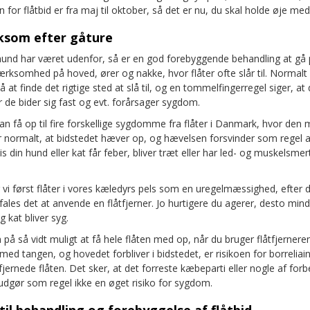
 for flåtbid er fra maj til oktober, så det er nu, du skal holde øje m
som efter gåture
r hund har været udenfor, så er en god forebyggende behandling at gå
ksomhed på hoved, ører og nakke, hvor flåter ofte slår til. Normalt
 at finde det rigtige sted at slå til, og en tommelfingerregel siger, at 
r de bider sig fast og evt. forårsager sygdom.
n få op til fire forskellige sygdomme fra flåter i Danmark, hvor den 
er normalt, at bidstedet hæver op, og hævelsen forsvinder som regel af
s din hund eller kat får feber, bliver træt eller har led- og muskelsmer
i først flåter i vores kæledyrs pels som en uregelmæssighed, efter d
fales det at anvende en flåtfjerner. Jo hurtigere du agerer, desto mindr
g kat bliver syg.
så vidt muligt at få hele flåten med op, når du bruger flåtfjerneren
d tangen, og hovedet forbliver i bidstedet, er risikoen for borreliain
fjernede flåten. Det sker, at det forreste kæbeparti eller nogle af for
udgør som regel ikke en øget risiko for sygdom.