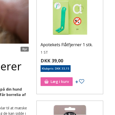
Apotekets Flåtfjerner 1 stk.
Dyr
1 ST
DKK 39,00
derer
Klubpris: DKK 33,15
Læg i kurv
 på din hund
får borrelia af
klar til at mæske
og de kan sidde i