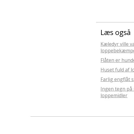
Læs også
Kæledyr ville 
loppebekæmpe
Flåten er hund
Huset fuld af 
Farlig engflåt 
Ingen tegn på 
loppemidler