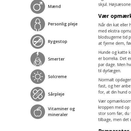
skjul. Højsæsonen
Mænd
Vær opmærk
Personlig pleje
Når din kat elle
med ekstra opmær
blodsugerne tid på
Rygestop
at fjerne dem, fø
Hunde og katte ka
er borrelia. Det 
Smerter
par dage. Men hvi
til dyrlægen.
Solcreme
Normalt opdager v
fast, og her anbe
for, at din hund o
Sårpleje
Vær opmærksom på 
kroppen med op me
Vitaminer og
stor som før, du 
mineraler
tilbage, men det 