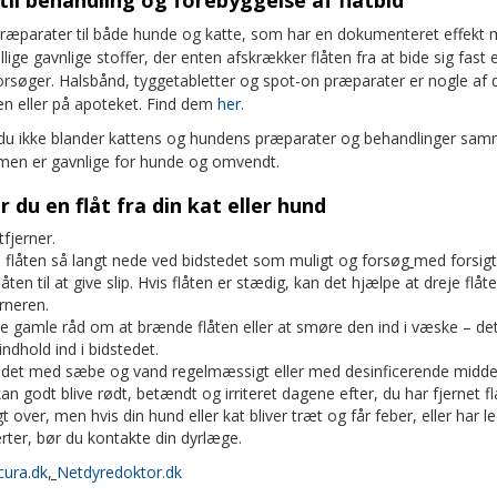
il behandling og forebyggelse af flåtbid
 præparater til både hunde og katte, som har en dokumenteret effekt 
lige gavnlige stoffer, der enten afskrækker flåten fra at bide sig fast 
forsøger. Halsbånd, tyggetabletter og spot-on præparater er nogle af 
n eller på apoteket. Find dem
her.
at du ikke blander kattens og hundens præparater og behandlinger sam
, men er gavnlige for hunde og omvendt.
r du en flåt fra din kat eller hund
tfjerner.
 flåten så langt nede ved bidstedet som muligt og forsøg
med forsig
låten til at give slip. Hvis flåten er stædig, kan det hjælpe at dreje flåt
rneren.
e gamle råd om at brænde flåten eller at smøre den ind i væske – det f
ndhold ind i bidstedet.
edet med sæbe og vand regelmæssigt eller med desinficerende midde
an godt blive rødt, betændt og irriteret dagene efter, du har fjernet f
gt over, men hvis din hund eller kat bliver træt og får feber, eller har l
ter, bør du kontakte din dyrlæge.
cura.dk
,
Netdyredoktor.dk