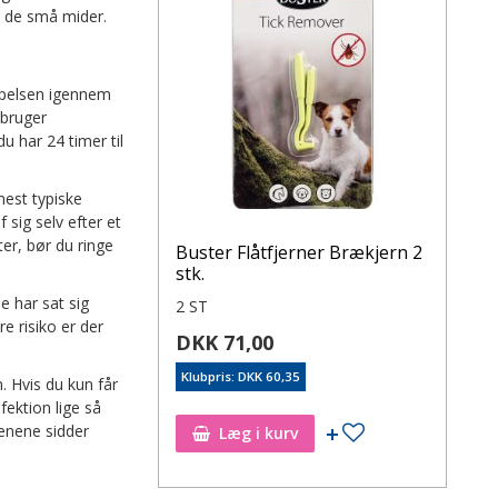
ed de små mider.
 pelsen igennem
 bruger
du har 24 timer til
mest typiske
 sig selv efter et
ter, bør du ringe
Buster Flåtfjerner Brækjern 2
stk.
e har sat sig
2 ST
e risiko er der
DKK 71,00
Klubpris: DKK 60,35
. Hvis du kun får
fektion lige så
benene sidder
Læg i kurv