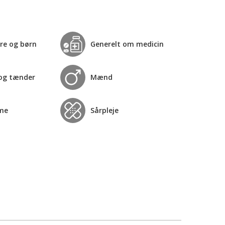
re og børn
Generelt om medicin
og tænder
Mænd
me
Sårpleje