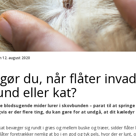
n 12. august 2020
gør du, når flåter inva
und eller kat?
 blodsugende mider lurer i skovbunden – parat til at springe
gvis er der flere ting, du kan gøre for at undgå, at dit kæledyr 
at bevæger sig rundt i græs og mellem buske og træer, sidder flåter 
Flåter foretrækker nemlig at bo i en god og tyk pels, hvor der er lunt, 