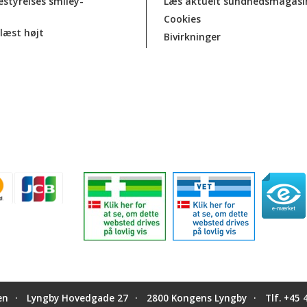
estyrelses smiley-
Læs aktuelt sundhedsmagasi
Cookies
læst højt
Bivirkninger
en
Lyngby Hovedgade 27
2800 Kongens Lyngby
Tlf.
+45 