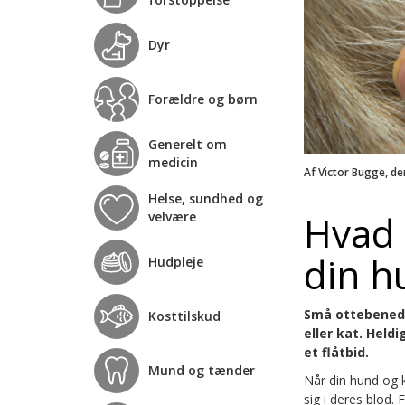
Dyr
Forældre og børn
Generelt om
medicin
Af Victor Bugge, de
Helse, sundhed og
Hvad 
velvære
din h
Hudpleje
Små ottebenede
Kosttilskud
eller kat. Heldi
et flåtbid.
Mund og tænder
Når din hund og k
sig i deres blod. 