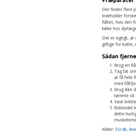
Præparater t
Der findes flere
indeholder forskel
flåten, hvis den 
købe hos dyrlæge
Det er vigtigt, 
giftige for katte
Sådan fjerne
Brug en flå
Tag fat om
at få hele f
med flåtfje
Brug ikke d
tømme sit i
Vask bidst
Bidstedet k
dette hurti
muskelsmer
Kilder:
SSI.dk
,
Ani