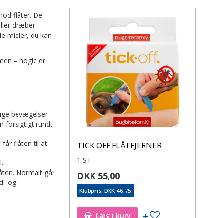
mod flåter. De
eller dræber
de midler, du kan
men – nogle er
tige bevægelser
en forsigtigt rundt
år flåten til at
TICK OFF FLÅTFJERNER
1 ST
l.
låten. Normalt går
DKK 55,00
ed- og
Klubpris: DKK 46,75
Læg i kurv