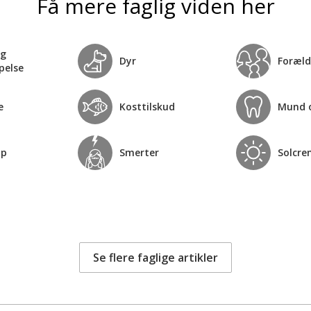
Få mere faglig viden her
og
Dyr
Foræld
pelse
e
Kosttilskud
Mund 
op
Smerter
Solcre
Se flere faglige artikler