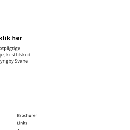
klik her
tpligtige
e, kosttilskud
Lyngby Svane
Brochurer
Links