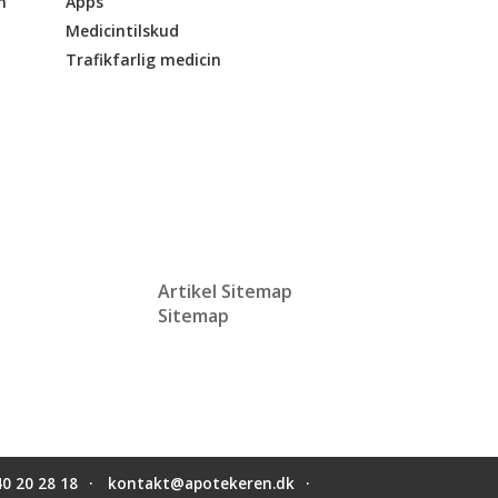
n
Apps
Medicintilskud
Trafikfarlig medicin
Artikel Sitemap
Sitemap
40 20 28 18
kontakt@apotekeren.dk