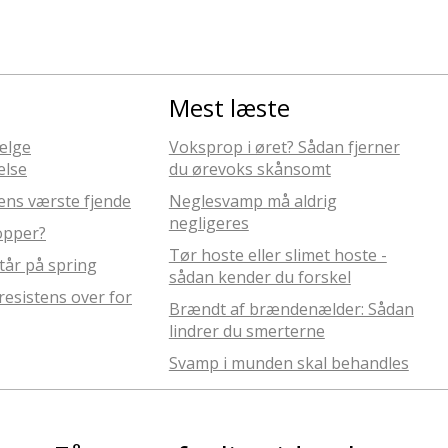
Mest læste
vælge
Voksprop i øret? Sådan fjerner
lse
du ørevoks skånsomt
ens værste fjende
Neglesvamp må aldrig
negligeres
lopper?
Tør hoste eller slimet hoste -
står på spring
sådan kender du forskel
resistens over for
Brændt af brændenælder: Sådan
lindrer du smerterne
Svamp i munden skal behandles