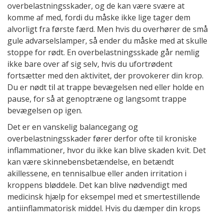
overbelastningsskader, og de kan være svære at
komme af med, fordi du måske ikke lige tager dem
alvorligt fra første færd. Men hvis du overhører de små
gule advarselslamper, så ender du måske med at skulle
stoppe for rødt. En overbelastningsskade går nemlig
ikke bare over af sig selv, hvis du ufortrødent
fortsætter med den aktivitet, der provokerer din krop.
Du er nødt til at trappe bevægelsen ned eller holde en
pause, for så at genoptræne og langsomt trappe
bevægelsen op igen.
Det er en vanskelig balancegang og
overbelastningsskader fører derfor ofte til kroniske
inflammationer, hvor du ikke kan blive skaden kvit. Det
kan være skinnebensbetændelse, en betændt
akillessene, en tennisalbue eller anden irritation i
kroppens bløddele. Det kan blive nødvendigt med
medicinsk hjælp for eksempel med et smertestillende
antiinflammatorisk middel. Hvis du dæmper din krops