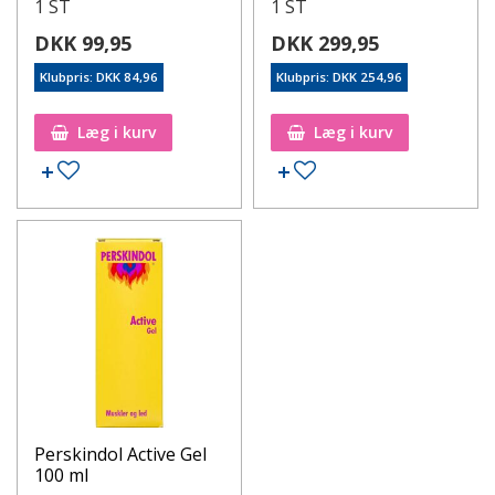
1 ST
1 ST
DKK 99,95
DKK 299,95
Klubpris: DKK 84,96
Klubpris: DKK 254,96
Læg i kurv
Læg i kurv
Perskindol Active Gel
100 ml