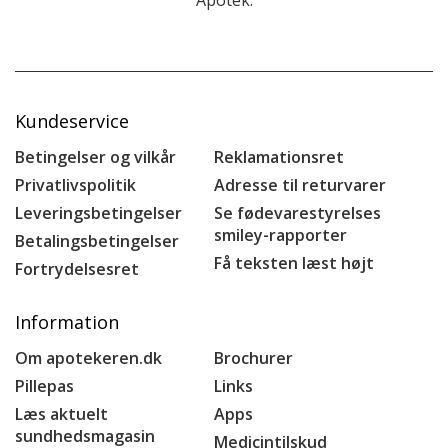
Kundeservice
Betingelser og vilkår
Reklamationsret
Privatlivspolitik
Adresse til returvarer
Leveringsbetingelser
Se fødevarestyrelses
smiley-rapporter
Betalingsbetingelser
Få teksten læst højt
Fortrydelsesret
Information
Om apotekeren.dk
Brochurer
Pillepas
Links
Læs aktuelt
Apps
sundhedsmagasin
Medicintilskud