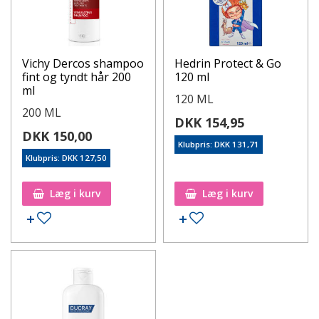
Vichy Dercos shampoo
Hedrin Protect & Go
fint og tyndt hår 200
120 ml
ml
120 ML
200 ML
DKK 154,95
DKK 150,00
Klubpris: DKK 131,71
Klubpris: DKK 127,50
Læg i kurv
Læg i kurv