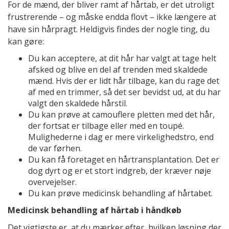
For de mænd, der bliver ramt af hårtab, er det utroligt
frustrerende – og måske endda flovt – ikke længere at
have sin hårpragt. Heldigvis findes der nogle ting, du
kan gøre:
Du kan acceptere, at dit hår har valgt at tage helt
afsked og blive en del af trenden med skaldede
mænd. Hvis der er lidt hår tilbage, kan du rage det
af med en trimmer, så det ser bevidst ud, at du har
valgt den skaldede hårstil.
Du kan prøve at camouflere pletten med det hår,
der fortsat er tilbage eller med en toupé.
Mulighederne i dag er mere virkelighedstro, end
de var førhen.
Du kan få foretaget en hårtransplantation. Det er
dog dyrt og er et stort indgreb, der kræver nøje
overvejelser.
Du kan prøve medicinsk behandling af hårtabet.
Medicinsk behandling af hårtab i håndkøb
Det vigtigste er, at du mærker efter, hvilken løsning der