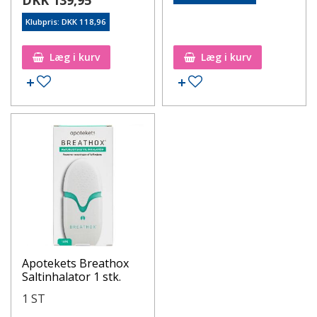
Klubpris: DKK 118,96
Læg i kurv
Læg i kurv
Apotekets Breathox
Saltinhalator 1 stk.
1 ST