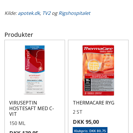
Kilde:
apotek.dk
,
TV2
og
Rigshospitalet
Produkter
VIRUSEPTIN
THERMACARE RYG
HOSTESAFT MED C-
2 ST
VIT
DKK 95,00
150 ML
Klubpris: DKK 80,75
DKK 139,95