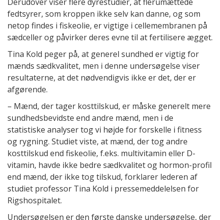
Derudover viser flere dyrestudier, at flerumættede
fedtsyrer, som kroppen ikke selv kan danne, og som
netop findes i fiskeolie, er vigtige i cellemembranen på
sædceller og påvirker deres evne til at fertilisere ægget.
Tina Kold peger på, at generel sundhed er vigtig for
mænds sædkvalitet, men i denne undersøgelse viser
resultaterne, at det nødvendigvis ikke er det, der er
afgørende.
– Mænd, der tager kosttilskud, er måske generelt mere
sundhedsbevidste end andre mænd, men i de
statistiske analyser tog vi højde for forskelle i fitness
og rygning. Studiet viste, at mænd, der tog andre
kosttilskud end fiskeolie, f.eks. multivitamin eller D-
vitamin, havde ikke bedre sædkvalitet og hormon-profil
end mænd, der ikke tog tilskud, forklarer lederen af
studiet professor Tina Kold i pressemeddelelsen for
Rigshospitalet.
Undersøgelsen er den første danske undersøgelse, der