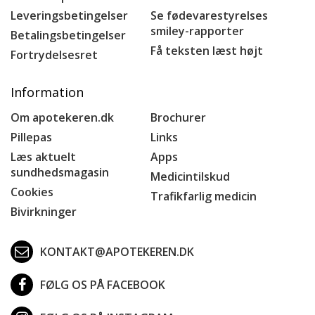
Leveringsbetingelser
Se fødevarestyrelses
smiley-rapporter
Betalingsbetingelser
Få teksten læst højt
Fortrydelsesret
Information
Om apotekeren.dk
Brochurer
Pillepas
Links
Læs aktuelt
Apps
sundhedsmagasin
Medicintilskud
Cookies
Trafikfarlig medicin
Bivirkninger
KONTAKT@APOTEKEREN.DK
FØLG OS PÅ FACEBOOK