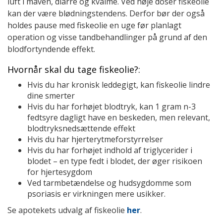
luft i maven, diarré og kvalme. Ved høje doser fiskeolie
kan der være blødningstendens. Derfor bør der også
holdes pause med fiskeolie en uge før planlagt
operation og visse tandbehandlinger på grund af den
blodfortyndende effekt.
Hvornår skal du tage fiskeolie?:
Hvis du har kronisk leddegigt, kan fiskeolie lindre
dine smerter
Hvis du har forhøjet blodtryk, kan 1 gram n-3
fedtsyre dagligt have en beskeden, men relevant,
blodtryksnedsættende effekt
Hvis du har hjerterytmeforstyrrelser
Hvis du har forhøjet indhold af triglycerider i
blodet – en type fedt i blodet, der øger risikoen
for hjertesygdom
Ved tarmbetændelse og hudsygdomme som
psoriasis er virkningen mere usikker.
Se apotekets udvalg af fiskeolie
her
.