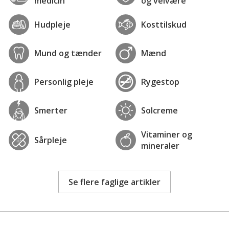
medicin
og velvære
Hudpleje
Kosttilskud
Mund og tænder
Mænd
Personlig pleje
Rygestop
Smerter
Solcreme
Vitaminer og
Sårpleje
mineraler
Se flere faglige artikler