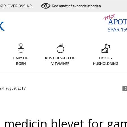
ØB OVER 399 KR.
G
BABY OG
KOSTTILSKUD OG
DYR OG
BØRN
VITAMINER
HUSHOLDNING
n 4. august 2017
G
n medicin blevet for g