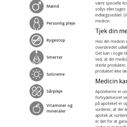
være specielle kr
Mænd
sollys eller tage
indlægsseddel. D
medicin.
Personlig pleje
Tjek din m
Rygestop
Hvis din medicin 
overskredet udlø
Det kan i nogle t
Smerter
ved, at din medi
sterile produkter
produktet ikke læ
Solcreme
Medicin kan
Sårpleje
Apotekerne er un
fortrydelsesret v
på apoteket er op
Vitaminer og
vurderer, at der 
mineraler
apotek at vurdere
er det for at gar