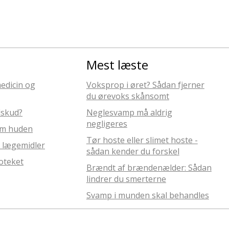
Mest læste
edicin og
Voksprop i øret? Sådan fjerner
du ørevoks skånsomt
ilskud?
Neglesvamp må aldrig
negligeres
em huden
Tør hoste eller slimet hoste -
 lægemidler
sådan kender du forskel
oteket
Brændt af brændenælder: Sådan
lindrer du smerterne
Svamp i munden skal behandles