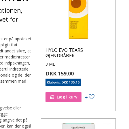
ationen,
vet for
ester på apoteket.
igt til at
HYLO EVO TEARS
dt andet sikre, at
ØJENDRÅBER
rer medicinrester
ed indpakningen,
3 ML
ertil indrettede
DKK 159,00
sonale og de, der
res sammen med
Klubpris: DKK 135,15
Læg i kurv
velse eller
lægge
g angive det på
ber, kan der også