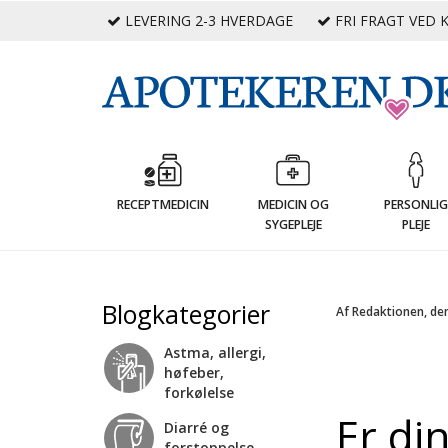
LEVERING 2-3 HVERDAGE
FRI FRAGT VED K
RECEPTMEDICIN
MEDICIN OG
PERSONLI
SYGEPLEJE
PLEJE
Blogkategorier
Af Redaktionen, de
Astma, allergi,
høfeber,
forkølelse
Er di
Diarré og
forstoppelse