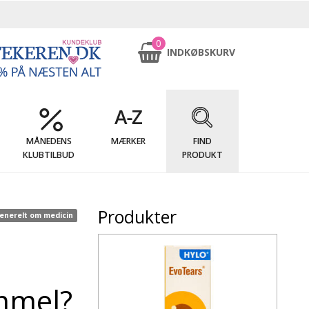
0
INDKØBSKURV
MÅNEDENS
MÆRKER
FIND
KLUBTILBUD
PRODUKT
Produkter
enerelt om medicin
ammel?