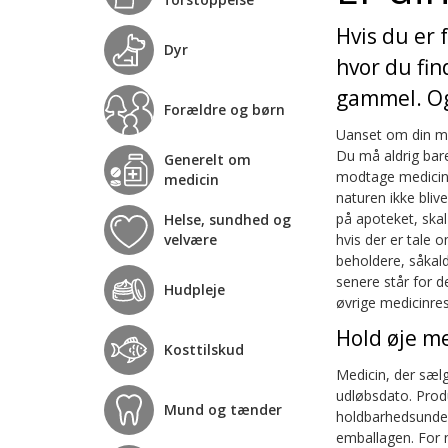
Hvis du er 
Dyr
hvor du fin
gammel. Og
Forældre og børn
Uanset om din med
Du må aldrig bare
Generelt om
modtage medicinre
medicin
naturen ikke bliv
på apoteket, skal
Helse, sundhed og
velvære
hvis der er tale 
beholdere, såkald
senere står for 
Hudpleje
øvrige medicinres
Hold øje m
Kosttilskud
Medicin, der sæl
udløbsdato. Prod
Mund og tænder
holdbarhedsunder
emballagen. For n