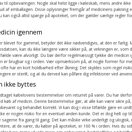
av til opbevaringen. Nogle skal helst ligge i køleskab, mens andre ikk
s ud af emballagen. Disse oplysninger fremgår af medicinens pakning el
u kan også altid spørge på apoteket, om der gælder særlige regler fo
edicin igennem
er blevet for gammel, betyder det ikke nødvendigvis, at den er farlig.
bsdatoen, kan du ikke længere være sikker på, at virkningen er, som 
ilfælde være alvorligt. Du bør derfor regelmæssigt tjekke din medicin
cin er brugbar og i orden. Vær opmærksom på, at nogle former for med
, ofte har en kort holdbarhed efter åbning. Det skyldes som regel risik
ngere er sterilt, og at du derved kan påføre dig infektioner ved anven
 ikke byttes
dtaget købelovens bestemmelser om returret på varer. Du har derfor
ed køb af medicin. Denne bestemmelse gør, at alle kan være sikre på,
bevaret og behandlet korrekt. Vi kan dog i visse tilfælde gøre en undta
ikke er nogen risiko for en eventuel anden kunde. Det er dog helt op til
 sagerne fra gang til gang. Det kan måske virke underligt og ulogisk,
antere, at de varer, du køber på apoteket, er 100 % i orden. Hvis du si