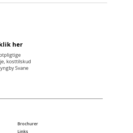
klik her
tpligtige
e, kosttilskud
Lyngby Svane
Brochurer
Links