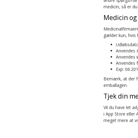
andre spørgsmål e
medicin, så er du
Medicin og
Medicinalfirmaer
gælder kun, hvis 
Udløbsdato
Anvendes s
Anvendes i
Anvendes f
Exp: 06.20
Bemærk, at der f
emballagen.
Tjek din m
Vil du have let a
i App Store elle
meget mere at vi