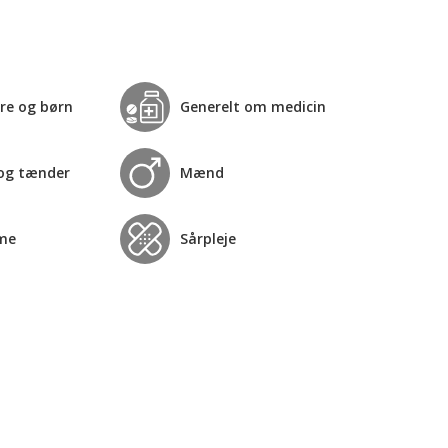
re og børn
Generelt om medicin
og tænder
Mænd
me
Sårpleje