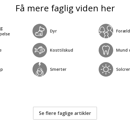
Få mere faglig viden her
og
Dyr
Foræld
pelse
e
Kosttilskud
Mund 
op
Smerter
Solcre
Se flere faglige artikler