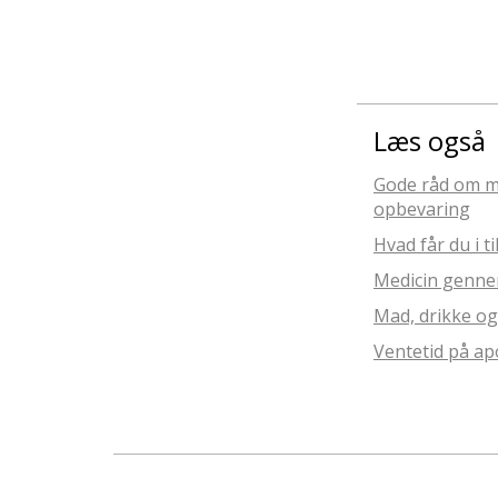
Læs også
Gode råd om m
opbevaring
Hvad får du i t
Medicin genn
Mad, drikke og
Ventetid på ap