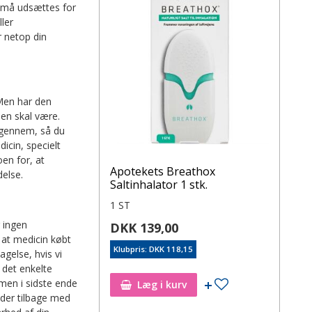
e må udsættes for
ler
r netop din
 Men har den
den skal være.
 igennem, så du
icin, specielt
oen for, at
Apotekets Breathox
delse.
Saltinhalator 1 stk.
1 ST
 ingen
DKK 139,00
 at medicin købt
Klubpris: DKK 118,15
gelse, hvis vi
 det enkelte
 men i sidste ende
Læg i kurv
dder tilbage med