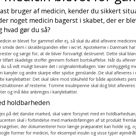
fast bruger af medicin, kender du sikkert situ
der noget medicin bagerst i skabet, der er ble
 hvad gør du så?
icin er blevet for gammel eller ej, så skal du altid aflevere medicinr
 smide dem i skraldespanden eller i wc'et. Apotekerne i Danmark har pl
ster og sørge for, at de bliver forsvarligt destrueret. Dette skal blan
er tilført skadelige stoffer gennem forkert bortskaffelse. Når du afleve
 du så vidt muligt bevare det i originalemballagen. Vær omhyggelig m
om kanyler og andre skarpe eller spidse genstande. De skal afleveres i d
te kanylebøtter. Det skal sikre mod stikuheld for både apotekets per
destruktionen af resterne. Tomme insulinpenne skal dog blot afleve
ter og må ikke anbringes i kanylebøtter.
ed holdbarheden
ges på det danske marked, skal være forsynet med en holdbarhedsangi
ucenten skal i forbindelse med markedsføringen af sit produkt frem
søgelser, der dokumenterer hvor længe præparatet kan holde sig, o
ogle former for medicin, for eksempel insulin og visse typer øjendrå