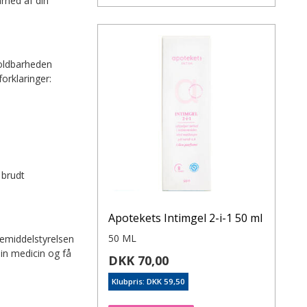
rhed af din
Holdbarheden
orklaringer:
 brudt
Apotekets Intimgel 2-i-1 50 ml
50 ML
gemiddelstyrelsen
in medicin og få
DKK 70,00
Klubpris: DKK 59,50