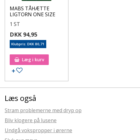
MABS TÅHÆTTE
LIGTORN ONE SIZE
1 ST
DKK 94,95
Klubpris: DKK 80,71
Læg i kurv
Læs også
Stram problemerne med dryp op
Bliv klogere på lusene
Undgå vokspropper i ørerne