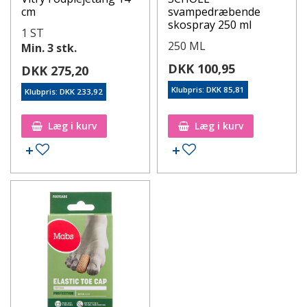
cm
svampedræbende
skospray 250 ml
1 ST
250 ML
Min. 3 stk.
DKK 100,95
DKK 275,20
Klubpris: DKK 85,81
Klubpris: DKK 233,92
Læg i kurv
Læg i kurv