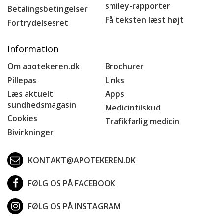
smiley-rapporter
Betalingsbetingelser
Få teksten læst højt
Fortrydelsesret
Information
Om apotekeren.dk
Brochurer
Pillepas
Links
Læs aktuelt
Apps
sundhedsmagasin
Medicintilskud
Cookies
Trafikfarlig medicin
Bivirkninger
KONTAKT@APOTEKEREN.DK
FØLG OS PÅ FACEBOOK
FØLG OS PÅ INSTAGRAM