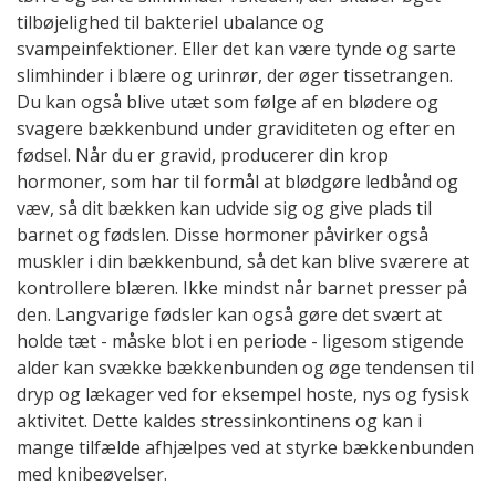
tilbøjelighed til bakteriel ubalance og
svampeinfektioner. Eller det kan være tynde og sarte
slimhinder i blære og urinrør, der øger tissetrangen.
Du kan også blive utæt som følge af en blødere og
svagere bækkenbund under graviditeten og efter en
fødsel. Når du er gravid, producerer din krop
hormoner, som har til formål at blødgøre ledbånd og
væv, så dit bækken kan udvide sig og give plads til
barnet og fødslen. Disse hormoner påvirker også
muskler i din bækkenbund, så det kan blive sværere at
kontrollere blæren. Ikke mindst når barnet presser på
den. Langvarige fødsler kan også gøre det svært at
holde tæt - måske blot i en periode - ligesom stigende
alder kan svække bækkenbunden og øge tendensen til
dryp og lækager ved for eksempel hoste, nys og fysisk
aktivitet. Dette kaldes stressinkontinens og kan i
mange tilfælde afhjælpes ved at styrke bækkenbunden
med knibeøvelser.