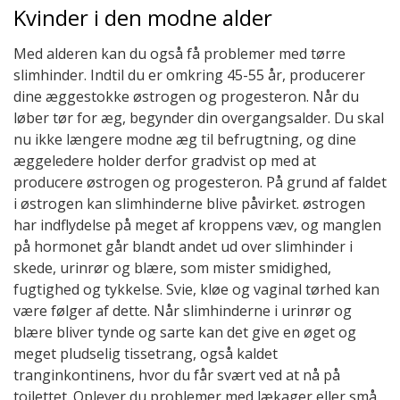
Kvinder i den modne alder
Med alderen kan du også få problemer med tørre
slimhinder. Indtil du er omkring 45-55 år, producerer
dine æggestokke østrogen og progesteron. Når du
løber tør for æg, begynder din overgangsalder. Du skal
nu ikke længere modne æg til befrugtning, og dine
æggeledere holder derfor gradvist op med at
producere østrogen og progesteron. På grund af faldet
i østrogen kan slimhinderne blive påvirket. østrogen
har indflydelse på meget af kroppens væv, og manglen
på hormonet går blandt andet ud over slimhinder i
skede, urinrør og blære, som mister smidighed,
fugtighed og tykkelse. Svie, kløe og vaginal tørhed kan
være følger af dette. Når slimhinderne i urinrør og
blære bliver tynde og sarte kan det give en øget og
meget pludselig tissetrang, også kaldet
tranginkontinens, hvor du får svært ved at nå på
toilettet. Oplever du problemer med lækager eller små