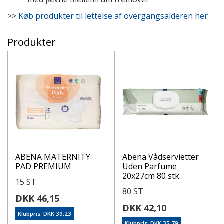
>>
Køb produkter til lettelse af overgangsalderen her
Produkter
ABENA MATERNITY
Abena Vådservietter
PAD PREMIUM
Uden Parfume
20x27cm 80 stk.
15 ST
80 ST
DKK 46,15
DKK 42,10
Klubpris: DKK 39,23
Klubpris: DKK 35,79