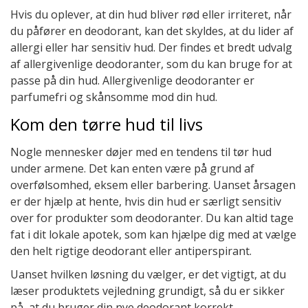
Hvis du oplever, at din hud bliver rød eller irriteret, når
du påfører en deodorant, kan det skyldes, at du lider af
allergi eller har sensitiv hud. Der findes et bredt udvalg
af allergivenlige deodoranter, som du kan bruge for at
passe på din hud. Allergivenlige deodoranter er
parfumefri og skånsomme mod din hud.
Kom den tørre hud til livs
Nogle mennesker døjer med en tendens til tør hud
under armene. Det kan enten være på grund af
overfølsomhed, eksem eller barbering. Uanset årsagen
er der hjælp at hente, hvis din hud er særligt sensitiv
over for produkter som deodoranter. Du kan altid tage
fat i dit lokale apotek, som kan hjælpe dig med at vælge
den helt rigtige deodorant eller antiperspirant.
Uanset hvilken løsning du vælger, er det vigtigt, at du
læser produktets vejledning grundigt, så du er sikker
på, at du bruger din nye deodorant korrekt.