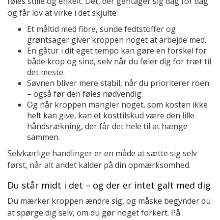
føles stille og enkelt. Det, der gentager sig dag for dag
og får lov at virke i det skjulte:
Et måltid med fibre, sunde fedtstoffer og
grøntsager giver kroppen noget at arbejde med.
En gåtur i dit eget tempo kan gøre en forskel for
både krop og sind, selv når du føler dig for træt til
det meste.
Søvnen bliver mere stabil, når du prioriterer roen
– også før den føles nødvendig.
Og når kroppen mangler noget, som kosten ikke
helt kan give, kan et kosttilskud være den lille
håndsrækning, der får det hele til at hænge
sammen.
Selvkærlige handlinger er en måde at sætte sig selv
først, når alt andet kalder på din opmærksomhed.
Du står midt i det – og der er intet galt med dig
Du mærker kroppen ændre sig, og måske begynder du
at spørge dig selv, om du gør noget forkert. På