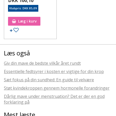
DKK 100,10
Klubpris: DKK 85,09
Læg i kurv
Læs også
Giv din mave de bedste vilkår året rundt
Essentielle fedtsyrer i kosten er vigtige for din krop
Sæt fokus på din sundhed: En guide til velvære
Støt kvindekroppen gennem hormonelle forandringer
Dårlig mave under menstruation? Det er der en god
forklaring på
Mest læste