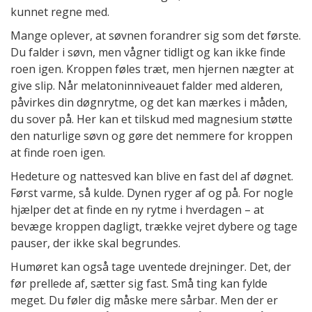
kunnet regne med.
Mange oplever, at søvnen forandrer sig som det første.
Du falder i søvn, men vågner tidligt og kan ikke finde
roen igen. Kroppen føles træt, men hjernen nægter at
give slip. Når melatoninniveauet falder med alderen,
påvirkes din døgnrytme, og det kan mærkes i måden,
du sover på. Her kan et tilskud med magnesium støtte
den naturlige søvn og gøre det nemmere for kroppen
at finde roen igen.
Hedeture og nattesved kan blive en fast del af døgnet.
Først varme, så kulde. Dynen ryger af og på. For nogle
hjælper det at finde en ny rytme i hverdagen – at
bevæge kroppen dagligt, trække vejret dybere og tage
pauser, der ikke skal begrundes.
Humøret kan også tage uventede drejninger. Det, der
før prellede af, sætter sig fast. Små ting kan fylde
meget. Du føler dig måske mere sårbar. Men der er