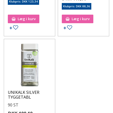
Klubpris: DKK 123,34
Klubpris: DKK 88,36
Læg i kurv
Læg i kurv
UNIKALK SILVER
TYGGETABL
90 ST