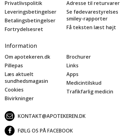
Privatlivspolitik
Adresse til returvarer
Leveringsbetingelser
Se fødevarestyrelses
smiley-rapporter
Betalingsbetingelser
Få teksten læst højt
Fortrydelsesret
Information
Om apotekeren.dk
Brochurer
Pillepas
Links
Læs aktuelt
Apps
sundhedsmagasin
Medicintilskud
Cookies
Trafikfarlig medicin
Bivirkninger
KONTAKT@APOTEKEREN.DK
FØLG OS PÅ FACEBOOK