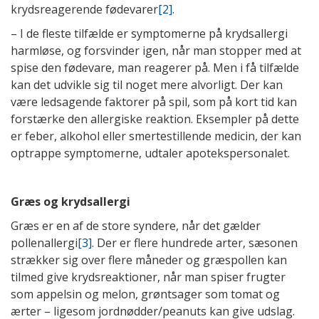
krydsreagerende fødevarer
[2]
.
– I de fleste tilfælde er symptomerne på krydsallergi
harmløse, og forsvinder igen, når man stopper med at
spise den fødevare, man reagerer på. Men i få tilfælde
kan det udvikle sig til noget mere alvorligt. Der kan
være ledsagende faktorer på spil, som på kort tid kan
forstærke den allergiske reaktion. Eksempler på dette
er feber, alkohol eller smertestillende medicin, der kan
optrappe symptomerne, udtaler apotekspersonalet.
Græs og krydsallergi
Græs er en af de store syndere, når det gælder
pollenallergi
[3]
. Der er flere hundrede arter, sæsonen
strækker sig over flere måneder og græspollen kan
tilmed give krydsreaktioner, når man spiser frugter
som appelsin og melon, grøntsager som tomat og
ærter – ligesom jordnødder/peanuts kan give udslag.