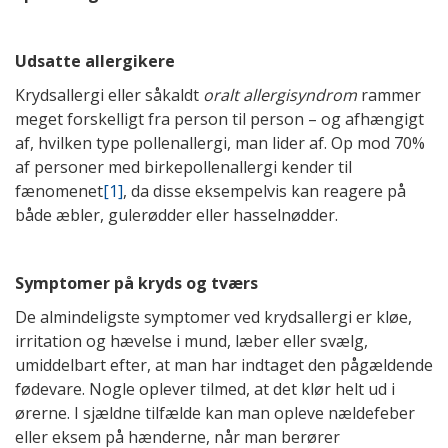
Udsatte allergikere
Krydsallergi eller såkaldt
oralt allergisyndrom
rammer
meget forskelligt fra person til person – og afhængigt
af, hvilken type pollenallergi, man lider af. Op mod 70%
af personer med birkepollenallergi kender til
fænomenet
[1]
, da disse eksempelvis kan reagere på
både æbler, gulerødder eller hasselnødder.
Symptomer på kryds og tværs
De almindeligste symptomer ved krydsallergi er kløe,
irritation og hævelse i mund, læber eller svælg,
umiddelbart efter, at man har indtaget den pågældende
fødevare. Nogle oplever tilmed, at det klør helt ud i
ørerne. I sjældne tilfælde kan man opleve nældefeber
eller eksem på hænderne, når man berører