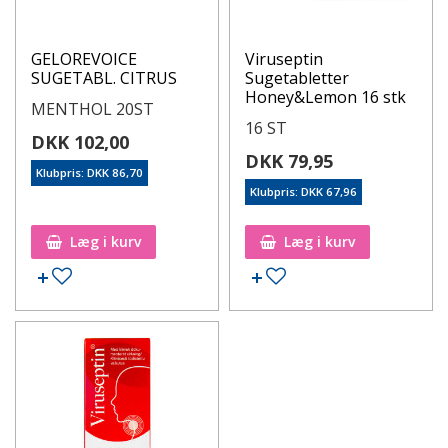
GELOREVOICE
Viruseptin
SUGETABL. CITRUS
Sugetabletter
Honey&Lemon 16 stk
MENTHOL 20ST
16 ST
DKK 102,00
DKK 79,95
Klubpris: DKK 86,70
Klubpris: DKK 67,96
Læg i kurv
Læg i kurv