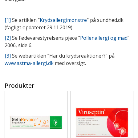
[1]
Se artiklen ”
Krydsallergimønstre
” på sundhed.dk
(fagligt opdateret 29.11.2019).
[2]
Se Fødevarestyrelsens pjece ”
Pollenallergi og mad
”,
2006, side 6.
[3]
Se webartiklen ”Har du krydsreaktioner?” på
www.astma-allergi.dk
med oversigt.
Produkter