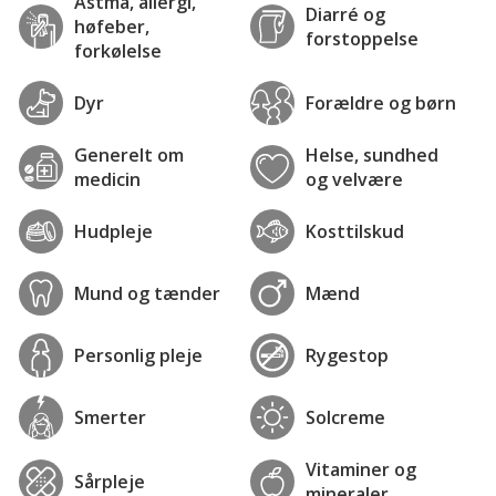
Astma, allergi,
Diarré og
høfeber,
forstoppelse
forkølelse
Dyr
Forældre og børn
Generelt om
Helse, sundhed
medicin
og velvære
Hudpleje
Kosttilskud
Mund og tænder
Mænd
Personlig pleje
Rygestop
Smerter
Solcreme
Vitaminer og
Sårpleje
mineraler