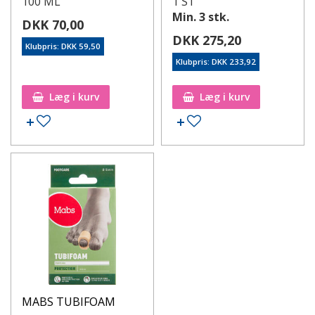
100 ML
1 ST
Min. 3 stk.
DKK 70,00
DKK 275,20
Klubpris: DKK 59,50
Klubpris: DKK 233,92
Læg i kurv
Læg i kurv
MABS TUBIFOAM