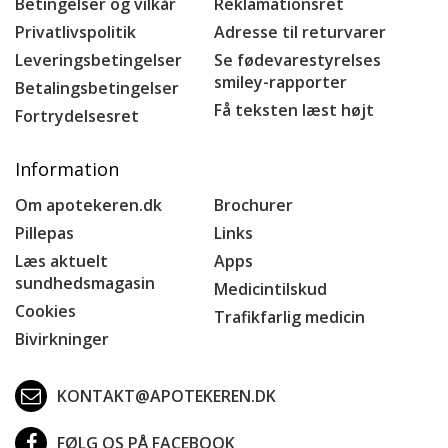
Betingelser og vilkår
Reklamationsret
Privatlivspolitik
Adresse til returvarer
Leveringsbetingelser
Se fødevarestyrelses
smiley-rapporter
Betalingsbetingelser
Få teksten læst højt
Fortrydelsesret
Information
Om apotekeren.dk
Brochurer
Pillepas
Links
Læs aktuelt
Apps
sundhedsmagasin
Medicintilskud
Cookies
Trafikfarlig medicin
Bivirkninger
KONTAKT@APOTEKEREN.DK
FØLG OS PÅ FACEBOOK