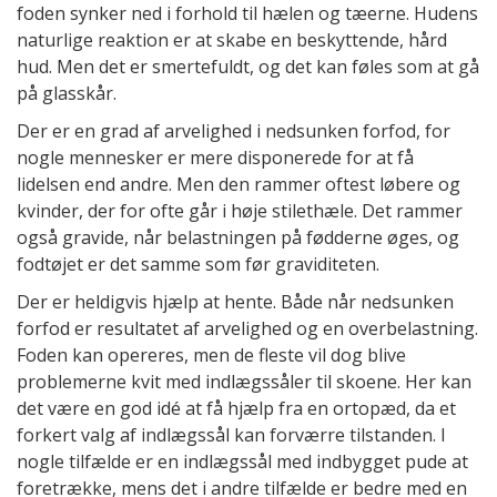
foden synker ned i forhold til hælen og tæerne. Hudens
naturlige reaktion er at skabe en beskyttende, hård
hud. Men det er smertefuldt, og det kan føles som at gå
på glasskår.
Der er en grad af arvelighed i nedsunken forfod, for
nogle mennesker er mere disponerede for at få
lidelsen end andre. Men den rammer oftest løbere og
kvinder, der for ofte går i høje stilethæle. Det rammer
også gravide, når belastningen på fødderne øges, og
fodtøjet er det samme som før graviditeten.
Der er heldigvis hjælp at hente. Både når nedsunken
forfod er resultatet af arvelighed og en overbelastning.
Foden kan opereres, men de fleste vil dog blive
problemerne kvit med indlægssåler til skoene. Her kan
det være en god idé at få hjælp fra en ortopæd, da et
forkert valg af indlægssål kan forværre tilstanden. I
nogle tilfælde er en indlægssål med indbygget pude at
foretrække, mens det i andre tilfælde er bedre med en