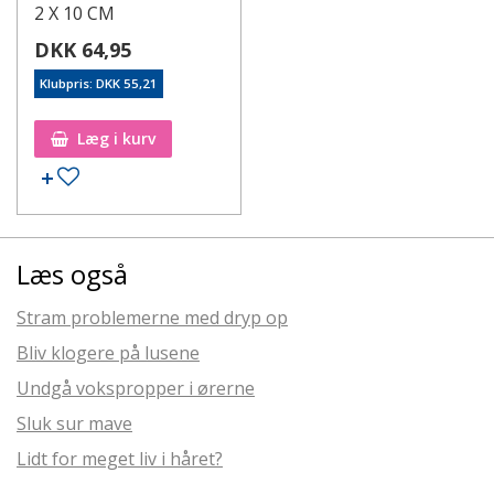
2 X 10 CM
DKK 64,95
Klubpris: DKK 55,21
Læg i kurv
Læs også
Stram problemerne med dryp op
Bliv klogere på lusene
Undgå vokspropper i ørerne
Sluk sur mave
Lidt for meget liv i håret?