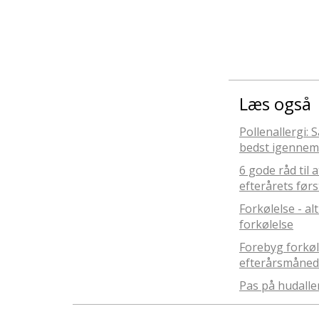
Læs også
Pollenallergi:
bedst igennem
6 gode råd til 
efterårets førs
Forkølelse - al
forkølelse
Forebyg forkøl
efterårsmåne
Pas på hudalle