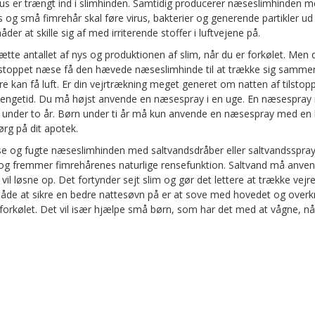
irus er trængt ind i slimhinden. Samtidig producerer næseslimhinden 
g små fimrehår skal føre virus, bakterier og generende partikler ud
er at skille sig af med irriterende stoffer i luftvejene på.
tte antallet af nys og produktionen af slim, når du er forkølet. Men
toppet næse få den hævede næseslimhinde til at trække sig sammen
e kan få luft. Er din vejrtrækning meget generet om natten af tilsto
 sengetid. Du må højst anvende en næsespray i en uge. En næsespray
n under to år. Børn under ti år må kun anvende en næsespray med en 
rg på dit apotek.
e og fugte næseslimhinden med saltvandsdråber eller saltvandsspray
g fremmer fimrehårenes naturlige rensefunktion. Saltvand må anvend
vil løsne op. Det fortynder sejt slim og gør det lettere at trække vej
de at sikre en bedre nattesøvn på er at sove med hovedet og overk
 forkølet. Det vil især hjælpe små børn, som har det med at vågne, 