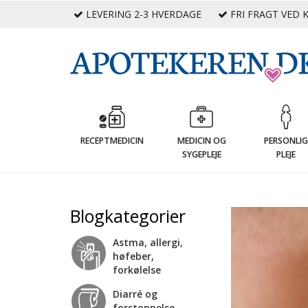
LEVERING 2-3 HVERDAGE
FRI FRAGT VED K
RECEPTMEDICIN
MEDICIN OG
PERSONLI
SYGEPLEJE
PLEJE
Blogkategorier
Astma, allergi,
høfeber,
forkølelse
Diarré og
forstoppelse