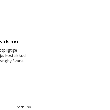
klik her
tpligtige
e, kosttilskud
Lyngby Svane
Brochurer