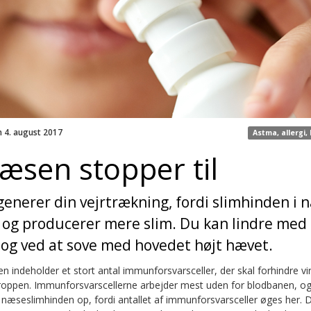
n 4. august 2017
Astma, allergi,
æsen stopper til
generer din vejrtrækning, fordi slimhinden i
 og producerer mere slim. Du kan lindre med 
og ved at sove med hovedet højt hævet.
n indeholder et stort antal immunforsvarsceller, der skal forhindre vir
roppen. Immunforsvarscellerne arbejder mest uden for blodbanen, og
 næseslimhinden op, fordi antallet af immunforsvarsceller øges her. D