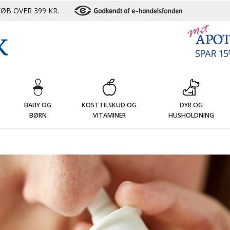
ØB OVER 399 KR.
G
BABY OG
KOSTTILSKUD OG
DYR OG
BØRN
VITAMINER
HUSHOLDNING