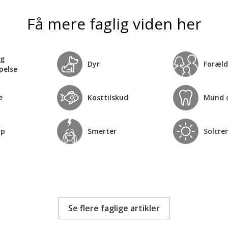
Få mere faglig viden her
og
Dyr
Foræld
pelse
e
Kosttilskud
Mund 
op
Smerter
Solcre
Se flere faglige artikler