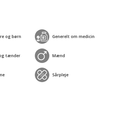
re og børn
Generelt om medicin
og tænder
Mænd
me
Sårpleje