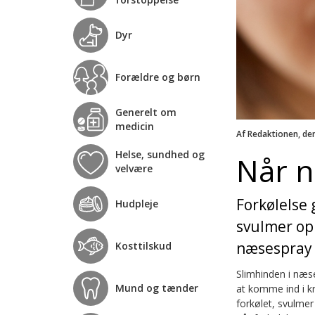
Dyr
Forældre og børn
Generelt om
medicin
Af Redaktionen, de
Helse, sundhed og
Når n
velvære
Forkølelse 
Hudpleje
svulmer op
næsespray 
Kosttilskud
Slimhinden i næse
Mund og tænder
at komme ind i k
forkølet, svulmer