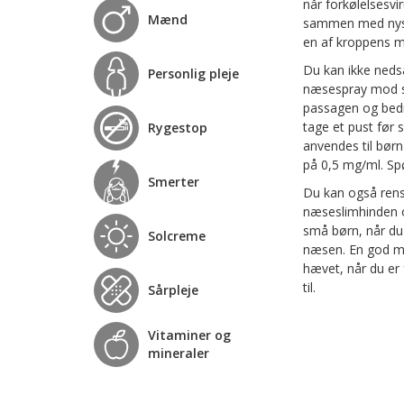
når forkølelsesv
Mænd
sammen med nys o
en af kroppens måd
Du kan ikke nedsæ
Personlig pleje
næsespray mod s
passagen og bedr
tage et pust før
Rygestop
anvendes til bør
på 0,5 mg/ml. Spø
Smerter
Du kan også rens
næseslimhinden o
små børn, når du 
Solcreme
næsen. En god må
hævet, når du er
til.
Sårpleje
Vitaminer og
mineraler