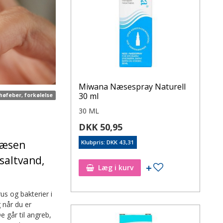
Miwana Næsespray Naturell
30 ml
 høfeber, forkølelse
30 ML
DKK 50,95
 næsen
Klubpris: DKK 43,31
saltvand,
Læg i kurv
us og bakterier i
 når du er
e går til angreb,