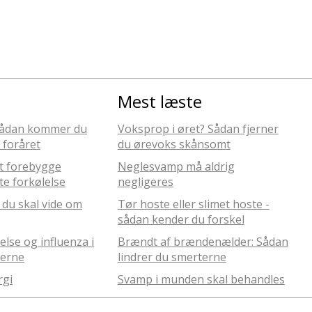
Mest læste
 Sådan kommer du
Voksprop i øret? Sådan fjerner
 foråret
du ørevoks skånsomt
at forebygge
Neglesvamp må aldrig
te forkølelse
negligeres
t du skal vide om
Tør hoste eller slimet hoste -
sådan kender du forskel
else og influenza i
Brændt af brændenælder: Sådan
derne
lindrer du smerterne
rgi
Svamp i munden skal behandles