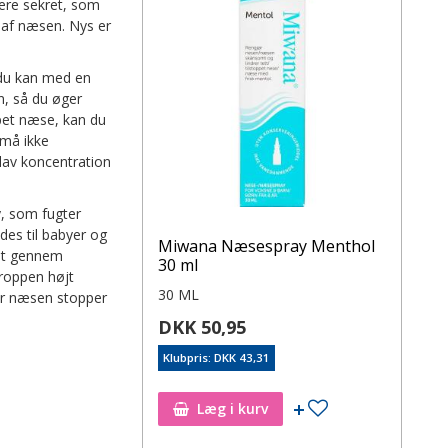
mere sekret, som
 af næsen. Nys er
 du kan med en
, så du øger
ppet næse, kan du
 må ikke
lav koncentration
, som fugter
es til babyer og
Miwana Næsespray Menthol
ret gennem
30 ml
roppen højt
30 ML
når næsen stopper
DKK 50,95
Klubpris: DKK 43,31
Læg i kurv