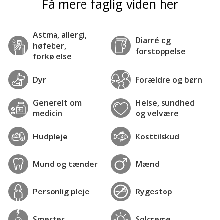
Få mere faglig viden her
Astma, allergi,
Diarré og
høfeber,
forstoppelse
forkølelse
Dyr
Forældre og børn
Generelt om
Helse, sundhed
medicin
og velvære
Hudpleje
Kosttilskud
Mund og tænder
Mænd
Personlig pleje
Rygestop
Smerter
Solcreme