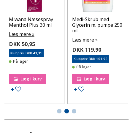
Miwana Næsespray
Medi-Skrub med
Menthol Plus 30 ml
Glycerin m. pumpe 250
ml
Læs mere »
Læs mere »
DKK 50,95
DKK 119,90
Klubpris: DKK 43,31
Klubpris: DKK 101,92
På lager
På lager
Læg i kurv
Læg i kurv
Tilføj til ønskeseddel
Tilføj til ønskeseddel