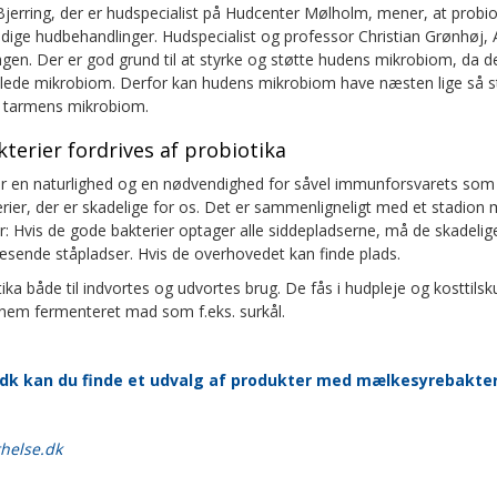
Bjerring, der er hudspecialist på Hudcenter Mølholm, mener, at probi
idige hudbehandlinger. Hudspecialist og professor Christian Grønhøj, 
en. Der er god grund til at styrke og støtte hudens mikrobiom, da d
amlede mikrobiom. Derfor kan hudens mikrobiom have næsten lige så s
 tarmens mikrobiom.
terier fordrives af probiotika
er en naturlighed og en nødvendighed for såvel immunforsvarets som 
erier, der er skadelige for os. Det er sammenligneligt med et stadion
r: Hvis de gode bakterier optager alle siddepladserne, må de skadelig
læsende ståpladser. Hvis de overhovedet kan finde plads.
ika både til indvortes og udvortes brug. De fås i hudpleje og kosttils
em fermenteret mad som f.eks. surkål.
dk kan du finde et udvalg af produkter med mælkesyrebakter
helse.dk