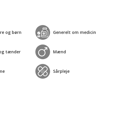
re og børn
Generelt om medicin
og tænder
Mænd
me
Sårpleje