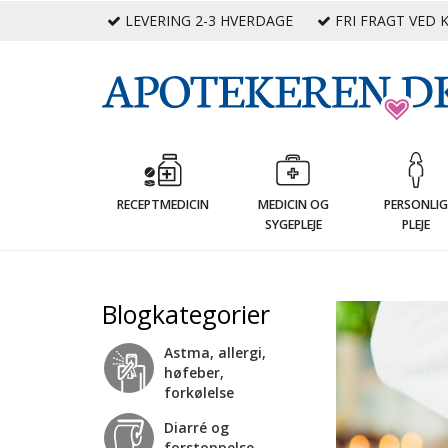
LEVERING 2-3 HVERDAGE
FRI FRAGT VED K
RECEPTMEDICIN
MEDICIN OG
PERSONLI
SYGEPLEJE
PLEJE
Blogkategorier
Astma, allergi,
høfeber,
forkølelse
Diarré og
forstoppelse