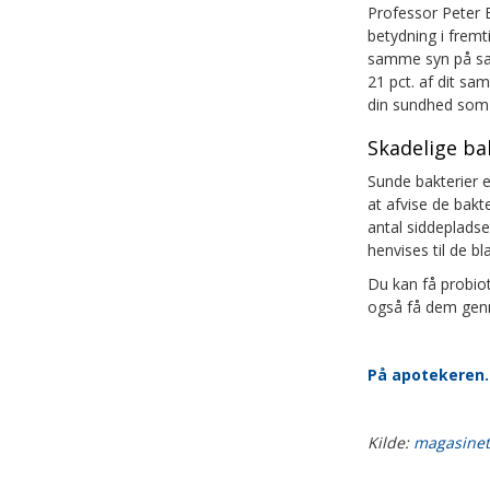
Professor Peter 
betydning i fremt
samme syn på sag
21 pct. af dit s
din sundhed som
Skadelige bak
Sunde bakterier 
at afvise de bakt
antal siddepladse
henvises til de b
Du kan få probiot
også få dem genn
På apotekeren.
Kilde:
magasinet