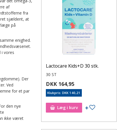
 var det omega-3,
re af
dtstofferne fra
 ret sjældent, at
erlæge på
n samme enighed.
 sundhedsvæsenet.
 i vores
Lactocare Kids+D 30 stk.
30 ST
dsygdomme). Der
DKK 164,95
er. Ved
emne for et par
Klubpris: DKK 140,21
For den nye
Læg i kurv
te
n ikke været