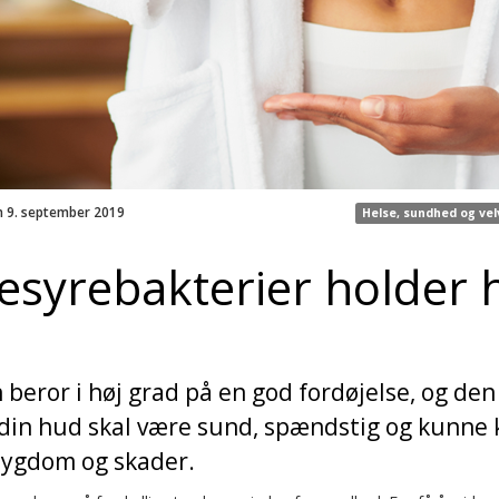
n 9. september 2019
Helse, sundhed og ve
syrebakterier holder
eror i høj grad på en god fordøjelse, og den
s din hud skal være sund, spændstig og kunne
 sygdom og skader.