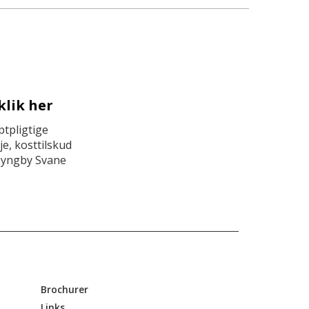
klik her
tpligtige
e, kosttilskud
Lyngby Svane
Brochurer
Links