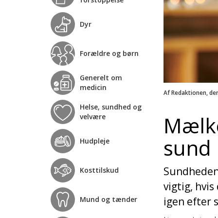
Dyr
Forældre og børn
Generelt om
medicin
Af Redaktionen, de
Helse, sundhed og
Mælke
velvære
sund
Hudpleje
Sundheden b
Kosttilskud
vigtig, hvi
Mund og tænder
igen efter