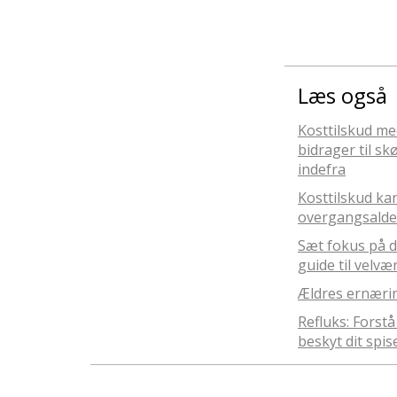
Læs også
Kosttilskud me
bidrager til s
indefra
Kosttilskud ka
overgangsald
Sæt fokus på d
guide til velvæ
Ældres ernærin
Refluks: Fors
beskyt dit spis