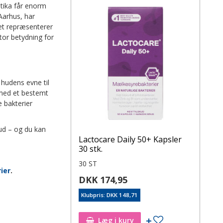
otika får enorm
Aarhus, har
et repræsenterer
tor betydning for
hudens evne til
 med et bestemt
e bakterier
kud – og du kan
Lactocare Daily 50+ Kapsler
30 stk.
30 ST
ier
.
DKK 174,95
Klubpris: DKK 148,71
Læg i kurv