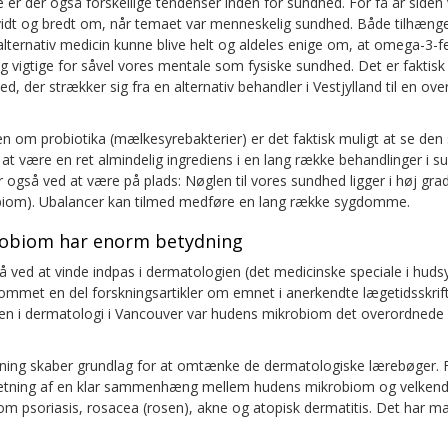
er der også forskellige tendenser inden for sundhed. For få år siden
 vidt og bredt om, når temaet var menneskelig sundhed. Både tilhænge
lternativ medicin kunne blive helt og aldeles enige om, at omega-3-fe
olig vigtige for såvel vores mentale som fysiske sundhed. Det er faktisk
d, der strækker sig fra en alternativ behandler i Vestjylland til en ov
en om probiotika (mælkesyrebakterier) er det faktisk muligt at se de
 at være en ret almindelig ingrediens i en lang række behandlinger i
også ved at være på plads: Nøglen til vores sundhed ligger i høj grad
biom). Ubalancer kan tilmed medføre en lang række sygdomme.
obiom har enorm betydning
så ved at vinde indpas i dermatologien (det medicinske speciale i hu
ommet en del forskningsartikler om emnet i anerkendte lægetidsskrift
n i dermatologi i Vancouver var hudens mikrobiom det overordnede 
ning skaber grundlag for at omtænke de dermatologiske lærebøger. 
retning af en klar sammenhæng mellem hudens mikrobiom og velkend
psoriasis, rosacea (rosen), akne og atopisk dermatitis. Det har ma