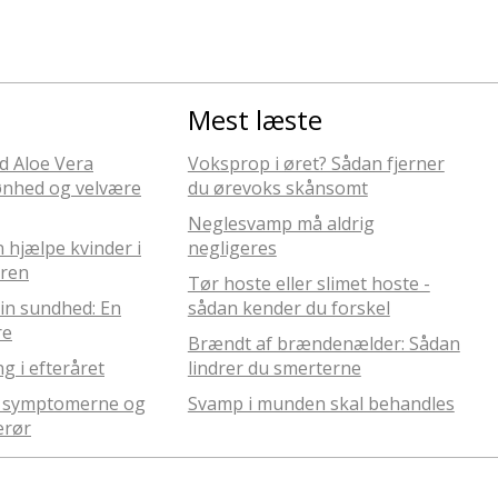
Mest læste
d Aloe Vera
Voksprop i øret? Sådan fjerner
kønhed og velvære
du ørevoks skånsomt
Neglesvamp må aldrig
n hjælpe kvinder i
negligeres
eren
Tør hoste eller slimet hoste -
in sundhed: En
sådan kender du forskel
re
Brændt af brændenælder: Sådan
g i efteråret
lindrer du smerterne
tå symptomerne og
Svamp i munden skal behandles
erør