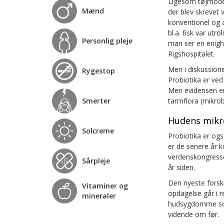
Ligesom tøjmode 
Mænd
der blev skrevet
konventionel og a
bl.a. fisk var utr
Personlig pleje
man ser en enighe
Rigshospitalet.
Men i diskussion
Rygestop
Probiotika er ved
Men evidensen er 
Smerter
tarmflora (mikro
Hudens mikr
Solcreme
Probiotika er og
er de senere år k
verdenskongresse
Sårpleje
år siden.
Den nyeste forsk
Vitaminer og
opdagelse går i 
mineraler
hudsygdomme som 
vidende om før.