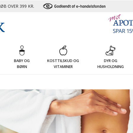
ØB OVER 399 KR.
G
BABY OG
KOSTTILSKUD OG
DYR OG
BØRN
VITAMINER
HUSHOLDNING