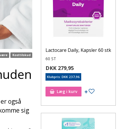
Lactocare Daily, Kapsler 60 stk
lvære
Kosttilskud
60 ST
DKK 279,95
 huden
Klubpris: DKK 237,96
Læg i kurv
 er også
 komme sig