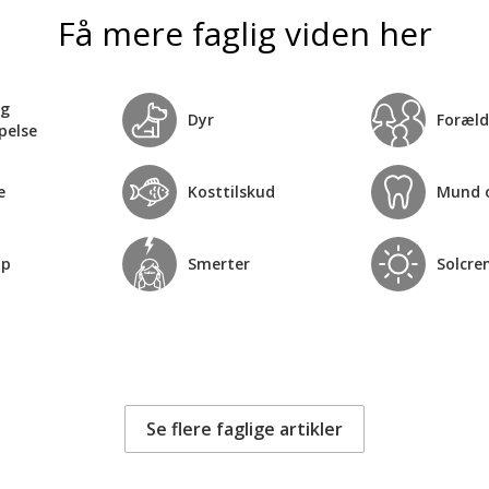
Få mere faglig viden her
og
Dyr
Foræld
pelse
e
Kosttilskud
Mund 
op
Smerter
Solcre
Se flere faglige artikler