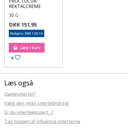
PROCTOCUR
REKTALCREME
30 G
DKK 151,95
Klubpris: DKK 129,16
Læg i kurv
Læs også
Damesmerter?
Vælg den rette smertelindring
Er du smerteekspert…?
Tag toppen af influenza-smerterne