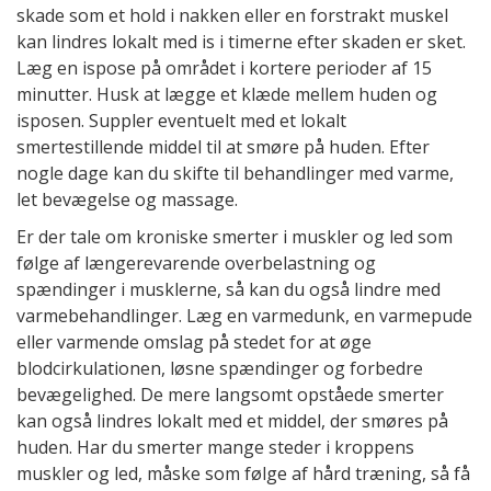
skade som et hold i nakken eller en forstrakt muskel
kan lindres lokalt med is i timerne efter skaden er sket.
Læg en ispose på området i kortere perioder af 15
minutter. Husk at lægge et klæde mellem huden og
isposen. Suppler eventuelt med et lokalt
smertestillende middel til at smøre på huden. Efter
nogle dage kan du skifte til behandlinger med varme,
let bevægelse og massage.
Er der tale om kroniske smerter i muskler og led som
følge af længerevarende overbelastning og
spændinger i musklerne, så kan du også lindre med
varmebehandlinger. Læg en varmedunk, en varmepude
eller varmende omslag på stedet for at øge
blodcirkulationen, løsne spændinger og forbedre
bevægelighed. De mere langsomt opståede smerter
kan også lindres lokalt med et middel, der smøres på
huden. Har du smerter mange steder i kroppens
muskler og led, måske som følge af hård træning, så få