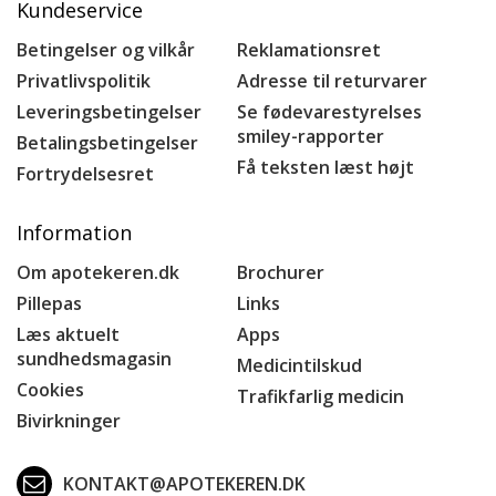
Kundeservice
Betingelser og vilkår
Reklamationsret
Privatlivspolitik
Adresse til returvarer
Leveringsbetingelser
Se fødevarestyrelses
smiley-rapporter
Betalingsbetingelser
Få teksten læst højt
Fortrydelsesret
Information
Om apotekeren.dk
Brochurer
Pillepas
Links
Læs aktuelt
Apps
sundhedsmagasin
Medicintilskud
Cookies
Trafikfarlig medicin
Bivirkninger
KONTAKT@APOTEKEREN.DK