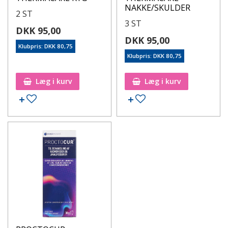
NAKKE/SKULDER
2 ST
3 ST
DKK 95,00
DKK 95,00
Klubpris: DKK 80,75
Klubpris: DKK 80,75
Læg i kurv
Læg i kurv