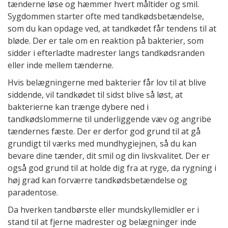
tænderne løse og hæmmer hvert måltider og smil.
Sygdommen starter ofte med tandkødsbetændelse,
som du kan opdage ved, at tandkødet får tendens til at
bløde. Der er tale om en reaktion på bakterier, som
sidder i efterladte madrester langs tandkødsranden
eller inde mellem tænderne.
Hvis belægningerne med bakterier får lov til at blive
siddende, vil tandkødet til sidst blive så løst, at
bakterierne kan trænge dybere ned i
tandkødslommerne til underliggende væv og angribe
tændernes fæste. Der er derfor god grund til at gå
grundigt til værks med mundhygiejnen, så du kan
bevare dine tænder, dit smil og din livskvalitet. Der er
også god grund til at holde dig fra at ryge, da rygning i
høj grad kan forværre tandkødsbetændelse og
paradentose.
Da hverken tandbørste eller mundskyllemidler er i
stand til at fjerne madrester og belægninger inde