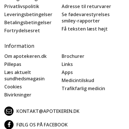
Privatlivspolitik
Adresse til returvarer
Leveringsbetingelser
Se fødevarestyrelses
smiley-rapporter
Betalingsbetingelser
Få teksten læst højt
Fortrydelsesret
Information
Om apotekeren.dk
Brochurer
Pillepas
Links
Læs aktuelt
Apps
sundhedsmagasin
Medicintilskud
Cookies
Trafikfarlig medicin
Bivirkninger
KONTAKT@APOTEKEREN.DK
FØLG OS PÅ FACEBOOK