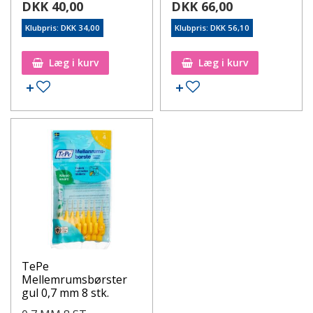
DKK 40,00
DKK 66,00
Klubpris: DKK 34,00
Klubpris: DKK 56,10
Læg i kurv
Læg i kurv
TePe
Mellemrumsbørster
gul 0,7 mm 8 stk.