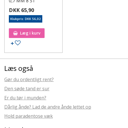
0,7 MM 8 ST
DKK 65,90
Klubpris: DKK 56,02
Læg i kurv
Læs også
Gør du ordentligt rent?
Den søde tand er sur
Er du tør i munden?
Dårlig ånde? Lad de andre ånde lettet op
Hold paradentose væk