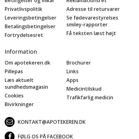
Betingelser og vilkår
Reklamationsret
Privatlivspolitik
Adresse til returvarer
Leveringsbetingelser
Se fødevarestyrelses
smiley-rapporter
Betalingsbetingelser
Få teksten læst højt
Fortrydelsesret
Information
Om apotekeren.dk
Brochurer
Pillepas
Links
Læs aktuelt
Apps
sundhedsmagasin
Medicintilskud
Cookies
Trafikfarlig medicin
Bivirkninger
KONTAKT@APOTEKEREN.DK
FØLG OS PÅ FACEBOOK