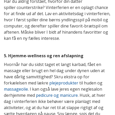
Har du aldrig forstået, hvorfor din datter
spiller counterstrike? Vinterferien er en oplagt chance
for at finde ud af det. Lav en aktivitetsdag i vinterferien,
hvor I først spiller dine børns yndlingsspil på mobil og
computer, og derefter spiller dine favorit-brætspil om
aftenen. Måske bliver I bidt af hinandens favoritter og
kan få en ny fælles interesse.
5. Hjemme-wellness og ren afslapning
Hvornår har du sidst taget et langt karbad, fået en
massage eller brugt en hel dag under dynen uden at
have dårlig samvittighed? Skru ekstra op for
forkælelsen med lækre
plejeprodukter
til huden og
massageolie
. I kan også lave jeres egen neglesalon
derhjemme med
pedicure og manicure
. Husk, at hver
dag i vinterferien ikke behøver være planlagt med
aktiviteter, og at du har ret til at slappe rigtigt af og
sætte hverdagen på pause. Sov længe, spis det du