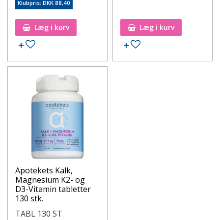
Klubpris: DKK 88,40
Læg i kurv
Læg i kurv
Apotekets Kalk,
Magnesium K2- og
D3-Vitamin tabletter
130 stk.
TABL 130 ST