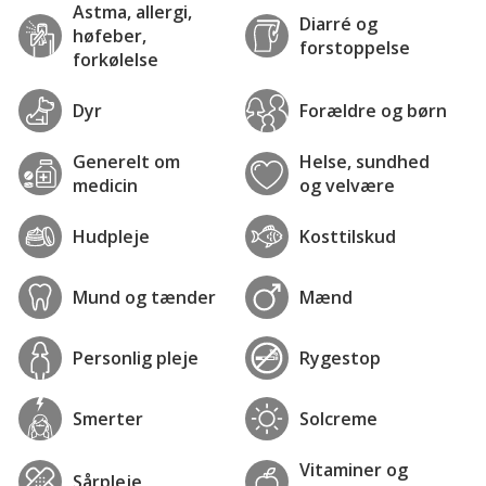
Astma, allergi,
Diarré og
høfeber,
forstoppelse
forkølelse
Dyr
Forældre og børn
Generelt om
Helse, sundhed
medicin
og velvære
Hudpleje
Kosttilskud
Mund og tænder
Mænd
Personlig pleje
Rygestop
Smerter
Solcreme
Vitaminer og
Sårpleje