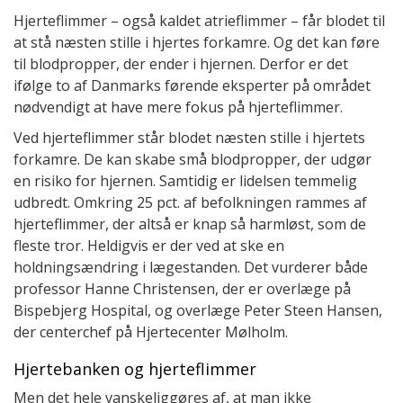
Hjerteflimmer – også kaldet atrieflimmer – får blodet til
at stå næsten stille i hjertes forkamre. Og det kan føre
til blodpropper, der ender i hjernen. Derfor er det
ifølge to af Danmarks førende eksperter på området
nødvendigt at have mere fokus på hjerteflimmer.
Ved hjerteflimmer står blodet næsten stille i hjertets
forkamre. De kan skabe små blodpropper, der udgør
en risiko for hjernen. Samtidig er lidelsen temmelig
udbredt. Omkring 25 pct. af befolkningen rammes af
hjerteflimmer, der altså er knap så harmløst, som de
fleste tror. Heldigvis er der ved at ske en
holdningsændring i lægestanden. Det vurderer både
professor Hanne Christensen, der er overlæge på
Bispebjerg Hospital, og overlæge Peter Steen Hansen,
der centerchef på Hjertecenter Mølholm.
Hjertebanken og hjerteflimmer
Men det hele vanskeliggøres af, at man ikke