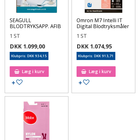
SEAGULL
Omron M7 Intelli IT
BLODTRYKSAPP. AFIB
Digital Blodtryksmåler
1 ST
1 ST
DKK 1.099,00
DKK 1.074,95
Klubpris: DKK 934,15
Klubpris: DKK 913,71
Læg i kurv
Læg i kurv