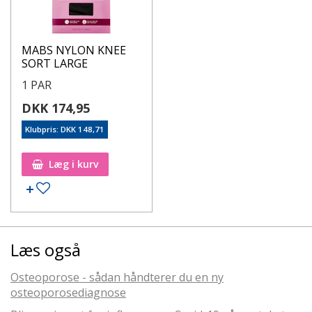
MABS NYLON KNEE
SORT LARGE
1 PAR
DKK 174,95
Klubpris: DKK 148,71
Læg i kurv
Læs også
Osteoporose - sådan håndterer du en ny
osteoporosediagnose