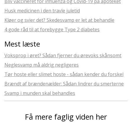
Bliv vaccineret for influenza og Covid-19 på apoteket
Husk medicinen i den travle juletid
Kløer og svier det? Skedesvamp er let at behandle
4 gode råd til at forebygge Type 2 diabetes
Mest læste
Voksprop i øret? Sådan fjerner du ørevoks skånsomt
Neglesvamp må aldrig negligeres
Tør hoste eller slimet hoste - sådan kender du forskel
Brændt af brændenælder: Sådan lindrer du smerterne
Svamp i munden skal behandles
Få mere faglig viden her