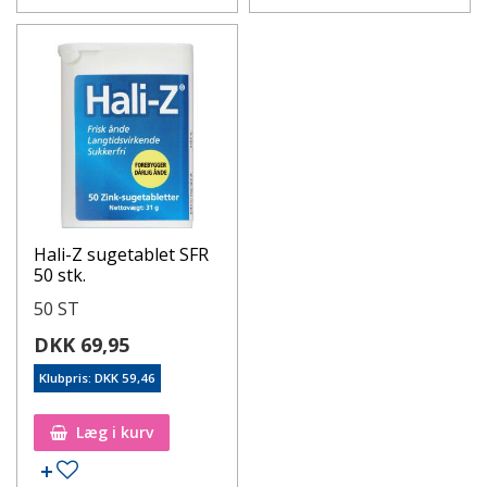
Hali-Z sugetablet SFR
50 stk.
50 ST
DKK 69,95
Klubpris: DKK 59,46
Læg i kurv