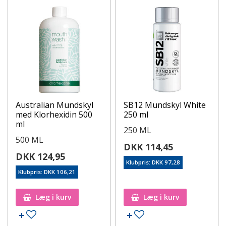
Australian Mundskyl
SB12 Mundskyl White
med Klorhexidin 500
250 ml
ml
250 ML
500 ML
DKK 114,45
DKK 124,95
Klubpris: DKK 97,28
Klubpris: DKK 106,21
Læg i kurv
Læg i kurv