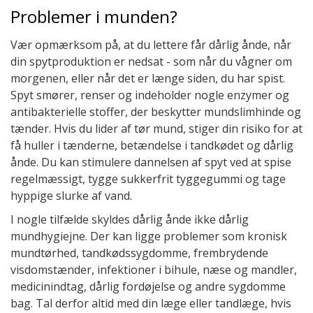
Problemer i munden?
Vær opmærksom på, at du lettere får dårlig ånde, når
din spytproduktion er nedsat - som når du vågner om
morgenen, eller når det er længe siden, du har spist.
Spyt smører, renser og indeholder nogle enzymer og
antibakterielle stoffer, der beskytter mundslimhinde og
tænder. Hvis du lider af tør mund, stiger din risiko for at
få huller i tænderne, betændelse i tandkødet og dårlig
ånde. Du kan stimulere dannelsen af spyt ved at spise
regelmæssigt, tygge sukkerfrit tyggegummi og tage
hyppige slurke af vand.
I nogle tilfælde skyldes dårlig ånde ikke dårlig
mundhygiejne. Der kan ligge problemer som kronisk
mundtørhed, tandkødssygdomme, frembrydende
visdomstænder, infektioner i bihule, næse og mandler,
medicinindtag, dårlig fordøjelse og andre sygdomme
bag. Tal derfor altid med din læge eller tandlæge, hvis