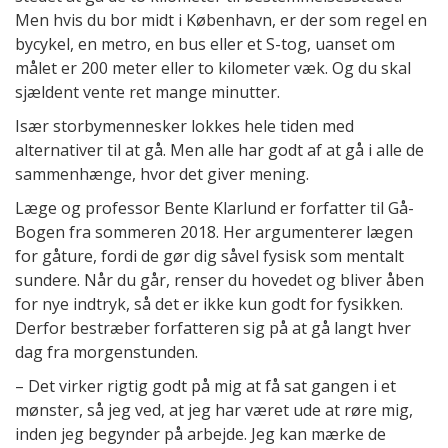
Men hvis du bor midt i København, er der som regel en
bycykel, en metro, en bus eller et S-tog, uanset om
målet er 200 meter eller to kilometer væk. Og du skal
sjældent vente ret mange minutter.
Især storbymennesker lokkes hele tiden med
alternativer til at gå. Men alle har godt af at gå i alle de
sammenhænge, hvor det giver mening.
Læge og professor Bente Klarlund er forfatter til Gå-
Bogen fra sommeren 2018. Her argumenterer lægen
for gåture, fordi de gør dig såvel fysisk som mentalt
sundere. Når du går, renser du hovedet og bliver åben
for nye indtryk, så det er ikke kun godt for fysikken.
Derfor bestræber forfatteren sig på at gå langt hver
dag fra morgenstunden.
– Det virker rigtig godt på mig at få sat gangen i et
mønster, så jeg ved, at jeg har været ude at røre mig,
inden jeg begynder på arbejde. Jeg kan mærke de