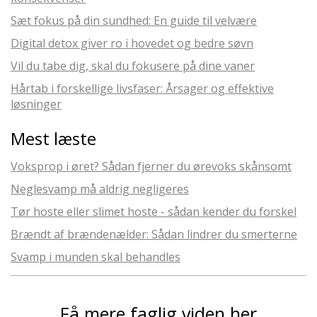
Sæt fokus på din sundhed: En guide til velvære
Digital detox giver ro i hovedet og bedre søvn
Vil du tabe dig, skal du fokusere på dine vaner
Hårtab i forskellige livsfaser: Årsager og effektive
løsninger
Mest læste
Voksprop i øret? Sådan fjerner du ørevoks skånsomt
Neglesvamp må aldrig negligeres
Tør hoste eller slimet hoste - sådan kender du forskel
Brændt af brændenælder: Sådan lindrer du smerterne
Svamp i munden skal behandles
Få mere faglig viden her