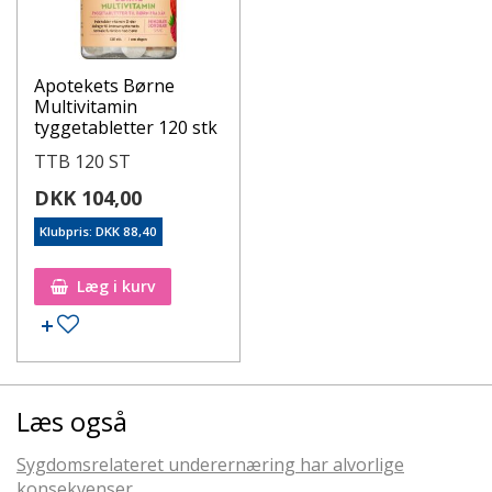
Apotekets Børne
Multivitamin
tyggetabletter 120 stk
TTB 120 ST
DKK 104,00
Klubpris: DKK 88,40
Læg i kurv
Læs også
Sygdomsrelateret underernæring har alvorlige
konsekvenser