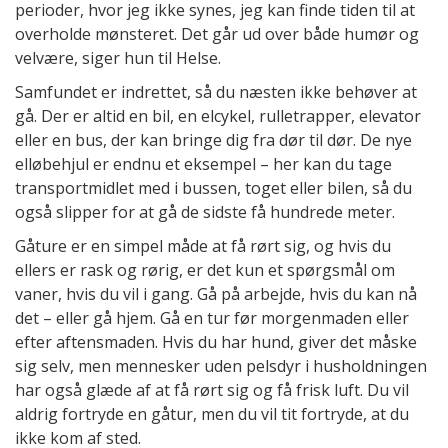
perioder, hvor jeg ikke synes, jeg kan finde tiden til at
overholde mønsteret. Det går ud over både humør og
velvære, siger hun til Helse.
Samfundet er indrettet, så du næsten ikke behøver at
gå. Der er altid en bil, en elcykel, rulletrapper, elevator
eller en bus, der kan bringe dig fra dør til dør. De nye
elløbehjul er endnu et eksempel – her kan du tage
transportmidlet med i bussen, toget eller bilen, så du
også slipper for at gå de sidste få hundrede meter.
Gåture er en simpel måde at få rørt sig, og hvis du
ellers er rask og rørig, er det kun et spørgsmål om
vaner, hvis du vil i gang. Gå på arbejde, hvis du kan nå
det – eller gå hjem. Gå en tur før morgenmaden eller
efter aftensmaden. Hvis du har hund, giver det måske
sig selv, men mennesker uden pelsdyr i husholdningen
har også glæde af at få rørt sig og få frisk luft. Du vil
aldrig fortryde en gåtur, men du vil tit fortryde, at du
ikke kom af sted.