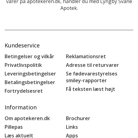
varer på apotekeren.dk, handler du med Lyngby Svane
Apotek.
Kundeservice
Betingelser og vilkår
Reklamationsret
Privatlivspolitik
Adresse til returvarer
Leveringsbetingelser
Se fødevarestyrelses
smiley-rapporter
Betalingsbetingelser
Få teksten læst højt
Fortrydelsesret
Information
Om apotekeren.dk
Brochurer
Pillepas
Links
Læs aktuelt
Apps