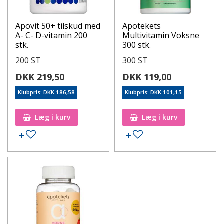
Apovit 50+ tilskud med
Apotekets
A- C- D-vitamin 200
Multivitamin Voksne
stk.
300 stk.
200 ST
300 ST
DKK 219,50
DKK 119,00
Klubpris: DKK 186,58
Klubpris: DKK 101,15
Læg i kurv
Læg i kurv