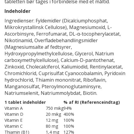
tabletten bør tages i forbindelse med et måltid.
Indeholder
Ingredienser: Fyldemidler (Dicalciumphosphat,
Mikrokrystallinsk Cellulose), Magnesiumoxid, L-
Ascorbinsyre, Ferrofumarat, DL-α-tocopherylacetat,
Nikotinamid, Overfladebehandlingsmidler
(Magnesiumsalte af fedtsyrer,
Hydroxypropylmethylcellulose, Glycerol, Natrium
carboxymethylcellulose), Calcium-D-pantothenat,
Zinkoxid, Cholecalciferol, Kaliumiodid, Rentinylacetat,
Chromichlorid, Cuprisulfat Cyanocobalamin, Pyridoxin
hydrochlorid, Thiamin mononitrat, Riboflavin,
Manganosulfat, Pteroylmonoglutaminsyre,
Natriumselenit, Natriummolybdat, Biotin.
1 tablet indeholder
% af RI (Referenceindtag)
Vitamin A
750 mikg
94%
Vitamin D
20 mikg
400%
Vitamin E
12 mg
100%
Vitamin C
80 mg
100%
Thiamin (B1)
1,4 mg
127%