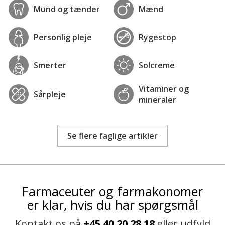
Mund og tænder
Mænd
Personlig pleje
Rygestop
Smerter
Solcreme
Vitaminer og
Sårpleje
mineraler
Se flere faglige artikler
Farmaceuter og farmakonomer
er klar, hvis du har spørgsmål
Kontakt os på
+45 40 20 28 18
eller udfyld