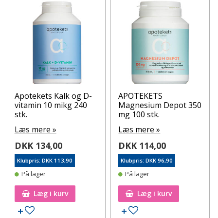
Apotekets Kalk og D-
APOTEKETS
vitamin 10 mikg 240
Magnesium Depot 350
stk.
mg 100 stk.
Læs mere »
Læs mere »
DKK 134,00
DKK 114,00
Klubpris: DKK 113,90
Klubpris: DKK 96,90
På lager
På lager
Læg i kurv
Læg i kurv
Tilføj til ønskeseddel
Tilføj til ønskeseddel