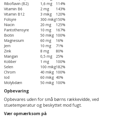
Riboflavin (B2)
1,6 mg
114%
Vitamin B6
2 mg
143%
Vitamin B12
3 mikg
120%
Folsyre
300 mikg
150%
Niacin
20 mg
125%
Pantothensyre
10 mg
167%
Biotin
50 mikg
100%
Magnesium
60 mg
16%
Jern
10 mg
71%
Zink
8 mg
80%
Mangan
0,5 mg
25%
Kobber
1 mg
100%
Selen
100 mikg
182%
Chrom
40 mikg
100%
Iod
60 mikg
40%
Molybdæn
50 mikg
100%
Opbevaring
Opbevares uden for små børns rækkevidde, ved
stuetemperatur og beskyttet mod fugt.
Vær opmærksom på