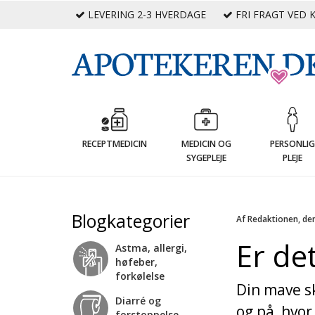
LEVERING 2-3 HVERDAGE
FRI FRAGT VED K
RECEPTMEDICIN
MEDICIN OG
PERSONLI
SYGEPLEJE
PLEJE
Blogkategorier
Af Redaktionen, de
Er det
Astma, allergi,
høfeber,
forkølelse
Din mave sk
Diarré og
og på, hvor
forstoppelse