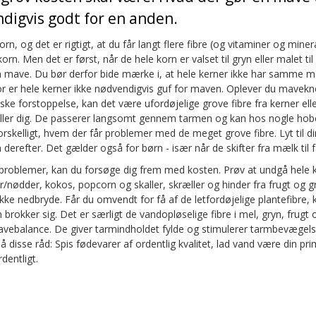
digvis godt for en anden.
rn, og det er rigtigt, at du får langt flere fibre (og vitaminer og minera
orn. Men det er først, når de hele korn er valset til gryn eller malet til
in mave. Du bør derfor bide mærke i, at hele kerner ikke har samme 
for er hele kerner ikke nødvendigvis guf for maven. Oplever du mavek
ke forstoppelse, kan det være ufordøjelige grove fibre fra kerner ell
riller dig. De passerer langsomt gennem tarmen og kan hos nogle hob
orskelligt, hvem der får problemer med de meget grove fibre. Lyt til 
 derefter. Det gælder også for børn - især når de skifter fra mælk til f
roblemer, kan du forsøge dig frem med kosten. Prøv at undgå hele ke
nødder, kokos, popcorn og skaller, skræller og hinder fra frugt og g
kke nedbryde. Får du omvendt for få af de letfordøjelige plantefibre,
 brokker sig. Det er særligt de vandopløselige fibre i mel, gryn, frugt 
vebalance. De giver tarmindholdet fylde og stimulerer tarmbevægels
å disse råd: Spis fødevarer af ordentlig kvalitet, lad vand være din p
dentligt.