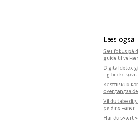
Læs også
Sæt fokus på d
guide til velvæ
Digital detox g
og bedre søvn
Kosttilskud ka
overgangsald
Vil du tabe dig
på dine vaner
Har du svært v