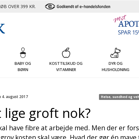
ØB OVER 399 KR.
G
BABY OG
KOSTTILSKUD OG
DYR OG
BØRN
VITAMINER
HUSHOLDNING
n 4. august 2017
Helse, sundhed og ve
 lige groft nok?
al have fibre at arbejde med. Men der er fors
 grov kosten skal være. Hvad der gør én mave t