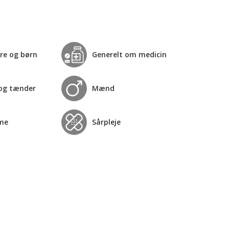
re og børn
Generelt om medicin
og tænder
Mænd
me
Sårpleje