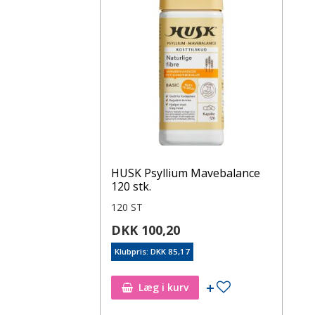
HUSK Psyllium Mavebalance
120 stk.
120 ST
DKK 100,20
Klubpris: DKK 85,17
Læg i kurv