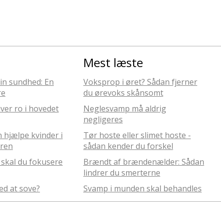
Mest læste
in sundhed: En
Voksprop i øret? Sådan fjerner
re
du ørevoks skånsomt
iver ro i hovedet
Neglesvamp må aldrig
negligeres
n hjælpe kvinder i
Tør hoste eller slimet hoste -
eren
sådan kender du forskel
, skal du fokusere
Brændt af brændenælder: Sådan
lindrer du smerterne
ed at sove?
Svamp i munden skal behandles