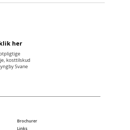
klik her
tpligtige
e, kosttilskud
Lyngby Svane
Brochurer
Links