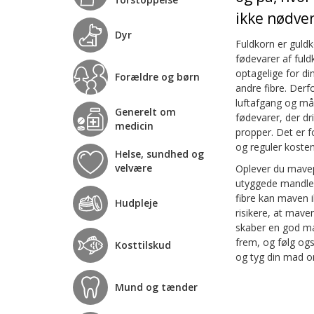
ikke nødven
Dyr
Fuldkorn er guldko
fødevarer af fuldk
optagelige for d
Forældre og børn
andre fibre. Der
luftafgang og mås
Generelt om
fødevarer, der d
medicin
propper. Det er f
og reguler kosten
Helse, sundhed og
velvære
Oplever du mavep
utyggede mandler/
fibre kan maven i
Hudpleje
risikere, at maven
skaber en god ma
frem, og følg ogs
Kosttilskud
og tyg din mad or
Mund og tænder