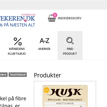
0
INDKØBSKURV
MÅNEDENS
MÆRKER
FIND
KLUBTILBUD
PRODUKT
Produkter
lvære
Kosttilskud
kel på fibre
ilpas, er