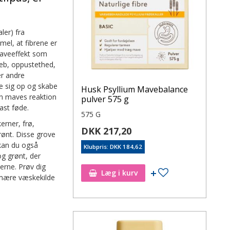
ler) fra
 mel, at fibrene er
maveeffekt som
neb, oppustethed,
er andre
e sig op og skabe
Husk Psyllium Mavebalance
din maves reaktion
pulver 575 g
ast føde.
575 G
rner, frø,
DKK 217,20
rønt. Disse grove
 kan du også
Klubpris: DKK 184,62
og grønt, der
erne. Prøv dig
Læg i kurv
rimære væskekilde