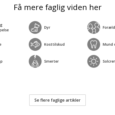
Få mere faglig viden her
og
Dyr
Foræld
pelse
e
Kosttilskud
Mund 
op
Smerter
Solcre
Se flere faglige artikler