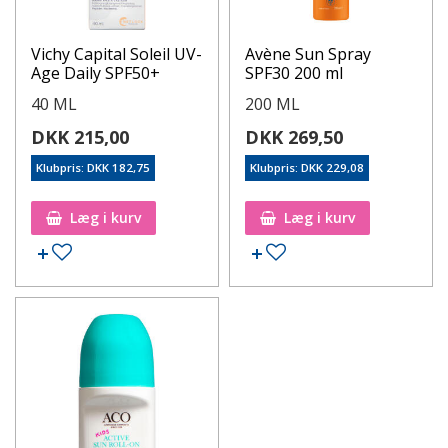
Vichy Capital Soleil UV-
Avène Sun Spray
Age Daily SPF50+
SPF30 200 ml
40 ML
200 ML
DKK 215,00
DKK 269,50
Klubpris: DKK 182,75
Klubpris: DKK 229,08
Læg i kurv
Læg i kurv