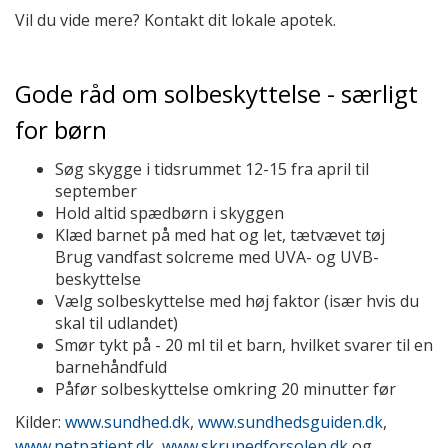
Vil du vide mere? Kontakt dit lokale apotek.
Gode råd om solbeskyttelse - særligt
for børn
Søg skygge i tidsrummet 12-15 fra april til
september
Hold altid spædbørn i skyggen
Klæd barnet på med hat og let, tætvævet tøj
Brug vandfast solcreme med UVA- og UVB-
beskyttelse
Vælg solbeskyttelse med høj faktor (især hvis du
skal til udlandet)
Smør tykt på - 20 ml til et barn, hvilket svarer til en
barnehåndfuld
Påfør solbeskyttelse omkring 20 minutter før
Kilder:
www.sundhed.dk
,
www.sundhedsguiden.dk
,
www.netpatient.dk
,
www.skrunedforsolen.dk
og