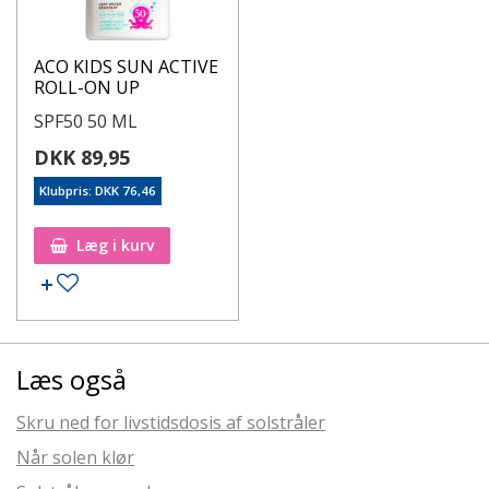
ACO KIDS SUN ACTIVE
ROLL-ON UP
SPF50 50 ML
DKK 89,95
Klubpris: DKK 76,46
Læg i kurv
Læs også
Skru ned for livstidsdosis af solstråler
Når solen klør