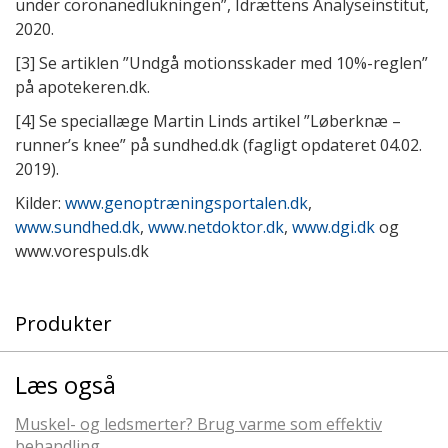
under coronanedlukningen”, Idrættens Analyseinstitut,
2020.
[3]
Se artiklen ”Undgå motionsskader med 10%-reglen”
på apotekeren.dk.
[4]
Se speciallæge Martin Linds artikel ”Løberknæ –
runner’s knee” på sundhed.dk (fagligt opdateret 04.02.
2019).
Kilder:
www.genoptræningsportalen.dk
,
www.sundhed.dk
,
www.netdoktor.dk
,
www.dgi.dk
og
www.vorespuls.dk
Produkter
Læs også
Muskel- og ledsmerter? Brug varme som effektiv
behandling