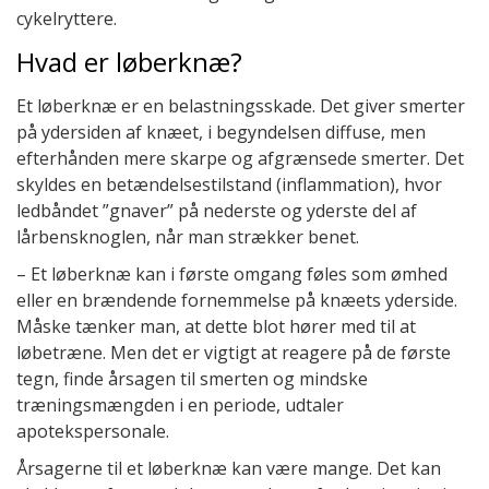
cykelryttere.
Hvad er løberknæ?
Et løberknæ er en belastningsskade. Det giver smerter
på ydersiden af knæet, i begyndelsen diffuse, men
efterhånden mere skarpe og afgrænsede smerter. Det
skyldes en betændelsestilstand (inflammation), hvor
ledbåndet ”gnaver” på nederste og yderste del af
lårbensknoglen, når man strækker benet.
– Et løberknæ kan i første omgang føles som ømhed
eller en brændende fornemmelse på knæets yderside.
Måske tænker man, at dette blot hører med til at
løbetræne. Men det er vigtigt at reagere på de første
tegn, finde årsagen til smerten og mindske
træningsmængden i en periode, udtaler
apotekspersonale.
Årsagerne til et løberknæ kan være mange. Det kan