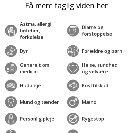
Få mere faglig viden her
Astma, allergi,
Diarré og
høfeber,
forstoppelse
forkølelse
Dyr
Forældre og børn
Generelt om
Helse, sundhed
medicin
og velvære
Hudpleje
Kosttilskud
Mund og tænder
Mænd
Personlig pleje
Rygestop