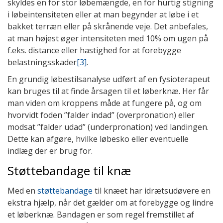
skyldes en for stor løbemængde, en for hurtig stigning
i løbeintensiteten eller at man begynder at løbe i et
bakket terræn eller på skrånende veje. Det anbefales,
at man højest øger intensiteten med 10% om ugen på
f.eks. distance eller hastighed for at forebygge
belastningsskader
[3]
.
En grundig løbestilsanalyse udført af en fysioterapeut
kan bruges til at finde årsagen til et løberknæ. Her får
man viden om kroppens måde at fungere på, og om
hvorvidt foden ”falder indad” (overpronation) eller
modsat ”falder udad” (underpronation) ved landingen.
Dette kan afgøre, hvilke løbesko eller eventuelle
indlæg der er brug for.
Støttebandage til knæ
Med en
støttebandage
til knæet har idrætsudøvere en
ekstra hjælp, når det gælder om at forebygge og lindre
et løberknæ. Bandagen er som regel fremstillet af