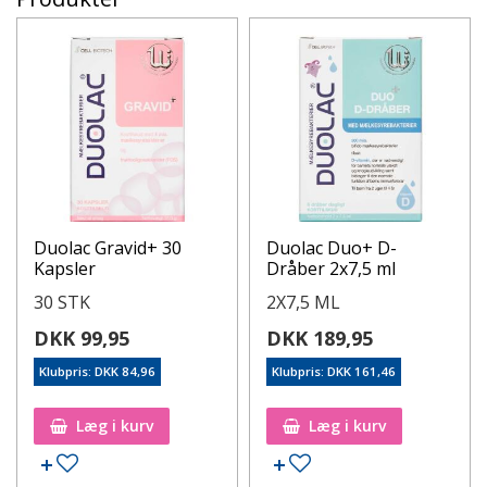
Duolac Gravid+ 30
Duolac Duo+ D-
Kapsler
Dråber 2x7,5 ml
30 STK
2X7,5 ML
DKK 99,95
DKK 189,95
Klubpris: DKK 84,96
Klubpris: DKK 161,46
Læg i kurv
Læg i kurv