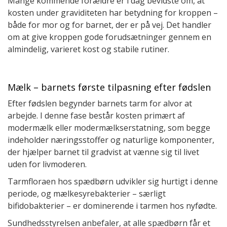
Mange kommende forældre er i dag bevidste om, at
kosten under graviditeten har betydning for kroppen –
både for mor og for barnet, der er på vej. Det handler
om at give kroppen gode forudsætninger gennem en
almindelig, varieret kost og stabile rutiner.
Mælk – barnets første tilpasning efter fødslen
Efter fødslen begynder barnets tarm for alvor at
arbejde. I denne fase består kosten primært af
modermælk eller modermælkserstatning, som begge
indeholder næringsstoffer og naturlige komponenter,
der hjælper barnet til gradvist at vænne sig til livet
uden for livmoderen.
Tarmfloraen hos spædbørn udvikler sig hurtigt i denne
periode, og mælkesyrebakterier – særligt
bifidobakterier – er dominerende i tarmen hos nyfødte.
Sundhedsstyrelsen anbefaler, at alle spædbørn får et