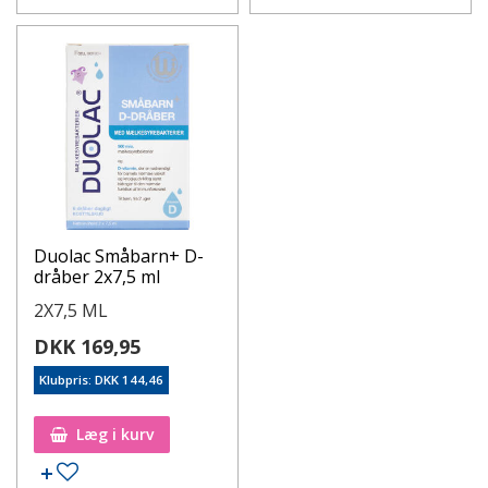
Duolac Småbarn+ D-
dråber 2x7,5 ml
2X7,5 ML
DKK 169,95
Klubpris: DKK 144,46
Læg i kurv