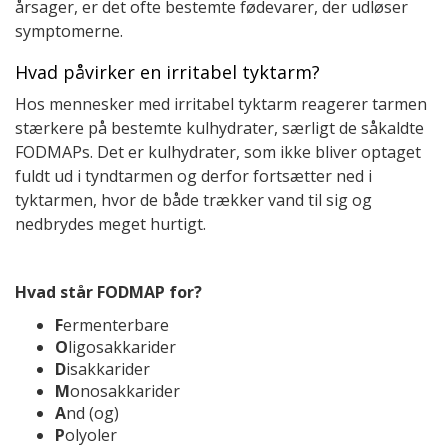
årsager, er det ofte bestemte fødevarer, der udløser
symptomerne.
Hvad påvirker en irritabel tyktarm?
Hos mennesker med irritabel tyktarm reagerer tarmen
stærkere på bestemte kulhydrater, særligt de såkaldte
FODMAPs. Det er kulhydrater, som ikke bliver optaget
fuldt ud i tyndtarmen og derfor fortsætter ned i
tyktarmen, hvor de både trækker vand til sig og
nedbrydes meget hurtigt.
Hvad står FODMAP for?
F
ermenterbare
O
ligosakkarider
D
isakkarider
M
onosakkarider
A
nd (og)
P
olyoler