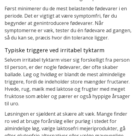
Først minimerer du de mest belastende fødevarer i en
periode. Det er vigtigt at være symptomfri, før du
begynder at genintroducere fødevarer. Når
symptomerne er væk, tester du én fødevare ad gangen,
så du kan se, præcis hvor din tolerance ligger.
Typiske triggere ved irritabel tyktarm
Selvom irritabel tyktarm viser sig forskelligt fra person
til person, er der nogle fødevarer, der ofte skaber
ballade. Løg og hvidløg er blandt de mest almindelige
triggere, fordi de indeholder store mængder fructaner.
Hvede, rug, mælk med laktose og frugter med meget
fruktose som æbler og pærer er også hyppige årsager
til uro.
Løsningen er sjældent at skære alt væk. Mange finder
ro ved at bruge forårsløg eller purløg i stedet for
almindelige løg, vælge laktosefri mejeriprodukter, gå
efter glutenfrie alternativer eller vælge mavevenlige