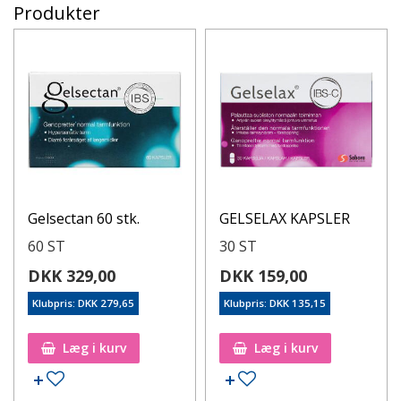
Produkter
Gelsectan 60 stk.
GELSELAX KAPSLER
60 ST
30 ST
DKK 329,00
DKK 159,00
Klubpris: DKK 279,65
Klubpris: DKK 135,15
Læg i kurv
Læg i kurv