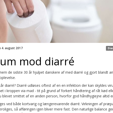
n 4. august 2017
Dia
ium mod diarré
em de sidste 30 år hjulpet danskere af med diarré og gjort blandt a
 oplevelse.
r diarré? Diarré udløses oftest af en en infektion der kan skyldes virus
et i kroppen via mad - tit på grund af forkert håndtering af råt kød e
u blevet smittet af en anden person, hvorfor god håndhygiejne altid er 
es ved både kortvarig og længerevarende diarré. Virkningen af præpa
roliges, så afføringen igen bliver mere fast. Den naturlige balance g