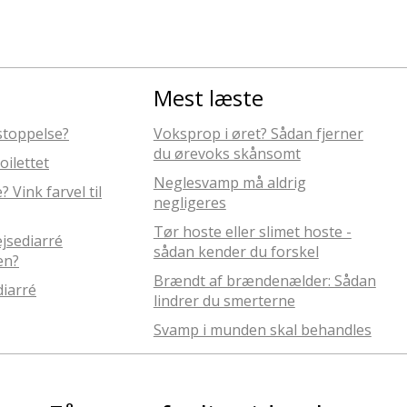
Mest læste
rstoppelse?
Voksprop i øret? Sådan fjerner
du ørevoks skånsomt
oilettet
Neglesvamp må aldrig
Vink farvel til
negligeres
Tør hoste eller slimet hoste -
ejsediarré
sådan kender du forskel
en?
Brændt af brændenælder: Sådan
iarré
lindrer du smerterne
Svamp i munden skal behandles