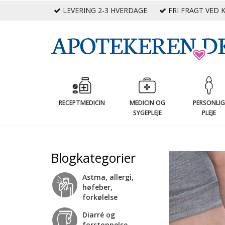
LEVERING 2-3 HVERDAGE
FRI FRAGT VED K
RECEPTMEDICIN
MEDICIN OG
PERSONLI
SYGEPLEJE
PLEJE
Blogkategorier
Astma, allergi,
høfeber,
forkølelse
Diarré og
forstoppelse