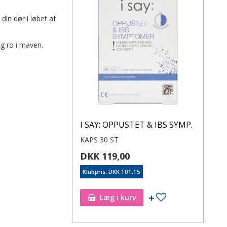
din dør i løbet af
ig ro i maven.
I SAY: OPPUSTET & IBS SYMP.
KAPS 30 ST
DKK 119,00
Klubpris: DKK 101,15
Læg i kurv