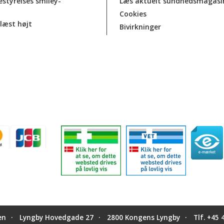
estyrelses smiley-
Læs aktuelt sundhedsmagasi
Cookies
læst højt
Bivirkninger
en
Lyngby Hovedgade 27
2800 Kongens Lyngby
Tlf.
+45 