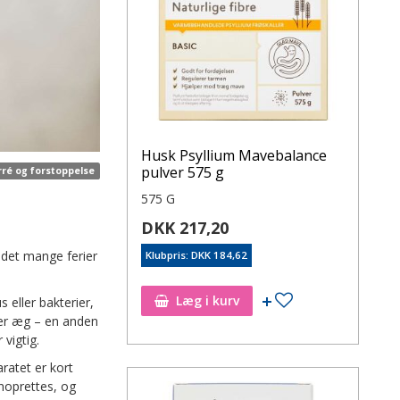
Husk Psyllium Mavebalance
pulver 575 g
rré og forstoppelse
575 G
DKK 217,20
ndet mange ferier
Klubpris: DKK 184,62
Læg i kurv
 eller bakterier,
ller æg – en anden
vigtig.
ratet er kort
enoprettes, og