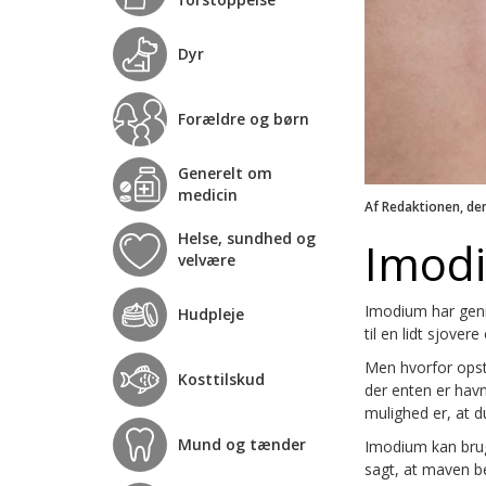
Dyr
Forældre og børn
Generelt om
medicin
Af Redaktionen, de
Helse, sundhed og
Imod
velvære
Imodium har genn
Hudpleje
til en lidt sjovere
Men hvorfor opstå
Kosttilskud
der enten er havn
mulighed er, at d
Mund og tænder
Imodium kan brug
sagt, at maven be