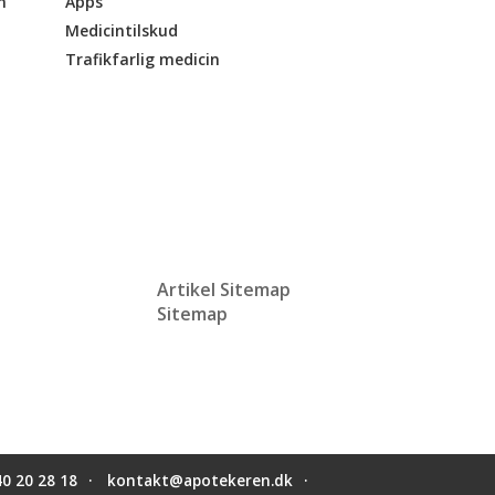
n
Apps
Medicintilskud
Trafikfarlig medicin
Artikel Sitemap
Sitemap
40 20 28 18
kontakt@apotekeren.dk