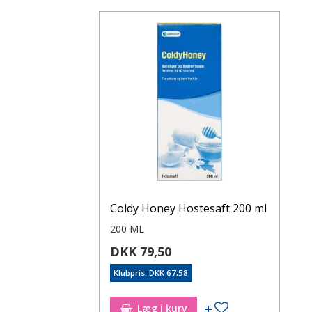
Coldy Honey Hostesaft 200 ml
200 ML
DKK 79,50
Klubpris: DKK 67,58
Læg i kurv