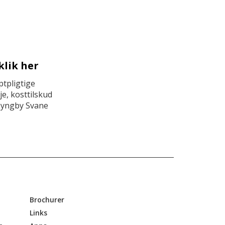
klik her
tpligtige
e, kosttilskud
Lyngby Svane
Brochurer
Links