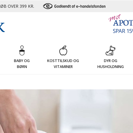
ØB OVER 399 KR.
G
BABY OG
KOSTTILSKUD OG
DYR OG
BØRN
VITAMINER
HUSHOLDNING