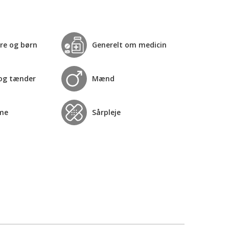
re og børn
Generelt om medicin
og tænder
Mænd
me
Sårpleje