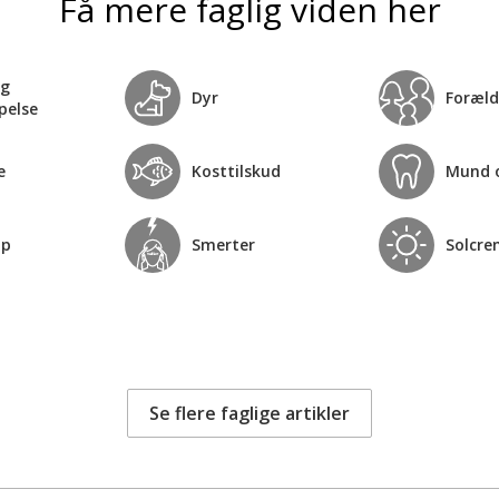
Få mere faglig viden her
og
Dyr
Foræld
pelse
e
Kosttilskud
Mund 
op
Smerter
Solcre
Se flere faglige artikler