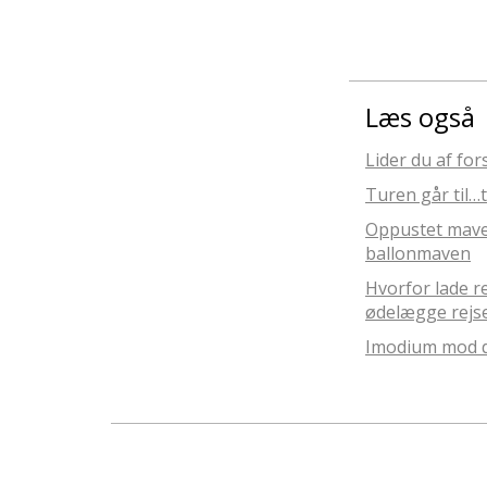
Læs også
Lider du af fo
Turen går til…t
Oppustet mave? 
ballonmaven
Hvorfor lade r
ødelægge rejs
Imodium mod d