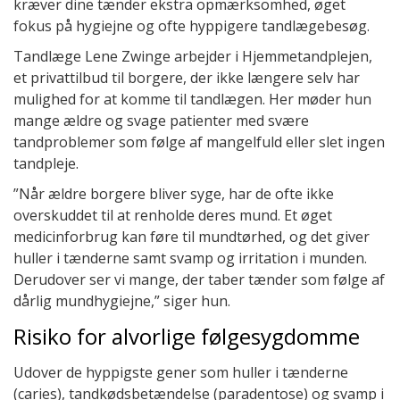
kræver dine tænder ekstra opmærksomhed, øget
fokus på hygiejne og ofte hyppigere tandlægebesøg.
Tandlæge Lene Zwinge arbejder i Hjemmetandplejen,
et privattilbud til borgere, der ikke længere selv har
mulighed for at komme til tandlægen. Her møder hun
mange ældre og svage patienter med svære
tandproblemer som følge af mangelfuld eller slet ingen
tandpleje.
”Når ældre borgere bliver syge, har de ofte ikke
overskuddet til at renholde deres mund. Et øget
medicinforbrug kan føre til mundtørhed, og det giver
huller i tænderne samt svamp og irritation i munden.
Derudover ser vi mange, der taber tænder som følge af
dårlig mundhygiejne,” siger hun.
Risiko for alvorlige følgesygdomme
Udover de hyppigste gener som huller i tænderne
(caries), tandkødsbetændelse (paradentose) og svamp i