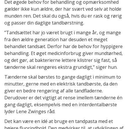
Det øgede behov for behandling og opmærksomhed
gælder ikke kun ældre, der har svært ved selv at holde
munden ren. Det skal du også, hvis du er rask og rørig
og passer din daglige tandbørstning.
”Tandsættet har jo været brugt i mange år, og mange
fra den ældre generation har desuden et meget
behandlet tandsæt. Derfor har de behov for hyppigere
behandling. Et øget medicinforbrug giver mundtørhed,
og det gør, at bakterierne lettere klistrer sig fast, så
tænderne skal rengøres ekstra grundigt,” siger hun.
Tænderne skal børstes to gange dagligt i minimum to
minutter, gerne med en elektrisk tandbørste, da den
giver en bedre rengøring af alle tandfladerne.
Derudover er det vigtigt at rense imellem tænderne én
gang dagligt, eksempelvis med en interdentalbørste
lyder Lene Zwinges råd.
Det kan være en idé at bruge en tandpasta med et
højere fluorindhold. Den medvirker til, at udviklingen af