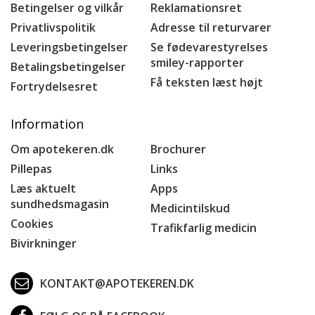
Betingelser og vilkår
Reklamationsret
Privatlivspolitik
Adresse til returvarer
Leveringsbetingelser
Se fødevarestyrelses
smiley-rapporter
Betalingsbetingelser
Få teksten læst højt
Fortrydelsesret
Information
Om apotekeren.dk
Brochurer
Pillepas
Links
Læs aktuelt
Apps
sundhedsmagasin
Medicintilskud
Cookies
Trafikfarlig medicin
Bivirkninger
KONTAKT@APOTEKEREN.DK