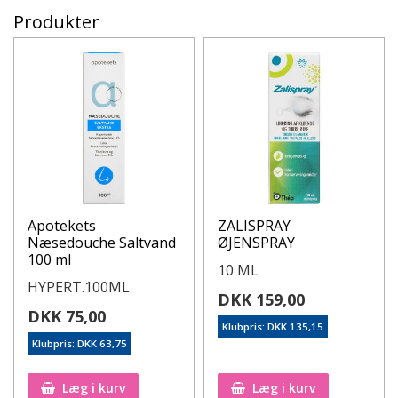
Produkter
Apotekets
ZALISPRAY
Næsedouche Saltvand
ØJENSPRAY
100 ml
10 ML
HYPERT.100ML
DKK 159,00
DKK 75,00
Klubpris: DKK 135,15
Klubpris: DKK 63,75
Læg i kurv
Læg i kurv