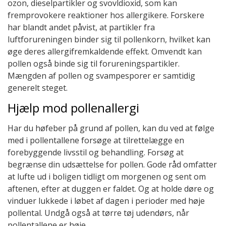
ozon, dieselpartikler og svovldioxid, som kan
fremprovokere reaktioner hos allergikere. Forskere
har blandt andet påvist, at partikler fra
luftforureningen binder sig til pollenkorn, hvilket kan
øge deres allergifremkaldende effekt. Omvendt kan
pollen også binde sig til forureningspartikler.
Mængden af pollen og svampesporer er samtidig
generelt steget.
Hjælp mod pollenallergi
Har du høfeber på grund af pollen, kan du ved at følge
med i pollentallene forsøge at tilrettelægge en
forebyggende livsstil og behandling. Forsøg at
begrænse din udsættelse for pollen. Gode råd omfatter
at lufte ud i boligen tidligt om morgenen og sent om
aftenen, efter at duggen er faldet. Og at holde døre og
vinduer lukkede i løbet af dagen i perioder med høje
pollental. Undgå også at tørre tøj udendørs, når
pollentallene er høje.