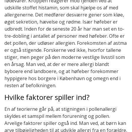
fødevarer. Kroppen reagerer mod fjenden ved at
udskille stoffet histamin, som skal hjælpe os af med
allergenerne. Det medfører desværre gener som kløe,
øget sekretion, hævelse og rødme. Især høfeber er
udbredt. Inden for de seneste 20 år har man set en to-
tre-dobling i antallet af personer med høfeber. Ofte er
det pollen, der udløser allergien. Forekomsten af astma
er også stigende. Forskerne ved ikke, hvorfor tallene
stiger, men peger på den moderne vestlige livsstil som
en årsag. Man ved, at der er mere allergi blandt
byboere end landboere, og at høfeber forekommer
hyppigere hos borgere i København og omegn end i
resten af befolkningen.
Hvilke faktorer spiller ind?
En af teorierne går på, at stigningen i pollenallergi
skyldes et samspil mellem forurening og pollen.
Arvelige faktorer spiller også ind. Man ved, at børn kan
arve tilbøjeligheden til at udvikle allergi fra en forældre,