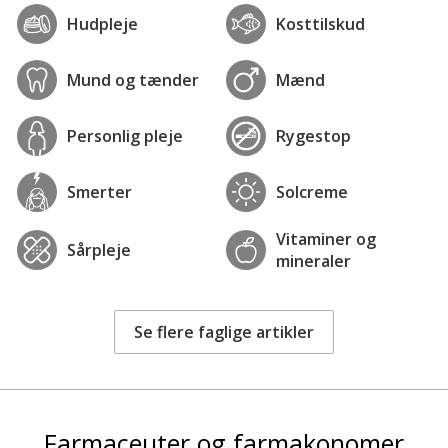
Hudpleje
Kosttilskud
Mund og tænder
Mænd
Personlig pleje
Rygestop
Smerter
Solcreme
Vitaminer og
Sårpleje
mineraler
Se flere faglige artikler
Farmaceuter og farmakonomer