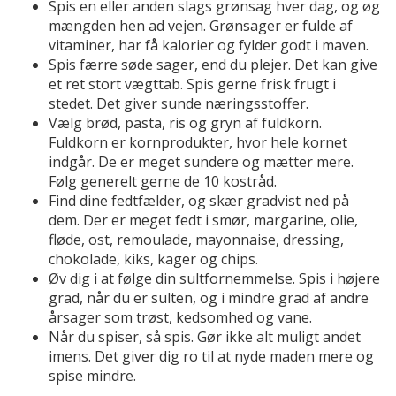
Spis en eller anden slags grønsag hver dag, og øg
mængden hen ad vejen. Grønsager er fulde af
vitaminer, har få kalorier og fylder godt i maven.
Spis færre søde sager, end du plejer. Det kan give
et ret stort vægttab. Spis gerne frisk frugt i
stedet. Det giver sunde næringsstoffer.
Vælg brød, pasta, ris og gryn af fuldkorn.
Fuldkorn er kornprodukter, hvor hele kornet
indgår. De er meget sundere og mætter mere.
Følg generelt gerne de 10 kostråd.
Find dine fedtfælder, og skær gradvist ned på
dem. Der er meget fedt i smør, margarine, olie,
fløde, ost, remoulade, mayonnaise, dressing,
chokolade, kiks, kager og chips.
Øv dig i at følge din sultfornemmelse. Spis i højere
grad, når du er sulten, og i mindre grad af andre
årsager som trøst, kedsomhed og vane.
Når du spiser, så spis. Gør ikke alt muligt andet
imens. Det giver dig ro til at nyde maden mere og
spise mindre.