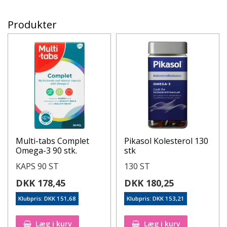
Produkter
Multi-tabs Complet
Pikasol Kolesterol 130
Omega-3 90 stk.
stk
KAPS 90 ST
130 ST
DKK 178,45
DKK 180,25
Klubpris: DKK 151,68
Klubpris: DKK 153,21
Læg i kurv
Læg i kurv