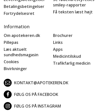
smiley-rapporter
Betalingsbetingelser
Få teksten læst højt
Fortrydelsesret
Information
Om apotekeren.dk
Brochurer
Pillepas
Links
Læs aktuelt
Apps
sundhedsmagasin
Medicintilskud
Cookies
Trafikfarlig medicin
Bivirkninger
KONTAKT@APOTEKEREN.DK
FØLG OS PÅ FACEBOOK
FØLG OS PÅ INSTAGRAM