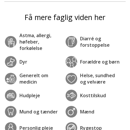
Få mere faglig viden her
Astma, allergi,
Diarré og
høfeber,
forstoppelse
forkølelse
Dyr
Forældre og børn
Generelt om
Helse, sundhed
medicin
og velvære
Hudpleje
Kosttilskud
Mund og tænder
Mænd
Personlig pleje
Rygestop