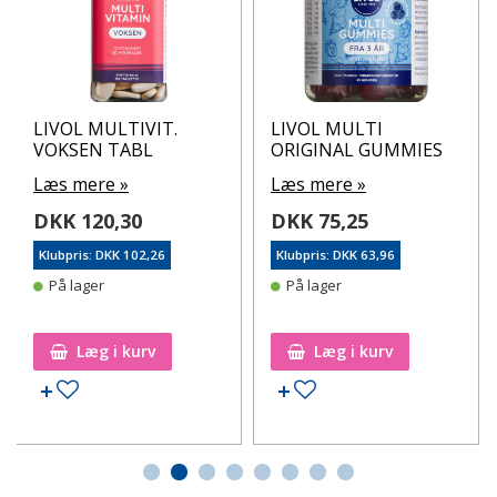
LIVOL MULTIVIT.
LIVOL MULTI
VOKSEN TABL
ORIGINAL GUMMIES
Læs mere »
Læs mere »
DKK 120,30
DKK 75,25
Klubpris: DKK 102,26
Klubpris: DKK 63,96
På lager
På lager
Læg i kurv
Læg i kurv
Tilføj til ønskeseddel
Tilføj til ønskeseddel