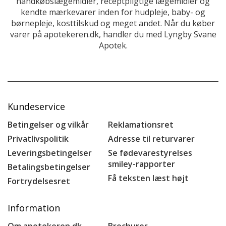
håndkøbslægemidler, receptpligtige lægemidler og
kendte mærkevarer inden for hudpleje, baby- og
børnepleje, kosttilskud og meget andet. Når du køber
varer på apotekeren.dk, handler du med Lyngby Svane
Apotek.
Kundeservice
Betingelser og vilkår
Reklamationsret
Privatlivspolitik
Adresse til returvarer
Leveringsbetingelser
Se fødevarestyrelses
smiley-rapporter
Betalingsbetingelser
Få teksten læst højt
Fortrydelsesret
Information
Om apotekeren.dk
Brochurer