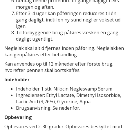
Gentag denne procedure to gange dagligt f.eks.
morgen og aften.
Efter 3-4 uger kan påføringen reduceres til én
gang dagligt, indtil en ny sund negl er vokset ud
igen.
Til forbyggende brug påføres væsken én gang
dagligt ugentligt.
Neglelak skal altid fjernes inden påføring. Neglelakken
kan genpåføres efter behandling.
Kan anvendes op til 12 måneder efter første brug,
hvorefter pennen skal bortskaffes.
Indeholder
Indeholder 1 stk. Nilocin Neglesvamp Serum
Ingredienser: Ethyl Lactate, Dimethyl Isosorbide,
Lactic Acid (3,76%), Glycerine, Aqua.
Brugsanvisning. Se nedenfor.
Opbevaring
Opbevares ved 2-30 grader. Opbevares beskyttet mod