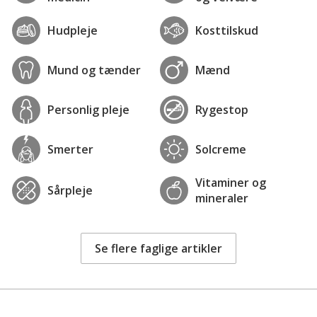
Hudpleje
Kosttilskud
Mund og tænder
Mænd
Personlig pleje
Rygestop
Smerter
Solcreme
Vitaminer og
Sårpleje
mineraler
Se flere faglige artikler