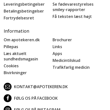
Leveringsbetingelser
Se fødevarestyrelses
smiley-rapporter
Betalingsbetingelser
Få teksten læst højt
Fortrydelsesret
Information
Om apotekeren.dk
Brochurer
Pillepas
Links
Læs aktuelt
Apps
sundhedsmagasin
Medicintilskud
Cookies
Trafikfarlig medicin
Bivirkninger
KONTAKT@APOTEKEREN.DK
FØLG OS PÅ FACEBOOK
FØLG OS PÅ INSTAGRAM