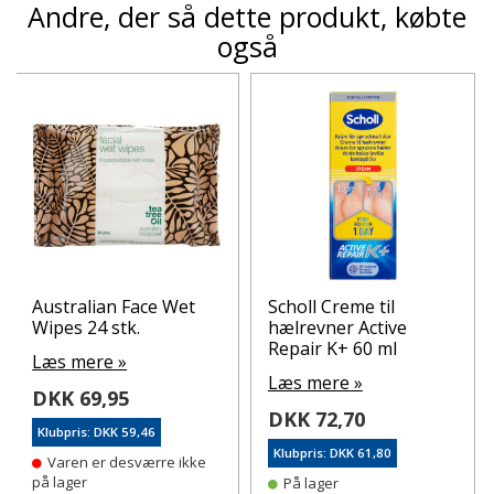
Andre, der så dette produkt, købte
også
Australian Face Wet
Scholl Creme til
Wipes 24 stk.
hælrevner Active
Repair K+ 60 ml
Læs mere »
Læs mere »
DKK 69,95
DKK 72,70
Klubpris: DKK 59,46
Klubpris: DKK 61,80
Varen er desværre ikke
på lager
På lager