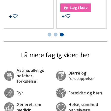
Læg i kurv
Tilføj til ønskeseddel
Tilføj til ønskeseddel
Få mere faglig viden her
Astma, allergi,
Diarré og
høfeber,
forstoppelse
forkølelse
Dyr
Forældre og børn
Generelt om
Helse, sundhed
medicin
og velvære