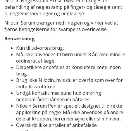
Nilocin Neglesvamp Brust Twist Pen bruges til
behandling af neglesvamp på finger- og tånegle samt
til neglemisfarvninger og neglepleje.
Nilocin Serum trænger ned i neglen og virker ved at
fjerne betingelserne for svampens overlevelse.
Bemærkning
Kun til udvortes brug.
Må ikke anvendes til børn under 8 år, med mindre
ordineret af læge.
Diabetikere anbefales at konsultere læge inden
brug.
Brug ikke Nilocin, hvis du er overfølsom over for
indholdsstofferne.
Undgå kontakt med sund hud omkring
negleområdet når serum påføres.
Nilocin Serum Pen er specielt designet til direkte
applicering på negle. Må ikke anvendes på andre
dele af kroppen, herunder øjne eller slimhinder.
Overskrid ikke antallet af anbefalede