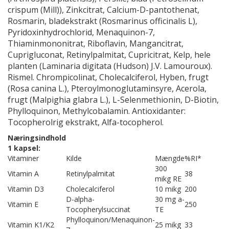
crispum (Mill)), Zinkcitrat, Calcium-D-pantothenat,
Rosmarin, bladekstrakt (Rosmarinus officinalis L),
Pyridoxinhydrochlorid, Menaquinon-7,
Thiaminmononitrat, Riboflavin, Mangancitrat,
Cuprigluconat, Retinylpalmitat, Cupricitrat, Kelp, hele
planten (Laminaria digitata (Hudson) J.V. Lamouroux).
Rismel. Chrompicolinat, Cholecalciferol, Hyben, frugt
(Rosa canina L.), Pteroylmonoglutaminsyre, Acerola,
frugt (Malpighia glabra L.), L-Selenmethionin, D-Biotin,
Phylloquinon, Methylcobalamin. Antioxidanter:
Tocopherolrig ekstrakt, Alfa-tocopherol.
Næringsindhold
1 kapsel:
Vitaminer
Kilde
Mængde
%RI*
300
Vitamin A
Retinylpalmitat
38
mikg RE
Vitamin D3
Cholecalciferol
10 mikg
200
D-alpha-
30 mg a-
Vitamin E
250
Tocopherylsuccinat
TE
Phylloquinon/Menaquinon-
Vitamin K1/K2
25 mikg
33