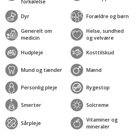
forkølelse
Dyr
Forældre og børn
Generelt om
Helse, sundhed
medicin
og velvære
Hudpleje
Kosttilskud
Mund og tænder
Mænd
Personlig pleje
Rygestop
Smerter
Solcreme
Vitaminer og
Sårpleje
mineraler