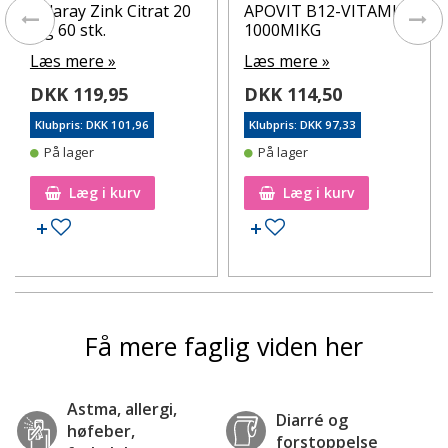
Solaray Zink Citrat 20
APOVIT B12-VITAMIN
mg 60 stk.
1000MIKG
Læs mere »
Læs mere »
DKK 119,95
DKK 114,50
Klubpris: DKK 101,96
Klubpris: DKK 97,33
På lager
På lager
Læg i kurv
Læg i kurv
Tilføj til ønskeseddel
Tilføj til ønskeseddel
Få mere faglig viden her
Astma, allergi,
Diarré og
høfeber,
forstoppelse