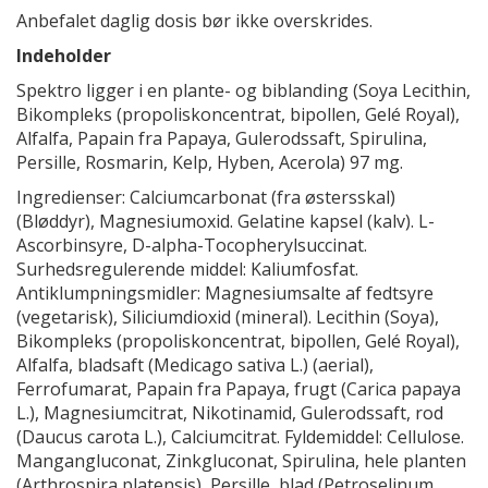
Anbefalet daglig dosis bør ikke overskrides.
Indeholder
Spektro ligger i en plante- og biblanding (Soya Lecithin,
Bikompleks (propoliskoncentrat, bipollen, Gelé Royal),
Alfalfa, Papain fra Papaya, Gulerodssaft, Spirulina,
Persille, Rosmarin, Kelp, Hyben, Acerola) 97 mg.
Ingredienser: Calciumcarbonat (fra østersskal)
(Bløddyr), Magnesiumoxid. Gelatine kapsel (kalv). L-
Ascorbinsyre, D-alpha-Tocopherylsuccinat.
Surhedsregulerende middel: Kaliumfosfat.
Antiklumpningsmidler: Magnesiumsalte af fedtsyre
(vegetarisk), Siliciumdioxid (mineral). Lecithin (Soya),
Bikompleks (propoliskoncentrat, bipollen, Gelé Royal),
Alfalfa, bladsaft (Medicago sativa L.) (aerial),
Ferrofumarat, Papain fra Papaya, frugt (Carica papaya
L.), Magnesiumcitrat, Nikotinamid, Gulerodssaft, rod
(Daucus carota L.), Calciumcitrat. Fyldemiddel: Cellulose.
Mangangluconat, Zinkgluconat, Spirulina, hele planten
(Arthrospira platensis), Persille, blad (Petroselinum