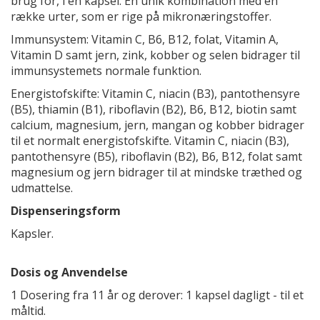
brug for, i én kapsel. En unik kombination med en
række urter, som er rige på mikronæringstoffer.
Immunsystem: Vitamin C, B6, B12, folat, Vitamin A,
Vitamin D samt jern, zink, kobber og selen bidrager til
immunsystemets normale funktion.
Energistofskifte: Vitamin C, niacin (B3), pantothensyre
(B5), thiamin (B1), riboflavin (B2), B6, B12, biotin samt
calcium, magnesium, jern, mangan og kobber bidrager
til et normalt energistofskifte. Vitamin C, niacin (B3),
pantothensyre (B5), riboflavin (B2), B6, B12, folat samt
magnesium og jern bidrager til at mindske træthed og
udmattelse.
Dispenseringsform
Kapsler.
Dosis og Anvendelse
1 Dosering fra 11 år og derover: 1 kapsel dagligt - til et
måltid.