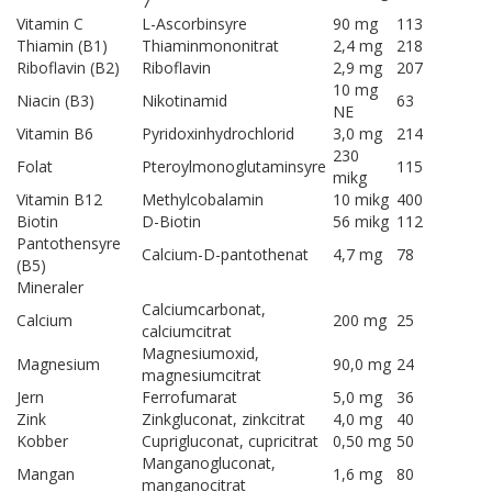
7
Vitamin C
L-Ascorbinsyre
90 mg
113
Thiamin (B1)
Thiaminmononitrat
2,4 mg
218
Riboflavin (B2)
Riboflavin
2,9 mg
207
10 mg
Niacin (B3)
Nikotinamid
63
NE
Vitamin B6
Pyridoxinhydrochlorid
3,0 mg
214
230
Folat
Pteroylmonoglutaminsyre
115
mikg
Vitamin B12
Methylcobalamin
10 mikg
400
Biotin
D-Biotin
56 mikg
112
Pantothensyre
Calcium-D-pantothenat
4,7 mg
78
(B5)
Mineraler
Calciumcarbonat,
Calcium
200 mg
25
calciumcitrat
Magnesiumoxid,
Magnesium
90,0 mg
24
magnesiumcitrat
Jern
Ferrofumarat
5,0 mg
36
Zink
Zinkgluconat, zinkcitrat
4,0 mg
40
Kobber
Cuprigluconat, cupricitrat
0,50 mg
50
Manganogluconat,
Mangan
1,6 mg
80
manganocitrat