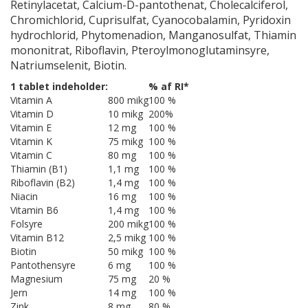
Retinylacetat, Calcium-D-pantothenat, Cholecalciferol,
Chromichlorid, Cuprisulfat, Cyanocobalamin, Pyridoxin
hydrochlorid, Phytomenadion, Manganosulfat, Thiamin
mononitrat, Riboflavin, Pteroylmonoglutaminsyre,
Natriumselenit, Biotin.
1 tablet indeholder:
% af RI*
Vitamin A
800 mikg
100 %
Vitamin D
10 mikg
200%
Vitamin E
12 mg
100 %
Vitamin K
75 mikg
100 %
Vitamin C
80 mg
100 %
Thiamin (B1)
1,1 mg
100 %
Riboflavin (B2)
1,4 mg
100 %
Niacin
16 mg
100 %
Vitamin B6
1,4 mg
100 %
Folsyre
200 mikg
100 %
Vitamin B12
2,5 mikg
100 %
Biotin
50 mikg
100 %
Pantothensyre
6 mg
100 %
Magnesium
75 mg
20 %
Jern
14 mg
100 %
Zink
8 mg
80 %