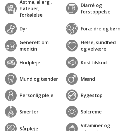
Astma, allergi,
Diarré og
høfeber,
forstoppelse
forkølelse
Dyr
Forældre og børn
Generelt om
Helse, sundhed
medicin
og velvære
Hudpleje
Kosttilskud
Mund og tænder
Mænd
Personlig pleje
Rygestop
Smerter
Solcreme
Vitaminer og
Sårpleje