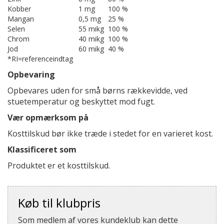
Kobber
1 mg
100 %
Mangan
0,5 mg
25 %
Selen
55 mikg
100 %
Chrom
40 mikg
100 %
Jod
60 mikg
40 %
*RI=referenceindtag
Opbevaring
Opbevares uden for små børns rækkevidde, ved
stuetemperatur og beskyttet mod fugt.
Vær opmærksom på
Kosttilskud bør ikke træde i stedet for en varieret kost.
Klassificeret som
Produktet er et kosttilskud.
Køb til klubpris
Som medlem af vores kundeklub kan dette