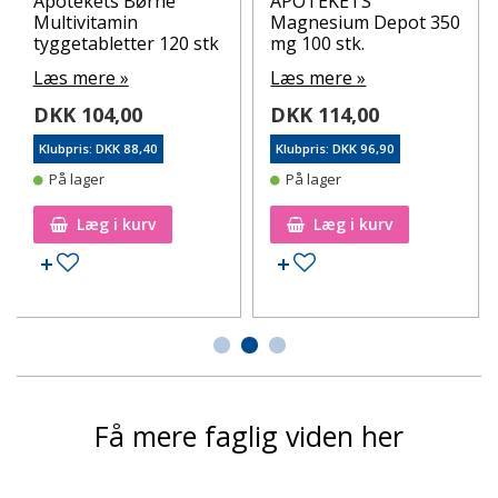
Apotekets Børne
APOTEKETS
Multivitamin
Magnesium Depot 350
tyggetabletter 120 stk
mg 100 stk.
Læs mere »
Læs mere »
DKK 104,00
DKK 114,00
Klubpris: DKK 88,40
Klubpris: DKK 96,90
På lager
På lager
Læg i kurv
Læg i kurv
Tilføj til ønskeseddel
Tilføj til ønskeseddel
Få mere faglig viden her