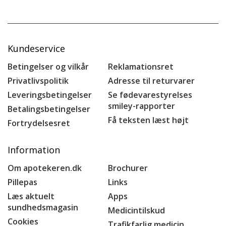
Kundeservice
Betingelser og vilkår
Reklamationsret
Privatlivspolitik
Adresse til returvarer
Leveringsbetingelser
Se fødevarestyrelses
smiley-rapporter
Betalingsbetingelser
Få teksten læst højt
Fortrydelsesret
Information
Om apotekeren.dk
Brochurer
Pillepas
Links
Læs aktuelt
Apps
sundhedsmagasin
Medicintilskud
Cookies
Trafikfarlig medicin