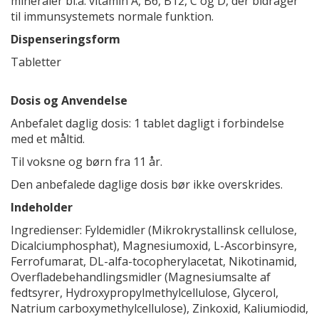
mineraler bl.a. vitamin A, B6, B12, C og D, der bidrager
til immunsystemets normale funktion.
Dispenseringsform
Tabletter
Dosis og Anvendelse
Anbefalet daglig dosis: 1 tablet dagligt i forbindelse
med et måltid.
Til voksne og børn fra 11 år.
Den anbefalede daglige dosis bør ikke overskrides.
Indeholder
Ingredienser: Fyldemidler (Mikrokrystallinsk cellulose,
Dicalciumphosphat), Magnesiumoxid, L-Ascorbinsyre,
Ferrofumarat, DL-alfa-tocopherylacetat, Nikotinamid,
Overfladebehandlingsmidler (Magnesiumsalte af
fedtsyrer, Hydroxypropylmethylcellulose, Glycerol,
Natrium carboxymethylcellulose), Zinkoxid, Kaliumiodid,