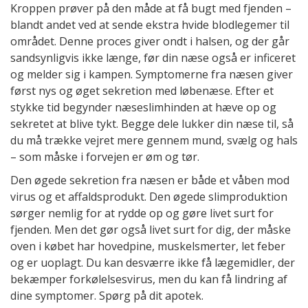
Kroppen prøver på den måde at få bugt med fjenden –
blandt andet ved at sende ekstra hvide blodlegemer til
området. Denne proces giver ondt i halsen, og der går
sandsynligvis ikke længe, før din næse også er inficeret
og melder sig i kampen. Symptomerne fra næsen giver
først nys og øget sekretion med løbenæse. Efter et
stykke tid begynder næseslimhinden at hæve op og
sekretet at blive tykt. Begge dele lukker din næse til, så
du må trække vejret mere gennem mund, svælg og hals
– som måske i forvejen er øm og tør.
Den øgede sekretion fra næsen er både et våben mod
virus og et affaldsprodukt. Den øgede slimproduktion
sørger nemlig for at rydde op og gøre livet surt for
fjenden. Men det gør også livet surt for dig, der måske
oven i købet har hovedpine, muskelsmerter, let feber
og er uoplagt. Du kan desværre ikke få lægemidler, der
bekæmper forkølelsesvirus, men du kan få lindring af
dine symptomer. Spørg på dit apotek.