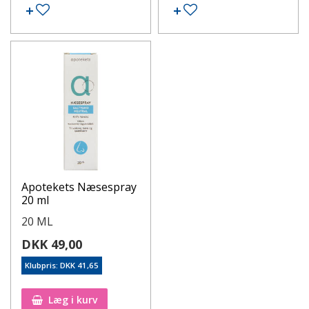
Apotekets Næsespray
20 ml
20 ML
DKK 49,00
Klubpris: DKK 41,65
Læg i kurv