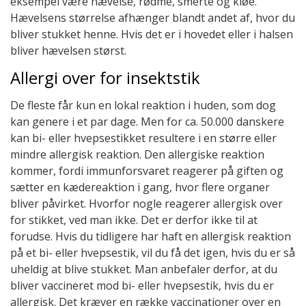
eksempel være hævelse, rødme, smerte og kløe.
Hævelsens størrelse afhænger blandt andet af, hvor du
bliver stukket henne. Hvis det er i hovedet eller i halsen
bliver hævelsen størst.
Allergi over for insektstik
De fleste får kun en lokal reaktion i huden, som dog
kan genere i et par dage. Men for ca. 50.000 danskere
kan bi- eller hvepsestikket resultere i en større eller
mindre allergisk reaktion. Den allergiske reaktion
kommer, fordi immunforsvaret reagerer på giften og
sætter en kædereaktion i gang, hvor flere organer
bliver påvirket. Hvorfor nogle reagerer allergisk over
for stikket, ved man ikke. Det er derfor ikke til at
forudse. Hvis du tidligere har haft en allergisk reaktion
på et bi- eller hvepsestik, vil du få det igen, hvis du er så
uheldig at blive stukket. Man anbefaler derfor, at du
bliver vaccineret mod bi- eller hvepsestik, hvis du er
allergisk. Det kræver en række vaccinationer over en