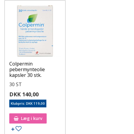
Colpermin
pebermynteolie
kapsler 30 stk.
30 ST
DKK 140,00
Klubpris: DKK 119,00
Læg i kurv