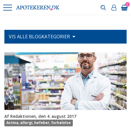
0
VIS ALLE
BLOGKATEGORIER
Af Redaktionen, den 4. august 2017
Astma, allergi, høfeber, forkølelse