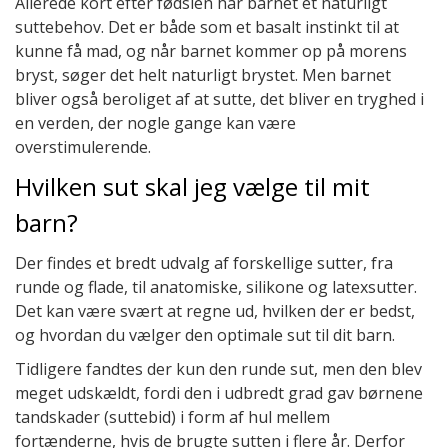
Allerede kort efter fødslen har barnet et naturligt
suttebehov. Det er både som et basalt instinkt til at
kunne få mad, og når barnet kommer op på morens
bryst, søger det helt naturligt brystet. Men barnet
bliver også beroliget af at sutte, det bliver en tryghed i
en verden, der nogle gange kan være
overstimulerende.
Hvilken sut skal jeg vælge til mit
barn?
Der findes et bredt udvalg af forskellige sutter, fra
runde og flade, til anatomiske, silikone og latexsutter.
Det kan være svært at regne ud, hvilken der er bedst,
og hvordan du vælger den optimale sut til dit barn.
Tidligere fandtes der kun den runde sut, men den blev
meget udskældt, fordi den i udbredt grad gav børnene
tandskader (suttebid) i form af hul mellem
fortænderne, hvis de brugte sutten i flere år. Derfor