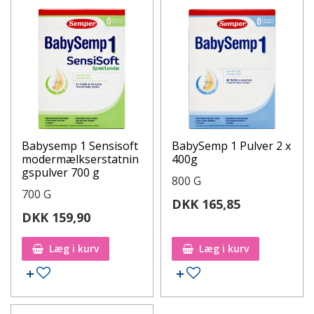
Babysemp 1 Sensisoft
BabySemp 1 Pulver 2 x
modermælkserstatnin
400g
gspulver 700 g
800 G
700 G
DKK 165,85
DKK 159,90
Læg i kurv
Læg i kurv