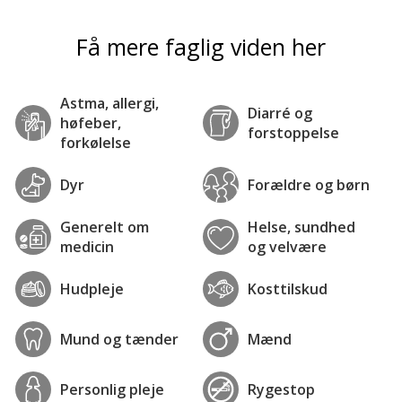
Få mere faglig viden her
Astma, allergi,
Diarré og
høfeber,
forstoppelse
forkølelse
Dyr
Forældre og børn
Generelt om
Helse, sundhed
medicin
og velvære
Hudpleje
Kosttilskud
Mund og tænder
Mænd
Personlig pleje
Rygestop