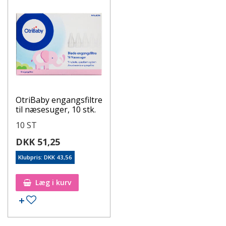
OtriBaby engangsfiltre
til næsesuger, 10 stk.
10 ST
DKK 51,25
Klubpris: DKK 43,56
Læg i kurv