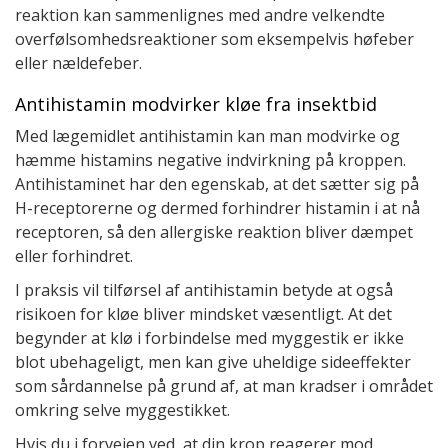
reaktion kan sammenlignes med andre velkendte
overfølsomhedsreaktioner som eksempelvis høfeber
eller nældefeber.
Antihistamin modvirker kløe fra insektbid
Med lægemidlet antihistamin kan man modvirke og
hæmme histamins negative indvirkning på kroppen.
Antihistaminet har den egenskab, at det sætter sig på
H-receptorerne og dermed forhindrer histamin i at nå
receptoren, så den allergiske reaktion bliver dæmpet
eller forhindret.
I praksis vil tilførsel af antihistamin betyde at også
risikoen for kløe bliver mindsket væsentligt. At det
begynder at klø i forbindelse med myggestik er ikke
blot ubehageligt, men kan give uheldige sideeffekter
som sårdannelse på grund af, at man kradser i området
omkring selve myggestikket.
Hvis du i forvejen ved, at din krop reagerer mod