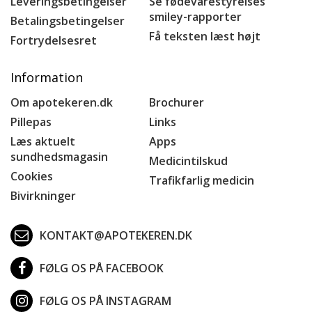
Leveringsbetingelser
Se fødevarestyrelses
smiley-rapporter
Betalingsbetingelser
Få teksten læst højt
Fortrydelsesret
Information
Om apotekeren.dk
Brochurer
Pillepas
Links
Læs aktuelt
Apps
sundhedsmagasin
Medicintilskud
Cookies
Trafikfarlig medicin
Bivirkninger
KONTAKT@APOTEKEREN.DK
FØLG OS PÅ FACEBOOK
FØLG OS PÅ INSTAGRAM