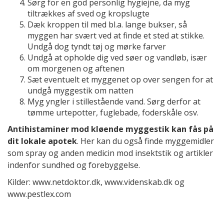
Sørg for en god personlig hygiejne, da myg
tiltrækkes af sved og kropslugte
Dæk kroppen til med bl.a. lange bukser, så
myggen har svært ved at finde et sted at stikke.
Undgå dog tyndt tøj og mørke farver
Undgå at opholde dig ved søer og vandløb, især
om morgenen og aftenen
Sæt eventuelt et myggenet op over sengen for at
undgå myggestik om natten
Myg yngler i stillestående vand. Sørg derfor at
tømme urtepotter, fuglebade, foderskåle osv.
Antihistaminer mod kløende myggestik kan fås på
dit lokale apotek
. Her kan du også finde myggemidler
som spray og anden medicin mod insektstik og artikler
indenfor sundhed og forebyggelse.
Kilder: www.netdoktor.dk, www.videnskab.dk og
www.pestlex.com