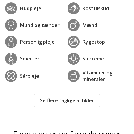
Hudpleje
Kosttilskud
Mund og tænder
Mænd
Personlig pleje
Rygestop
Smerter
Solcreme
Vitaminer og
Sårpleje
mineraler
Se flere faglige artikler
Farmaceuter og farmakonomer