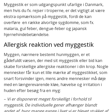
Myggestik er som udgangspunkt ufarlige i Danmark,
men hvis du fx. rejser i troperne, er det vigtigt at være
ekstra opmærksom på myggestik, fordi de kan
overføre en række alvorlige sygdomme, som fx.
malaria, gul feber, dengue-feber og japansk
hjernehindebetændelse.
Allergisk reaktion ved myggestik
Myggen, nærmere bestemt hunmyggen, er et
gådefuldt væsen, der med sit myggestik eller bid kan
skabe forskellige allergiske reaktioner i din krop. Nogle
mennesker får kun et lille mærke af myggestikket, som
snart forsvinder igen, mens andre mennesker må døje
med en længerevarende kløe, hævelse og irritation i
huden efter besøg fra en myg:
–
Vi er disponeret meget forskelligt i forhold til
myggestik. De individuelle gener afhænger blandt
andet af, hvor mange gange i livet vi er blevet stukket af