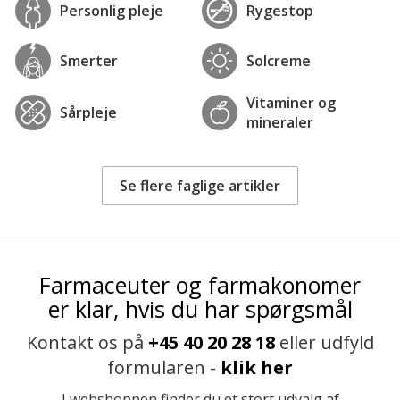
Personlig pleje
Rygestop
Smerter
Solcreme
Vitaminer og
Sårpleje
mineraler
Se flere faglige artikler
Farmaceuter og farmakonomer
er klar, hvis du har spørgsmål
Kontakt os på
+45 40 20 28 18
eller udfyld
formularen -
klik her
I webshoppen finder du et stort udvalg af