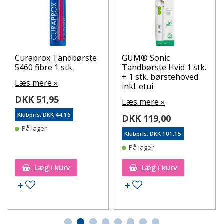
Curaprox Tandbørste
GUM® Sonic
5460 fibre 1 stk.
Tandbørste Hvid 1 stk.
+ 1 stk. børstehoved
Læs mere »
inkl. etui
DKK 51,95
Læs mere »
Klubpris: DKK 44,16
DKK 119,00
På lager
Klubpris: DKK 101,15
På lager
Læg i kurv
Læg i kurv
Tilføj til ønskeseddel
Tilføj til ønskeseddel