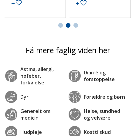
Tilføj til ønskeseddel
Tilføj til ønskeseddel
Få mere faglig viden her
Astma, allergi,
Diarré og
høfeber,
forstoppelse
forkølelse
Dyr
Forældre og børn
Generelt om
Helse, sundhed
medicin
og velvære
Hudpleje
Kosttilskud