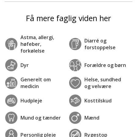
Få mere faglig viden her
Astma, allergi,
Diarré og
høfeber,
forstoppelse
forkølelse
Dyr
Forældre og børn
Generelt om
Helse, sundhed
medicin
og velvære
Hudpleje
Kosttilskud
Mund og tænder
Mænd
Personlig pleje
Rygestop