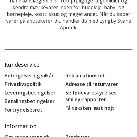
håndkøbslægemidler, receptpligtige lægemidler og
kendte mærkevarer inden for hudpleje, baby- og
børnepleje, kosttilskud og meget andet. Når du køber
varer på apotekeren.dk, handler du med Lyngby Svane
Apotek.
Kundeservice
Betingelser og vilkår
Reklamationsret
Privatlivspolitik
Adresse til returvarer
Leveringsbetingelser
Se fødevarestyrelses
smiley-rapporter
Betalingsbetingelser
Få teksten læst højt
Fortrydelsesret
Information
Om apotekeren.dk
Brochurer