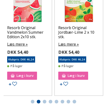
Resorb Original
Resorb Original
Vandmelon Summer
Jordbær-Lime 2 x 10
Edition 2x10 stk.
stk.
Læs mere »
Læs mere »
DKK 54,40
DKK 54,40
Klubpris: DKK 46,24
Klubpris: DKK 46,24
På lager
På lager
Læg i kurv
Læg i kurv
Tilføj til ønskeseddel
Tilføj til ønskeseddel