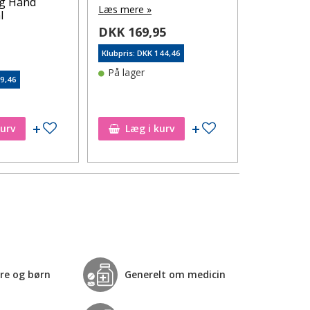
ng Hand
mælkesyre
Læs mere »
l
stk.
DKK 169,95
Læs mere 
Klubpris: DKK 144,46
5
DKK 149
På lager
59,46
Klubpris: DK
På lager
Tilføj til ønskeseddel
Tilføj til ønskeseddel
kurv
Læg i kurv
Læg i
re og børn
Generelt om medicin