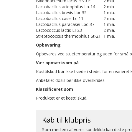
Bifidobacterium lactis HN019
2 mia.
Lactobacillus acidophilus La-14
2 mia.
Lactobacillus brevis Lbr-35
1 mia.
Lactobacillus casei Lc-11
2 mia.
Lactobacillus paracasei Lpc-37
1 mia.
Lactococcus lactis LI-23
2 mia.
Streptococcus thermophilus St-21
1 mia.
Opbevaring
Opbevares ved stuetemperatur og uden for små b
Vær opmærksom på
Kosttilskud bør ikke træde i stedet for en varieret 
Anbefalet dosis bør ikke overskrides.
Klassificeret som
Produktet er et kosttilskud.
Køb til klubpris
Som medlem af vores kundeklub kan dette produ