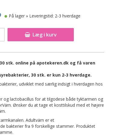
På lager
» Leveringstid: 2-3 hverdage
Læg i kurv
30 stk. online på apotekeren.dk og få varen
yrebakterier, 30 stk. er kun 2-3 hverdage.
akterier, udviklet med særlig indsigt i hverdagen hos
ier og lactobacillus for at tilgodese både tyktarmen og
rVärn. Ønsker du at tage et kosttilskud med et højere
rn.
armkanalen. Adultvärn er et
e bakterier fra 9 forskellige stammer. Produktet
stamme.