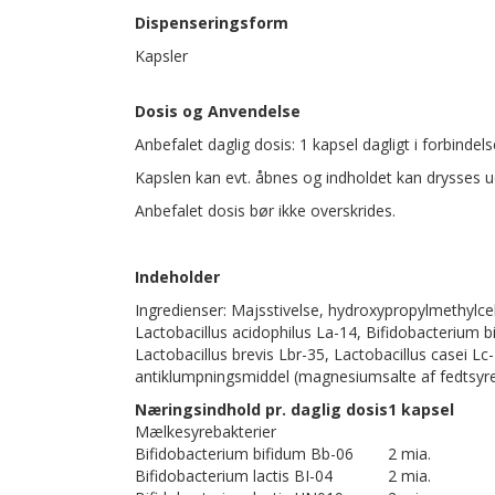
Dispenseringsform
Kapsler
Dosis og Anvendelse
Anbefalet daglig dosis: 1 kapsel dagligt i forbindel
Kapslen kan evt. åbnes og indholdet kan drysses 
Anbefalet dosis bør ikke overskrides.
Indeholder
Ingredienser: Majsstivelse, hydroxypropylmethylcell
Lactobacillus acidophilus La-14, Bifidobacterium b
Lactobacillus brevis Lbr-35, Lactobacillus casei Lc
antiklumpningsmiddel (magnesiumsalte af fedtsyre
Næringsindhold pr. daglig dosis
1 kapsel
Mælkesyrebakterier
Bifidobacterium bifidum Bb-06
2 mia.
Bifidobacterium lactis BI-04
2 mia.