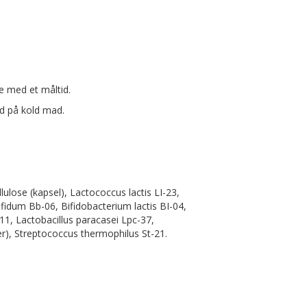
se med et måltid.
ud på kold mad.
ulose (kapsel), Lactococcus lactis LI-23,
ifidum Bb-06, Bifidobacterium lactis BI-04,
-11, Lactobacillus paracasei Lpc-37,
r), Streptococcus thermophilus St-21.