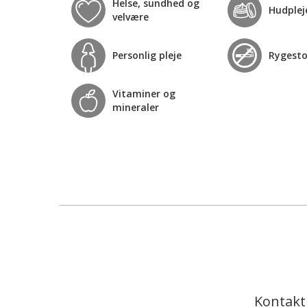
Helse, sundhed og
Hudplej
velvære
Personlig pleje
Rygest
Vitaminer og
mineraler
Kontakt