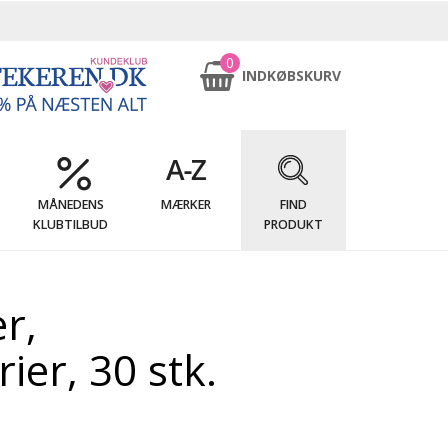
0
INDKØBSKURV
MÅNEDENS
MÆRKER
FIND
KLUBTILBUD
PRODUKT
r,
er, 30 stk.