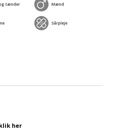
og tænder
Mænd
me
Sårpleje
klik her