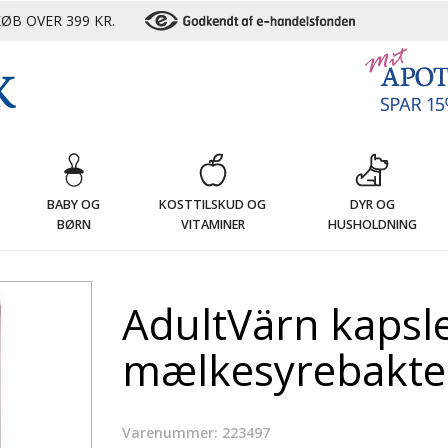
ØB OVER 399 KR.
G
BABY OG
KOSTTILSKUD OG
DYR OG
BØRN
VITAMINER
HUSHOLDNING
AdultVärn kapsle
mælkesyrebakteri
Varenummer: 223497