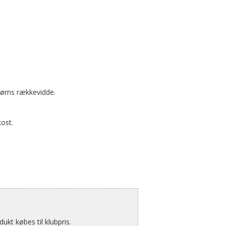
ørns rækkevidde.
kost.
kt købes til klubpris.