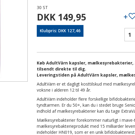
30 ST
DKK 149,95
Klubpris: DKK 127,46
Køb AdultVärn kapsler, mælkesyrebakterier, 
tilsendt direkte til dig.
Leveringstiden på AdultVärn kapsler, mælkes
AdultVärn er et dagligt kosttilskud med mælkesyreb
voksne i alderen 12 til 49 år.
AdultVärn indeholder flere forskellige bifidobakter
tyndtarmen. Er du 50+, kan du i stedet bruge Senio
indhold af mælkesyrebakterier kan du tage ExtraVä
Mælkesyrebakterier forekommer naturligt i mave-t
mælkesyrebakterieprodukt med 15 milliarder levend
indeholder HN019, som er en unik bifidobakterie