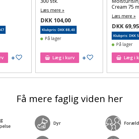
300 stk.
Moisturisi
Cream 75 m
Læs mere »
Læs mere »
DKK 104,00
DKK 69,9
,47
Klubpris: DKK 88,40
Klubpris: DKK 
På lager
På lager
Tilføj til ønskeseddel
Tilføj til ønskeseddel
rv
Læg i kurv
Læg i 
Få mere faglig viden her
og
Dyr
Foræld
pelse