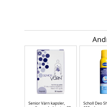
Andr
PSLER
Senior Värn kapsler,
Scholl Deo S