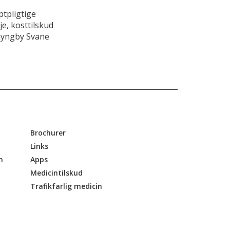
tpligtige
e, kosttilskud
Lyngby Svane
Brochurer
Links
n
Apps
Medicintilskud
Trafikfarlig medicin