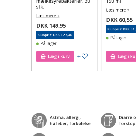
mælkesyrebakterier, 30
150 ml
stk.
Læs mere »
Læs mere »
DKK 60,55
46
DKK 149,95
Klubpris: DKK 51
Klubpris: DKK 127,46
På lager
På lager
Tilføj til ønskeseddel
Tilføj til ønskeseddel
Læg i kurv
Læg i ku
Astma, allergi,
Diarré 
høfeber, forkølelse
forstop