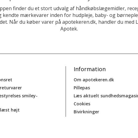
ppen finder du et stort udvalg af håndkøbslægemidler, recep
 kendte mærkevarer inden for hudpleje, baby- og børneplej
et. Når du køber varer på apotekeren.dk, handler du med 
Apotek.
Information
onsret
Om apotekeren.dk
 returvarer
Pillepas
estyrelses smiley-
Læs aktuelt sundhedsmagasi
Cookies
læst højt
Bivirkninger