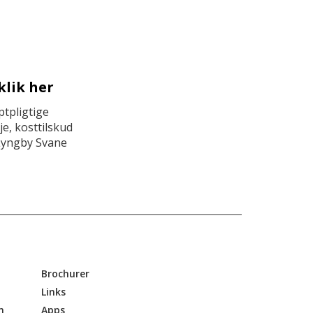
klik her
tpligtige
e, kosttilskud
Lyngby Svane
Brochurer
Links
n
Apps