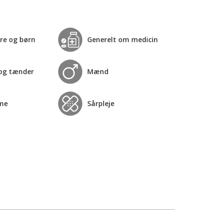
re og børn
Generelt om medicin
og tænder
Mænd
me
Sårpleje