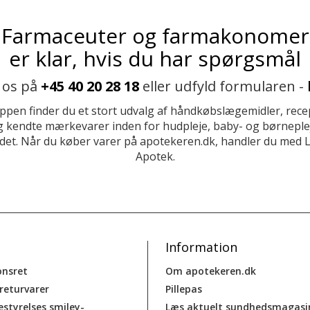
Farmaceuter og farmakonomer
er klar, hvis du har spørgsmål
 os på
+45 40 20 28 18
eller udfyld formularen -
ppen finder du et stort udvalg af håndkøbslægemidler, recep
 kendte mærkevarer inden for hudpleje, baby- og børneplej
et. Når du køber varer på apotekeren.dk, handler du med 
Apotek.
Information
onsret
Om apotekeren.dk
 returvarer
Pillepas
estyrelses smiley-
Læs aktuelt sundhedsmagasi