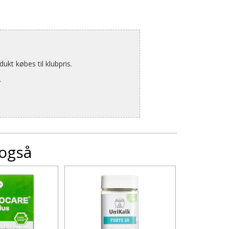
kt købes til klubpris.
.
 også