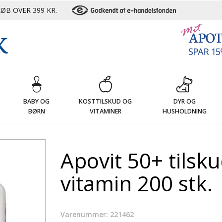
ØB OVER 399 KR.
G
BABY OG
KOSTTILSKUD OG
DYR OG
BØRN
VITAMINER
HUSHOLDNING
Apovit 50+ tilsk
vitamin 200 stk.
Varenummer: 221462