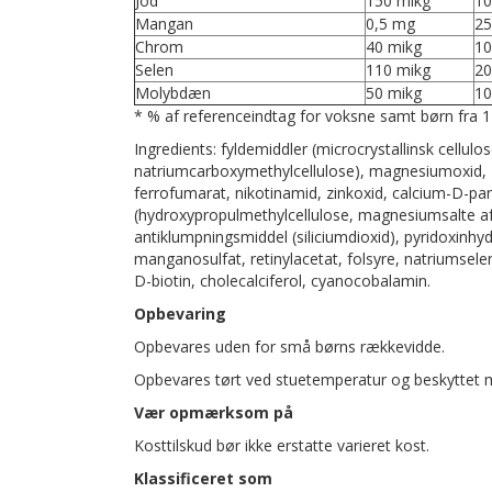
Jod
150 mikg
10
Mangan
0,5 mg
25
Chrom
40 mikg
10
Selen
110 mikg
20
Molybdæn
50 mikg
10
* % af referenceindtag for voksne samt børn fra 1
Ingredients: fyldemiddler (microcrystallinsk cellu
natriumcarboxymethylcellulose), magnesiumoxid, 
ferrofumarat, nikotinamid, zinkoxid, calcium-D-p
(hydroxypropulmethylcellulose, magnesiumsalte af 
antiklumpningsmiddel (siliciumdioxid), pyridoxinhyd
manganosulfat, retinylacetat, folsyre, natriumselen
D-biotin, cholecalciferol, cyanocobalamin.
Opbevaring
Opbevares uden for små børns rækkevidde.
Opbevares tørt ved stuetemperatur og beskyttet 
Vær opmærksom på
Kosttilskud bør ikke erstatte varieret kost.
Klassificeret som