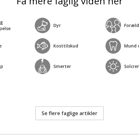
Få mere faglig viden her
og
Dyr
Foræld
pelse
e
Kosttilskud
Mund 
op
Smerter
Solcre
Se flere faglige artikler