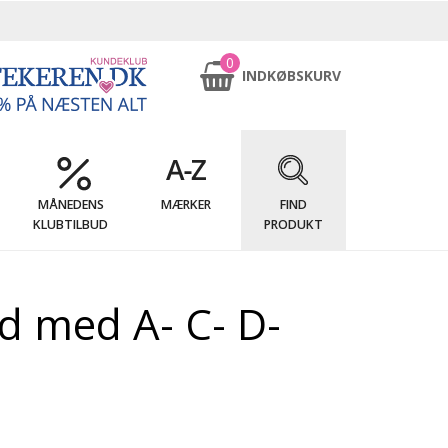
0
INDKØBSKURV
MÅNEDENS
MÆRKER
FIND
KLUBTILBUD
PRODUKT
ud med A- C- D-