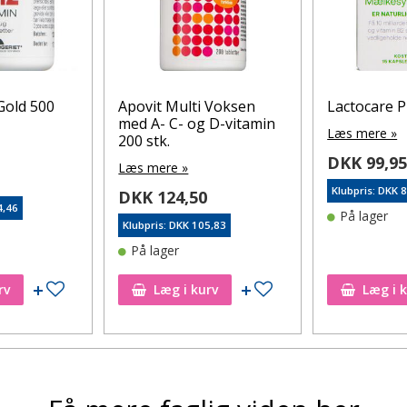
Gold 500
Apovit Multi Voksen
Lactocare P
med A- C- og D-vitamin
Læs mere »
200 stk.
DKK 99,9
Læs mere »
Klubpris: DKK 
DKK 124,50
4,46
På lager
Klubpris: DKK 105,83
På lager
Tilføj til ønskeseddel
Tilføj til ønskeseddel
rv
Læg i kurv
Læg i 