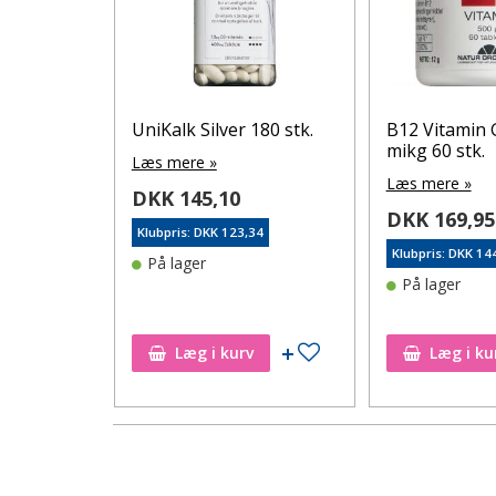
E 20
UniKalk Silver 180 stk.
B12 Vitamin 
mikg 60 stk.
Læs mere »
Læs mere »
DKK 145,10
DKK 169,95
Klubpris: DKK 123,34
42
Klubpris: DKK 14
På lager
På lager
Tilføj til ønskeseddel
Tilføj til ønskeseddel
Læg i kurv
Læg i ku