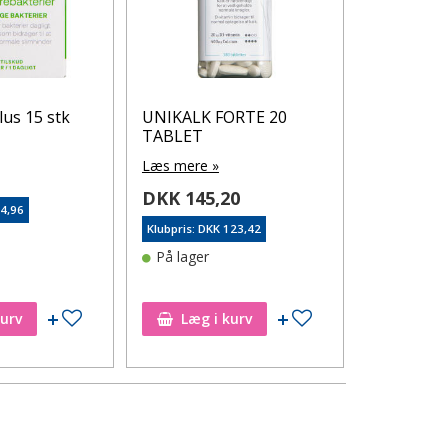
lus 15 stk
UNIKALK FORTE 20
UniKalk Si
TABLET
Læs mere 
Læs mere »
5
DKK 145
DKK 145,20
84,96
Klubpris: DK
Klubpris: DKK 123,42
På lager
På lager
Tilføj til ønskeseddel
Tilføj til ønskeseddel
kurv
Læg i kurv
Læg i