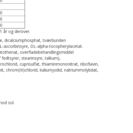
0
0
0
0
1 år og derover.
lose, dicalciumphosphat, tværbunden
L-ascorbinsyre, DL-alpha-tocopherylacetat.
antothenat, overfladebehandlingsmiddel
fedtsyrer, stearinsyre, talkum),
rochlorid, cuprisulfat, thiaminmononitrat, riboflavin,
it, chrom(III)chlorid, kaliumjodid, natriummolybdat,
mod sol.