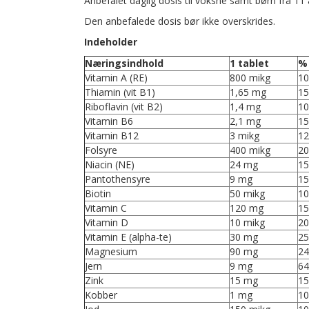
Anbefalet daglig dosis til voksne samt børn fra 11 å
Den anbefalede dosis bør ikke overskrides.
Indeholder
Næringsindhold
1 tablet
% 
Vitamin A (RE)
800 mikg
10
Thiamin (vit B1)
1,65 mg
15
Riboflavin (vit B2)
1,4 mg
10
Vitamin B6
2,1 mg
15
Vitamin B12
3 mikg
12
Folsyre
400 mikg
20
Niacin (NE)
24 mg
15
Pantothensyre
9 mg
15
Biotin
50 mikg
10
Vitamin C
120 mg
15
Vitamin D
10 mikg
20
Vitamin E (alpha-te)
30 mg
25
Magnesium
90 mg
24
Jern
9 mg
64
Zink
15 mg
15
Kobber
1 mg
10