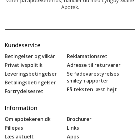
varer på apotekeren.dk, handler du med Lyngby Svane
Apotek.
Kundeservice
Betingelser og vilkår
Reklamationsret
Privatlivspolitik
Adresse til returvarer
Leveringsbetingelser
Se fødevarestyrelses
smiley-rapporter
Betalingsbetingelser
Få teksten læst højt
Fortrydelsesret
Information
Om apotekeren.dk
Brochurer
Pillepas
Links
Læs aktuelt
Apps