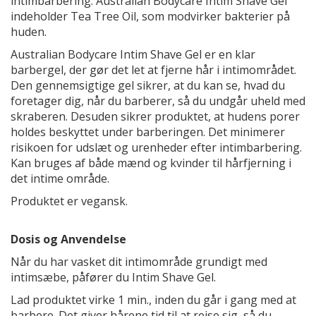
intimbarbering. Australian Bodycare Intim Shave Gel
indeholder Tea Tree Oil, som modvirker bakterier på
huden.
Australian Bodycare Intim Shave Gel er en klar
barbergel, der gør det let at fjerne hår i intimområdet.
Den gennemsigtige gel sikrer, at du kan se, hvad du
foretager dig, når du barberer, så du undgår uheld med
skraberen. Desuden sikrer produktet, at hudens porer
holdes beskyttet under barberingen. Det minimerer
risikoen for udslæt og urenheder efter intimbarbering.
Kan bruges af både mænd og kvinder til hårfjerning i
det intime område.
Produktet er vegansk.
Dosis og Anvendelse
Når du har vasket dit intimområde grundigt med
intimsæbe, påfører du Intim Shave Gel.
Lad produktet virke 1 min., inden du går i gang med at
barbere. Det giver hårene tid til at rejse sig, så du