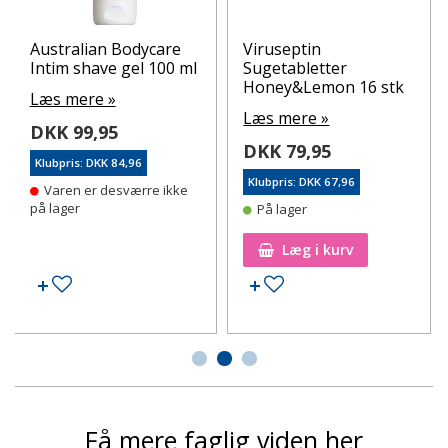
Australian Bodycare
Viruseptin
Intim shave gel 100 ml
Sugetabletter
Honey&Lemon 16 stk
Læs mere »
Læs mere »
DKK 99,95
DKK 79,95
Klubpris: DKK 84,96
Klubpris: DKK 67,96
Varen er desværre ikke
på lager
På lager
Læg i kurv
Tilføj til ønskeseddel
Tilføj til ønskeseddel
Få mere faglig viden her